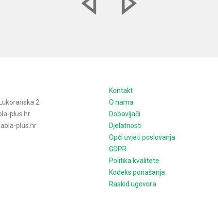
e
Kontakt
Lukoranska 2
O nama
la-plus.hr
Dobavljači
bla-plus.hr
Djelatnosti
Opći uvjeti poslovanja
GDPR
Politika kvalitete
Kodeks ponašanja
Raskid ugovora