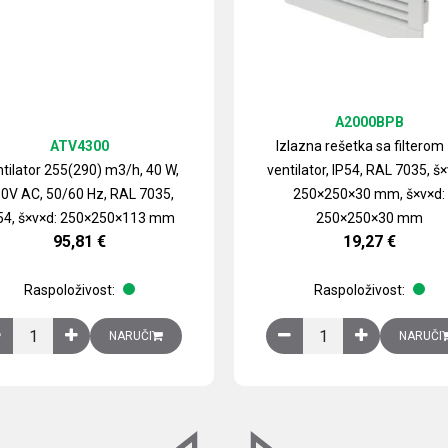
A2000BPB
ATV4300
Izlazna rešetka sa filterom
tilator 255(290) m3/h, 40 W,
ventilator, IP54, RAL 7035, š×
0V AC, 50/60 Hz, RAL 7035,
250×250×30 mm, š×v×d:
54, š×v×d: 250×250×113 mm
250×250×30 mm
95,81
€
19,27
€
Raspoloživost:
Raspoloživost:
izirani čelični lim količina
Ventilator 255(290) m3/h, 40 W, 230V AC, 50/60 Hz, RAL 7035, IP54,
Izlazna rešetka sa fil
NARUČI
NARUČI