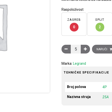
Raspoloživost
ZAGREB
SPLIT
0
2
Sklopnik instalacijski CX3,
NARUČI
Marka:
Legrand
TEHNIČKE SPECIFIKACIJE
Broj polova
4P
Nazivna struja
25A