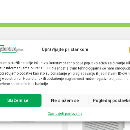
Upravljajte pristankom
bismo pružili najbolje iskustvo, koristimo tehnologije poput kolačića za čuvanje i/il
stup informacijama o uređaju. Suglasnost s ovim tehnologijama će nam omogućit
obrađujemo podatke kao što su ponašanje pri pregledavanju ili jedinstveni ID-ovi 
j web stranici. Nepristanak ili povlačenje suglasnosti može negativno utjecati na
eđene karakteristike i funkcije.
Slažem se
Ne slažem se
Pogledaj postavk
Opći uvjeti poslovanja