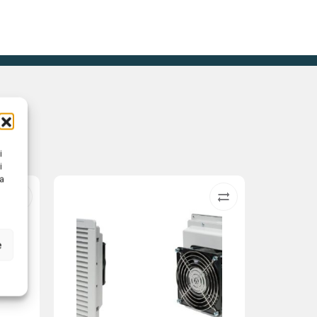
i
i
na
e