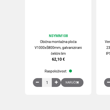
NSYMM108
Obična montažna ploča
Ven
V1000xŠ800mm, galvanizirani
23
čelični lim
IP
62,10
€
Raspoloživost:
Obična montažna ploča V1000xŠ800mm, galvan
NARUČI