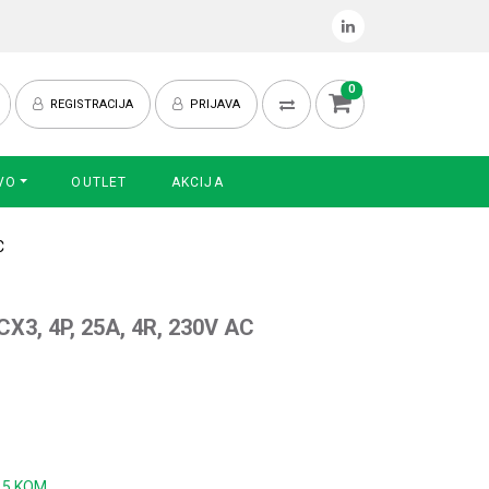
0
REGISTRACIJA
PRIJAVA
VO
OUTLET
AKCIJA
C
 CX3, 4P, 25A, 4R, 230V AC
:
5 KOM