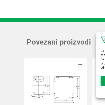
Povezani proizvodi
Da 
pri
da 
ovo
odr