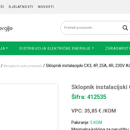
ČI
DJELATNOSTI
NOVOSTI
Pretraži:
IJA
DISTRIBUCIJA ELEKTRIČNE ENERGIJE
ZGRADARST
/
/ Sklopnik instalacijski CX3, 4P, 25A, 4R, 230V A
Minijaturni auto prekidači
Sklopnik instalacijski
Šifra: 412535
VPC:
35,85
€
/KOM
Pakiranje:
5 KOM
Minimalna količina za narudžbu