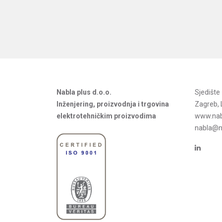
Nabla plus d.o.o.
Sjedišt
Inženjering, proizvodnja i trgovina
Zagreb, 
elektrotehničkim proizvodima
www.nab
nabla@na