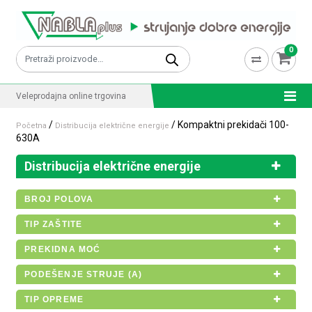
Skip to content
0
Pretraži:
Veleprodajna online trgovina
/
/ Kompaktni prekidači 100-
Početna
Distribucija električne energije
630A
Distribucija električne energije
BROJ POLOVA
TIP ZAŠTITE
PREKIDNA MOĆ
PODEŠENJE STRUJE (A)
TIP OPREME