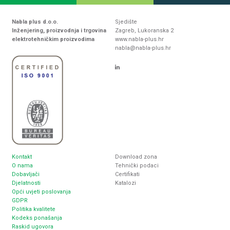
Nabla plus d.o.o.
Sjedište
Inženjering, proizvodnja i trgovina
Zagreb, Lukoranska 2
elektrotehničkim proizvodima
www.nabla-plus.hr
nabla@nabla-plus.hr
Kontakt
Download zona
O nama
Tehnički podaci
Dobavljači
Certifikati
Djelatnosti
Katalozi
Opći uvjeti poslovanja
GDPR
Politika kvalitete
Kodeks ponašanja
Raskid ugovora