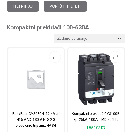
FILTRIRAJ
PONIŠTI FILTER
Kompaktni prekidači 100-630A
EasyPact CVS630N, 50 kA pri
Kompaktni prekidač CVS100B,
415 VAC, 630 A ETS 2.3
3p, 25kA, 100A, TMD zaštita
electronic trip unit, 4P 3d
LV510307