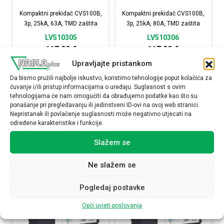
Kompaktni prekidač CVS100B,
Kompaktni prekidač CVS100B,
3p, 25kA, 63A, TMD zaštita
3p, 25kA, 80A, TMD zaštita
LV510305
LV510306
117,00
€
117,00
€
Upravljajte pristankom
Raspoloživost:
Raspoloživost:
Da bismo pružili najbolje iskustvo, koristimo tehnologije poput kolačića za
čuvanje i/ili pristup informacijama o uređaju. Suglasnost s ovim
Kompaktni prekidač CVS100B, 3p, 25kA, 63A, TMD zašti
Kompaktni prekidač CV
tehnologijama će nam omogućiti da obrađujemo podatke kao što su
ponašanje pri pregledavanju ili jedinstveni ID-ovi na ovoj web stranici.
Nepristanak ili povlačenje suglasnosti može negativno utjecati na
NARUČI
NARUČI
određene karakteristike i funkcije.
Slažem se
Ne slažem se
Pogledaj postavke
Opći uvjeti poslovanja