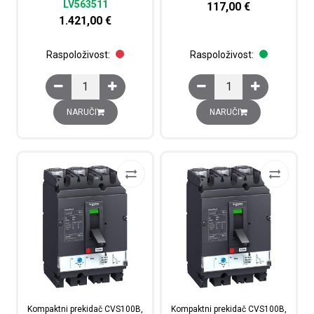
LV563511
117,00
€
1.421,00
€
Raspoloživost:
Raspoloživost:
EasyPact CVS630N, 50 kA pri 415 VAC, 630 A ETS 2.3 elec
Kompaktni prekidač CV
NARUČI
NARUČI
Kompaktni prekidač CVS100B,
Kompaktni prekidač CVS100B,