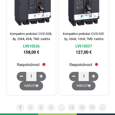
Kompaktni prekidač CVS100B,
Kompaktni prekidač CVS100F,
4p, 25kA, 80A, TMD zaštita
3p, 36kA, 100A, TMD zaštita
LV510326
LV510337
158,00
€
127,00
€
Raspoloživost:
Raspoloživost:
Kompaktni prekidač CVS100B, 4p, 25kA, 80A, TMD zašti
Kompaktni prekidač CV
NARUČI
NARUČI
1
2
3
4
…
13
14
15
→