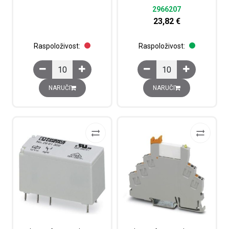
2966207
23,82
€
Raspoloživost:
Raspoloživost:
Minijaturni utični relej Zelio RXM, 4 preklopna kontakta,
PLC relej, s bazom ter
NARUČI
NARUČI