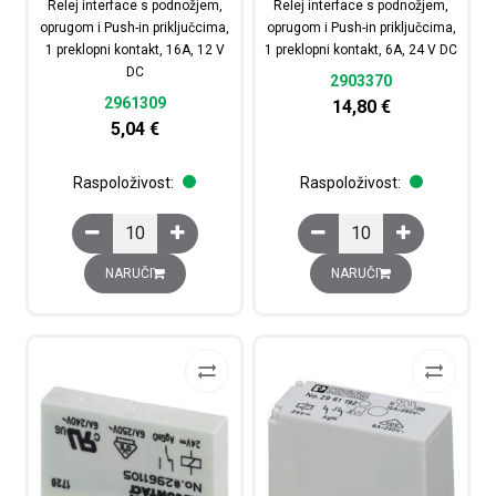
Relej interface s podnožjem,
Relej interface s podnožjem,
oprugom i Push-in priključcima,
oprugom i Push-in priključcima,
1 preklopni kontakt, 16A, 12 V
1 preklopni kontakt, 6A, 24 V DC
DC
2903370
2961309
14,80
€
5,04
€
Raspoloživost:
Raspoloživost:
Relej interface s podnožjem, oprugom i Push-in priključc
Relej interface s podno
NARUČI
NARUČI