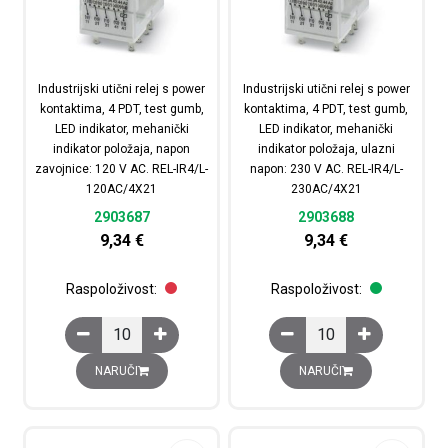
Industrijski utični relej s power
Industrijski utični relej s power
kontaktima, 4 PDT, test gumb,
kontaktima, 4 PDT, test gumb,
LED indikator, mehanički
LED indikator, mehanički
indikator položaja, napon
indikator položaja, ulazni
zavojnice: 120 V AC. REL-IR4/L-
napon: 230 V AC. REL-IR4/L-
120AC/4X21
230AC/4X21
2903687
2903688
9,34
€
9,34
€
Raspoloživost:
Raspoloživost:
Industrijski utični relej s power kontaktima, 4 PDT, te
Industrijski utični rel
NARUČI
NARUČI