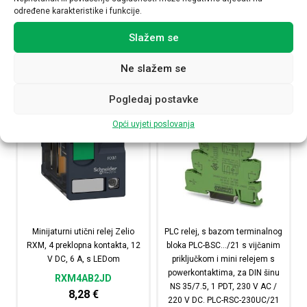
Industrijski utični relej s power kontaktima, 4 PDT, te
Industrijski utični rel
određene karakteristike i funkcije.
Slažem se
NARUČI
NARUČI
Ne slažem se
Pogledaj postavke
Opći uvjeti poslovanja
Minijaturni utični relej Zelio
PLC relej, s bazom terminalnog
RXM, 4 preklopna kontakta, 12
bloka PLC-BSC…/21 s vijčanim
V DC, 6 A, s LEDom
priključkom i mini relejem s
powerkontaktima, za DIN šinu
RXM4AB2JD
NS 35/7.5, 1 PDT, 230 V AC /
8,28
€
220 V DC. PLC-RSC-230UC/21