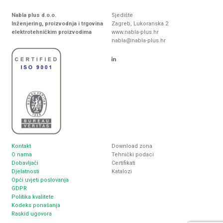
Nabla plus d.o.o.
Sjedište
Inženjering, proizvodnja i trgovina
Zagreb, Lukoranska 2
elektrotehničkim proizvodima
www.nabla-plus.hr
nabla@nabla-plus.hr
Kontakt
Download zona
O nama
Tehnički podaci
Dobavljači
Certifikati
Djelatnosti
Katalozi
Opći uvjeti poslovanja
GDPR
Politika kvalitete
Kodeks ponašanja
Raskid ugovora