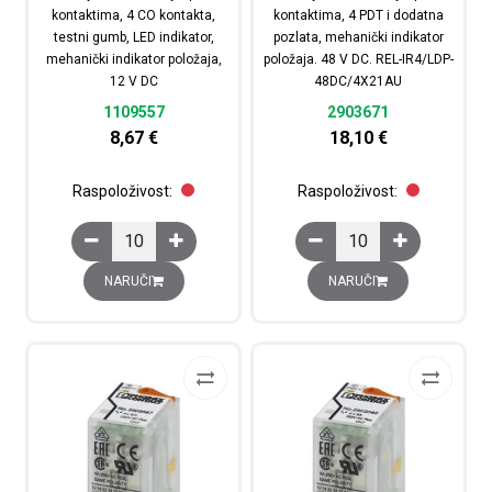
kontaktima, 4 CO kontakta,
kontaktima, 4 PDT i dodatna
testni gumb, LED indikator,
pozlata, mehanički indikator
mehanički indikator položaja,
položaja. 48 V DC. REL-IR4/LDP-
12 V DC
48DC/4X21AU
1109557
2903671
8,67
€
18,10
€
Raspoloživost:
Raspoloživost:
Industrijski utični relej s power kontaktima, 4 CO kontak
Industrijski utični re
NARUČI
NARUČI