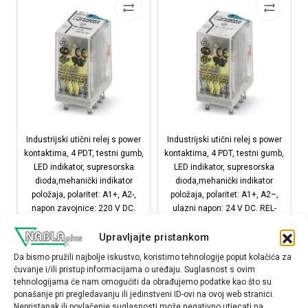
Industrijski utični relej s power
Industrijski utični relej s power
kontaktima, 4 PDT, testni gumb,
kontaktima, 4 PDT, testni gumb,
LED indikator, supresorska
LED indikator, supresorska
dioda,mehanički indikator
dioda,mehanički indikator
položaja, polaritet: A1+, A2-,
položaja, polaritet: A1+, A2–,
napon zavojnice: 220 V DC.
ulazni napon: 24 V DC. REL-
REL-IR4/LDP-220DC/4X21
IR4/LDP- 24DC/4X21
Upravljajte pristankom
2903682
2903677
11,51
€
9,38
€
Da bismo pružili najbolje iskustvo, koristimo tehnologije poput kolačića za
čuvanje i/ili pristup informacijama o uređaju. Suglasnost s ovim
tehnologijama će nam omogućiti da obrađujemo podatke kao što su
Raspoloživost:
Raspoloživost:
ponašanje pri pregledavanju ili jedinstveni ID-ovi na ovoj web stranici.
Nepristanak ili povlačenje suglasnosti može negativno utjecati na