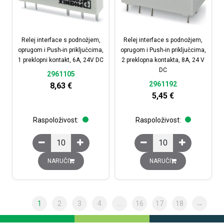
Relej interface s podnožjem,
Relej interface s podnožjem,
oprugom i Push-in priključcima,
oprugom i Push-in priključcima,
1 preklopni kontakt, 6A, 24V DC
2 preklopna kontakta, 8A, 24 V
DC
2961105
2961192
8,63
€
5,45
€
Raspoloživost:
Raspoloživost:
Relej interface s podnožjem, oprugom i Push-in priključ
Relej interface s podn
NARUČI
NARUČI
1
2
3
4
…
16
17
18
→