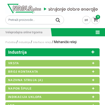
Skip to content
0
Pretraži:
Veleprodajna online trgovina
/
/
/ Mehanički releji
Početna
Industrija
Interface releji
Industrija
VRSTA
BROJ KONTAKATA
NAZIVNA STRUJA (A)
NAPON ŠPULE
INDIKACIJA UKLOPA