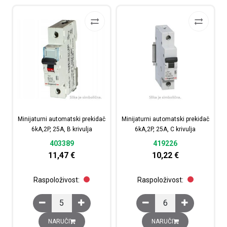
Minijaturni automatski prekidač
Minijaturni automatski prekidač
6kA,2P, 25A, B krivulja
6kA,2P, 25A, C krivulja
403389
419226
11,47
€
10,22
€
Raspoloživost:
Raspoloživost:
Minijaturni automatski prekidač 6kA,2P, 25A, B krivulja k
Minijaturni automatski 
NARUČI
NARUČI