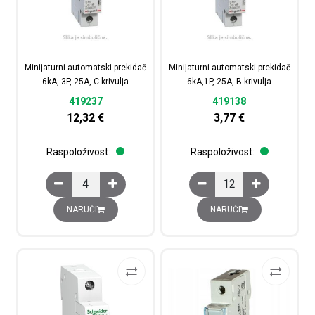
Minijaturni automatski prekidač
Minijaturni automatski prekidač
6kA, 3P, 25A, C krivulja
6kA,1P, 25A, B krivulja
419237
419138
12,32
€
3,77
€
Raspoloživost:
Raspoloživost:
Minijaturni automatski prekidač 6kA, 3P, 25A, C krivulja 
Minijaturni automatski 
NARUČI
NARUČI