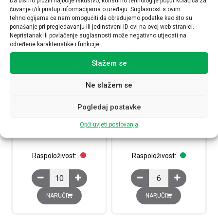
Da bismo pružili najbolje iskustvo, koristimo tehnologije poput kolačića za
čuvanje i/ili pristup informacijama o uređaju. Suglasnost s ovim
tehnologijama će nam omogućiti da obrađujemo podatke kao što su
ponašanje pri pregledavanju ili jedinstveni ID-ovi na ovoj web stranici.
Nepristanak ili povlačenje suglasnosti može negativno utjecati na
određene karakteristike i funkcije.
Slažem se
Ne slažem se
Minijaturni automatski prekidač
Minijaturni automatski prekidač
Pogledaj postavke
6kA,1P, 25A, C krivulja
6kA,2P, 25A, B krivulja
403436
419160
Opći uvjeti poslovanja
4,80
€
10,22
€
Raspoloživost:
Raspoloživost:
Minijaturni automatski prekidač 6kA,1P, 25A, C krivulja k
Minijaturni automatski 
NARUČI
NARUČI