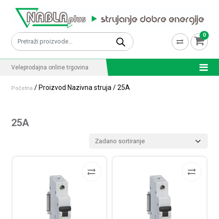
Skip to content
0
Pretraži:
Veleprodajna online trgovina
/ Proizvod Nazivna struja / 25A
Početna
25A