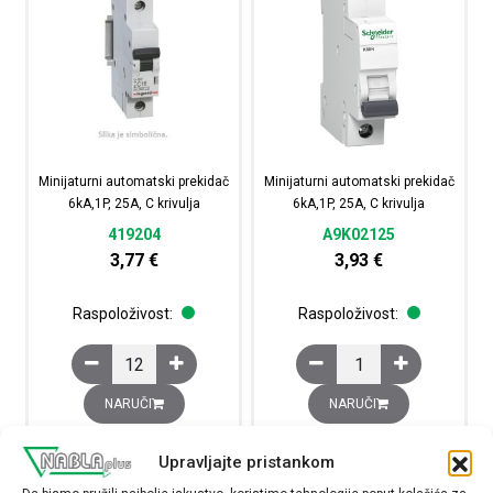
Minijaturni automatski prekidač
Minijaturni automatski prekidač
6kA,1P, 25A, C krivulja
6kA,1P, 25A, C krivulja
419204
A9K02125
3,77
€
3,93
€
Raspoloživost:
Raspoloživost:
Minijaturni automatski prekidač 6kA,1P, 25A, C krivulja k
Minijaturni automatski 
NARUČI
NARUČI
Upravljajte pristankom