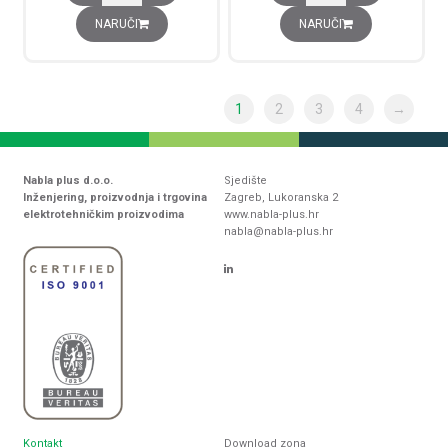
NARUČI
NARUČI
1
2
3
4
→
Nabla plus d.o.o.
Sjedište
Inženjering, proizvodnja i trgovina
Zagreb, Lukoranska 2
elektrotehničkim proizvodima
www.nabla-plus.hr
nabla@nabla-plus.hr
Kontakt
Download zona