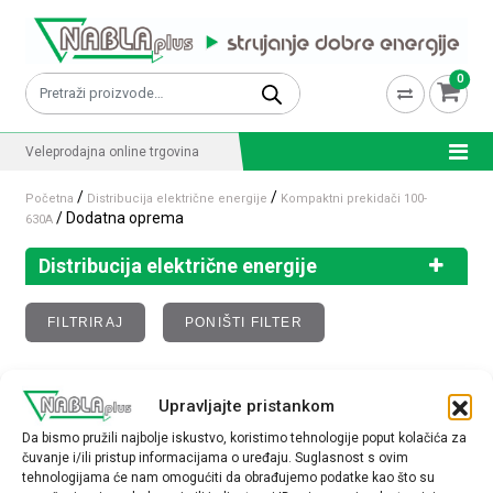
Skip to content
0
Pretraži:
Veleprodajna online trgovina
/
/
Početna
Distribucija električne energije
Kompaktni prekidači 100-
/ Dodatna oprema
630A
Distribucija električne energije
FILTRIRAJ
PONIŠTI FILTER
Dodatna oprema
Upravljajte pristankom
Da bismo pružili najbolje iskustvo, koristimo tehnologije poput kolačića za
Nisu pronađeni proizvodi koji odgovaraju vašem
čuvanje i/ili pristup informacijama o uređaju. Suglasnost s ovim
tehnologijama će nam omogućiti da obrađujemo podatke kao što su
odabiru.