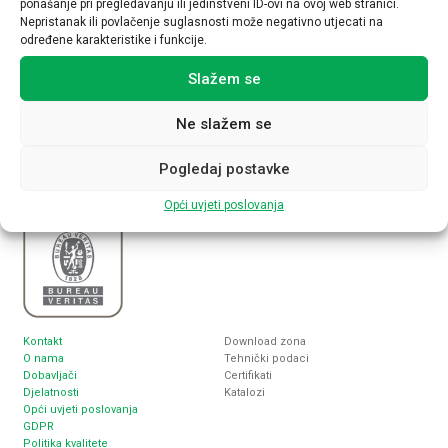
ponašanje pri pregledavanju ili jedinstveni ID-ovi na ovoj web stranici.
Nepristanak ili povlačenje suglasnosti može negativno utjecati na
određene karakteristike i funkcije.
Slažem se
Nabla plus d.o.o.
Sjedište
Inženjering, proizvodnja i trgovina
Zagreb, Lukoranska 2
elektrotehničkim proizvodima
www.nabla-plus.hr
Ne slažem se
nabla@nabla-plus.hr
Pogledaj postavke
Opći uvjeti poslovanja
Kontakt
Download zona
O nama
Tehnički podaci
Dobavljači
Certifikati
Djelatnosti
Katalozi
Opći uvjeti poslovanja
GDPR
Politika kvalitete