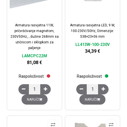
Armatura rasvjetna 11W,
Armatura rasvjetna LED, 9 W,
pričvršćivanje magnetom,
100-230V/50Hz, Dimenzije:
230V50Hz, , dužine 268mm sa
538×23×36 mm
utičnicom i sklopkom za
LL413W-100-230V
paljenje
34,39
€
LAMCPC22M
81,08
€
Raspoloživost:
Raspoloživost:
Armatura rasvjetna 11W, pričvršćivanje magnetom, 230V
Armatura rasvjetna LE
NARUČI
NARUČI