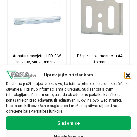
Armatura rasvjetna LED, 9 W,
Džep za dokumentaciju A4
100-230V/50Hz, Dimenzije:
format
538×23×36 mm
ATASC
Upravljajte pristankom
LL49W-100-230V
5,15
€
26,87
€
Da bismo pružili najbolje iskustvo, koristimo tehnologije poput kolačića za
čuvanje i/ili pristup informacijama o uređaju. Suglasnost s ovim
tehnologijama će nam omogućiti da obrađujemo podatke kao što su
Raspoloživost:
Raspoloživost:
ponašanje pri pregledavanju ili jedinstveni ID-ovi na ovoj web stranici.
Nepristanak ili povlačenje suglasnosti može negativno utjecati na
Armatura rasvjetna LED, 9 W, 100-230V/50Hz, Dimenzi
Džep za dokumentaciju
određene karakteristike i funkcije.
Slažem se
NARUČI
NARUČI
Ne slažem se