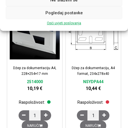
Pogledaj postavke
Opći uvjeti poslovanja
Džep za dokumentaciju A4,
Džep za dokumentaciju, A4
228×254×17 mm
format, 234x278x40
2514000
NSYDPA44
10,19
€
10,44
€
Raspoloživost:
Raspoloživost:
Džep za dokumentaciju A4, 228×254×17 mm količina
Džep za dokumentaciju
NARUČI
NARUČI