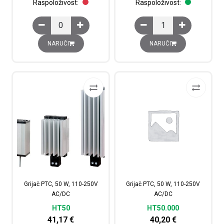
Raspoloživost:
Raspoloživost:
Elektronički higroterm Climasys CC s OLED ekranom, 20
Grijač PTC, 100 W, 11
NARUČI
NARUČI
Grijač PTC, 50 W, 110-250V
Grijač PTC, 50 W, 110-250V
AC/DC
AC/DC
HT50
HT50.000
41,17
€
40,20
€