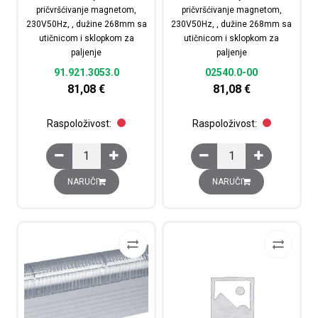
pričvršćivanje magnetom,
pričvršćivanje magnetom,
230V50Hz, , dužine 268mm sa
230V50Hz, , dužine 268mm sa
utičnicom i sklopkom za
utičnicom i sklopkom za
paljenje
paljenje
91.921.3053.0
02540.0-00
81,08
€
81,08
€
Raspoloživost:
Raspoloživost:
Armatura rasvjetna 11W, pričvršćivanje magnetom, 230V
Armatura rasvjetna 11
NARUČI
NARUČI