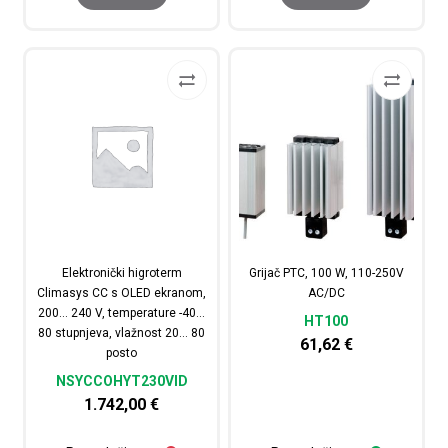
Elektronički higroterm
Grijač PTC, 100 W, 110-250V
Climasys CC s OLED ekranom,
AC/DC
200… 240 V, temperature -40…
HT100
80 stupnjeva, vlažnost 20… 80
61,62
€
posto
NSYCCOHYT230VID
1.742,00
€