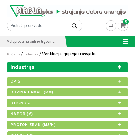
Skip to content
0
Pretraži:
Veleprodajna online trgovina
/
/ Ventilacija, grijanje i rasvjeta
Početna
Industrija
Industrija
OPIS
DUŽINA LAMPE (MM)
UTIČNICA
NAPON (V)
PROTOK ZRAK (M3/H)