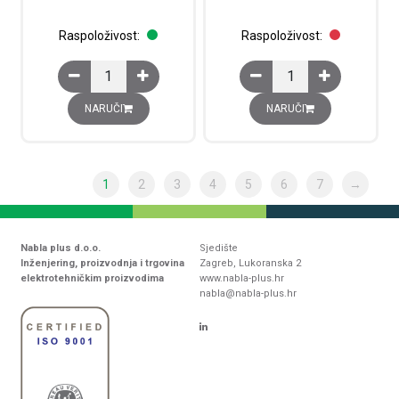
Raspoloživost:
Raspoloživost:
Grijač PTC, 50 W, 110-250V AC/DC količina
Grijač PTC, 50 W, 110-
NARUČI
NARUČI
1
2
3
4
5
6
7
→
Nabla plus d.o.o.
Sjedište
Inženjering, proizvodnja i trgovina
Zagreb, Lukoranska 2
elektrotehničkim proizvodima
www.nabla-plus.hr
nabla@nabla-plus.hr