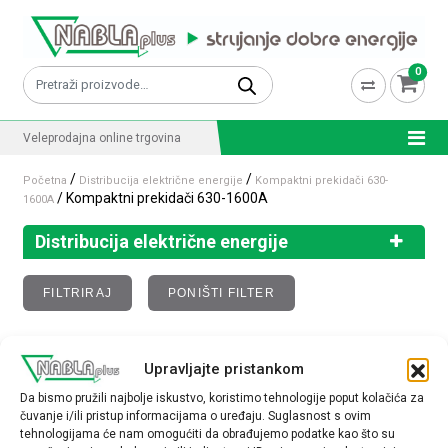
Skip to content
0
Pretraži:
Veleprodajna online trgovina
/
/
Početna
Distribucija električne energije
Kompaktni prekidači 630-
/ Kompaktni prekidači 630-1600A
1600A
Distribucija električne energije
FILTRIRAJ
PONIŠTI FILTER
Kompaktni prekidači 630-1600A
Upravljajte pristankom
Da bismo pružili najbolje iskustvo, koristimo tehnologije poput kolačića za
Nisu pronađeni proizvodi koji odgovaraju vašem
čuvanje i/ili pristup informacijama o uređaju. Suglasnost s ovim
tehnologijama će nam omogućiti da obrađujemo podatke kao što su
odabiru.