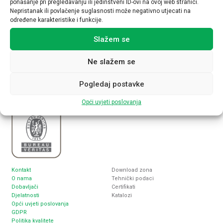
ponašanje pri pregledavanju ili jedinstveni ID-ovi na ovoj web stranici.
Nepristanak ili povlačenje suglasnosti može negativno utjecati na
određene karakteristike i funkcije.
Slažem se
Nabla plus d.o.o.
Sjedište
Inženjering, proizvodnja i trgovina
Zagreb, Lukoranska 2
elektrotehničkim proizvodima
www.nabla-plus.hr
Ne slažem se
nabla@nabla-plus.hr
Pogledaj postavke
Opći uvjeti poslovanja
Kontakt
Download zona
O nama
Tehnički podaci
Dobavljači
Certifikati
Djelatnosti
Katalozi
Opći uvjeti poslovanja
GDPR
Politika kvalitete