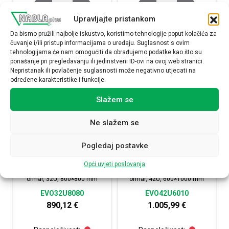
EvoLine 19 komunikacijski ormar, 32U, 600x600 mm kol
EvoLine 19 komunikaci
Upravljajte pristankom
NARUČI
NARUČI
Da bismo pružili najbolje iskustvo, koristimo tehnologije poput kolačića za
čuvanje i/ili pristup informacijama o uređaju. Suglasnost s ovim
tehnologijama će nam omogućiti da obrađujemo podatke kao što su
ponašanje pri pregledavanju ili jedinstveni ID-ovi na ovoj web stranici.
Nepristanak ili povlačenje suglasnosti može negativno utjecati na
određene karakteristike i funkcije.
Slažem se
Ne slažem se
Pogledaj postavke
Opći uvjeti poslovanja
EvoLine 19 komunikacijski
EvoLine 19 komunikacijski
ormar, 32U, 800×800 mm
ormar, 42U, 600×1000 mm
EVO32U8080
EVO42U6010
890,12
€
1.005,99
€