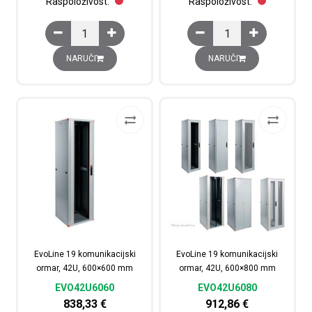
Raspoloživost:
Raspoloživost:
EvoLine 19 komunikacijski ormar, 32U, 800x800 mm kol
EvoLine 19 komunikaci
NARUČI
NARUČI
EvoLine 19 komunikacijski
EvoLine 19 komunikacijski
ormar, 42U, 600×600 mm
ormar, 42U, 600×800 mm
EVO42U6060
EVO42U6080
838,33
€
912,86
€