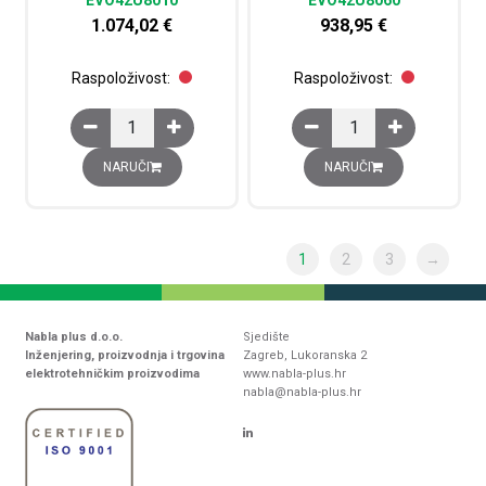
1.074,02
€
938,95
€
Raspoloživost:
Raspoloživost:
EvoLine 19 komunikacijski ormar, 42U, 800x1000 mm ko
EvoLine 19 komunikaci
NARUČI
NARUČI
1
2
3
→
Nabla plus d.o.o.
Sjedište
Inženjering, proizvodnja i trgovina
Zagreb, Lukoranska 2
elektrotehničkim proizvodima
www.nabla-plus.hr
nabla@nabla-plus.hr