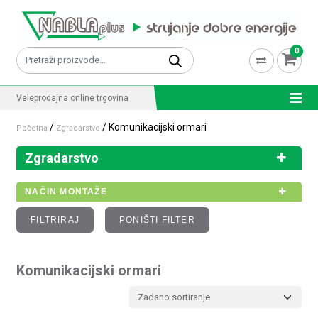
Skip to content
0
Pretraži:
Veleprodajna online trgovina
/
/ Komunikacijski ormari
Početna
Zgradarstvo
Zgradarstvo
NAČIN MONTAŽE
FILTRIRAJ
PONIŠTI FILTER
Komunikacijski ormari