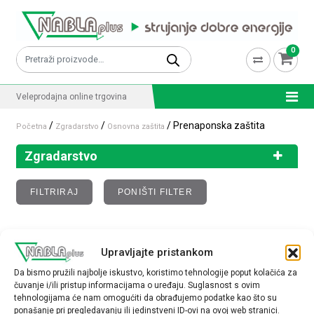
Skip to content
0
Pretraži:
Veleprodajna online trgovina
/
/
/ Prenaponska zaštita
Početna
Zgradarstvo
Osnovna zaštita
Zgradarstvo
FILTRIRAJ
PONIŠTI FILTER
Prenaponska zaštita
Upravljajte pristankom
Da bismo pružili najbolje iskustvo, koristimo tehnologije poput kolačića za
Nisu pronađeni proizvodi koji odgovaraju vašem
čuvanje i/ili pristup informacijama o uređaju. Suglasnost s ovim
odabiru.
tehnologijama će nam omogućiti da obrađujemo podatke kao što su
ponašanje pri pregledavanju ili jedinstveni ID-ovi na ovoj web stranici.