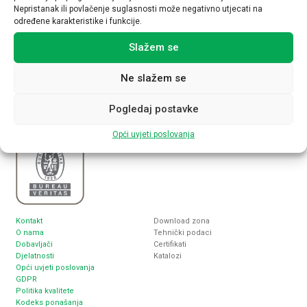
Nepristanak ili povlačenje suglasnosti može negativno utjecati na
određene karakteristike i funkcije.
Nabla plus d.o.o.
Sjedište
Slažem se
Inženjering, proizvodnja i trgovina
Zagreb, Lukoranska 2
elektrotehničkim proizvodima
www.nabla-plus.hr
nabla@nabla-plus.hr
Ne slažem se
Pogledaj postavke
Opći uvjeti poslovanja
Kontakt
Download zona
O nama
Tehnički podaci
Dobavljači
Certifikati
Djelatnosti
Katalozi
Opći uvjeti poslovanja
GDPR
Politika kvalitete
Kodeks ponašanja