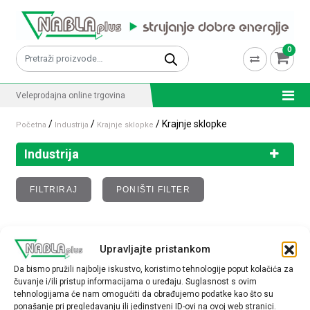
Skip to content
0
Pretraži:
Veleprodajna online trgovina
/
/
/ Krajnje sklopke
Početna
Industrija
Krajnje sklopke
Industrija
FILTRIRAJ
PONIŠTI FILTER
Krajnje sklopke
Upravljajte pristankom
Da bismo pružili najbolje iskustvo, koristimo tehnologije poput kolačića za
Nisu pronađeni proizvodi koji odgovaraju vašem
čuvanje i/ili pristup informacijama o uređaju. Suglasnost s ovim
odabiru.
tehnologijama će nam omogućiti da obrađujemo podatke kao što su
ponašanje pri pregledavanju ili jedinstveni ID-ovi na ovoj web stranici.