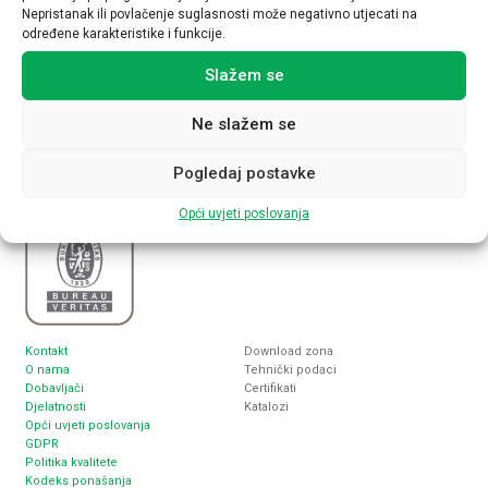
Nepristanak ili povlačenje suglasnosti može negativno utjecati na
određene karakteristike i funkcije.
Nabla plus d.o.o.
Sjedište
Slažem se
Inženjering, proizvodnja i trgovina
Zagreb, Lukoranska 2
elektrotehničkim proizvodima
www.nabla-plus.hr
nabla@nabla-plus.hr
Ne slažem se
Pogledaj postavke
Opći uvjeti poslovanja
Kontakt
Download zona
O nama
Tehnički podaci
Dobavljači
Certifikati
Djelatnosti
Katalozi
Opći uvjeti poslovanja
GDPR
Politika kvalitete
Kodeks ponašanja