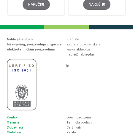
NARUČI
NARUČI
Nabla plus d.o.o.
Sjedište
Inženjering, proizvodnja i trgovina
Zagreb, Lukoranska 2
elektrotehničkim proizvodima
www.nabla-plus.hr
nabla@nabla-plus.hr
Kontakt
Download zona
O nama
Tehnički podaci
Dobavljači
Certifikati
Djelatnosti
Katalozi