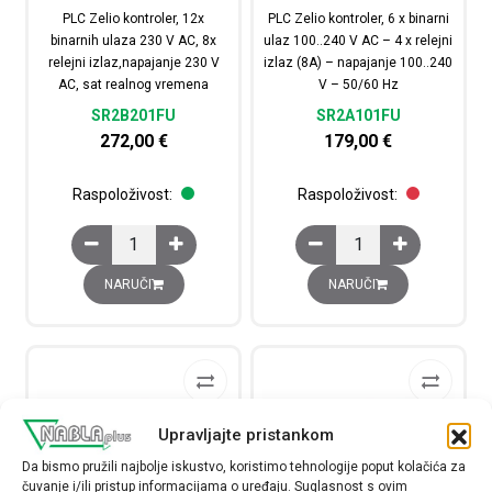
PLC Zelio kontroler, 12x
PLC Zelio kontroler, 6 x binarni
binarnih ulaza 230 V AC, 8x
ulaz 100..240 V AC – 4 x relejni
relejni izlaz,napajanje 230 V
izlaz (8A) – napajanje 100..240
AC, sat realnog vremena
V – 50/60 Hz
SR2B201FU
SR2A101FU
272,00
€
179,00
€
Raspoloživost:
Raspoloživost:
PLC Zelio kontroler, 12x binarnih ulaza 230 V AC, 8x rel
PLC Zelio kontroler, 6 x
NARUČI
NARUČI
Upravljajte pristankom
Da bismo pružili najbolje iskustvo, koristimo tehnologije poput kolačića za
čuvanje i/ili pristup informacijama o uređaju. Suglasnost s ovim