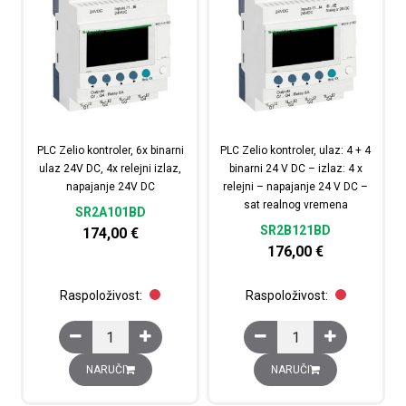
PLC Zelio kontroler, 6x binarni
PLC Zelio kontroler, ulaz: 4 + 4
ulaz 24V DC, 4x relejni izlaz,
binarni 24 V DC – izlaz: 4 x
napajanje 24V DC
relejni – napajanje 24 V DC –
sat realnog vremena
SR2A101BD
SR2B121BD
174,00
€
176,00
€
Raspoloživost:
Raspoloživost:
PLC Zelio kontroler, 6x binarni ulaz 24V DC, 4x relejni iz
PLC Zelio kontroler, ula
NARUČI
NARUČI