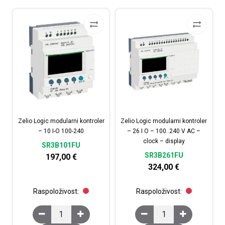
Zelio Logic modularni kontroler
Zelio Logic modularni kontroler
– 10 I-O 100-240
– 26 I O – 100..240 V AC –
clock – display
SR3B101FU
SR3B261FU
197,00
€
324,00
€
Raspoloživost:
Raspoloživost:
Zelio Logic modularni kontroler - 10 I-O 100-240 količin
Zelio Logic modularni ko