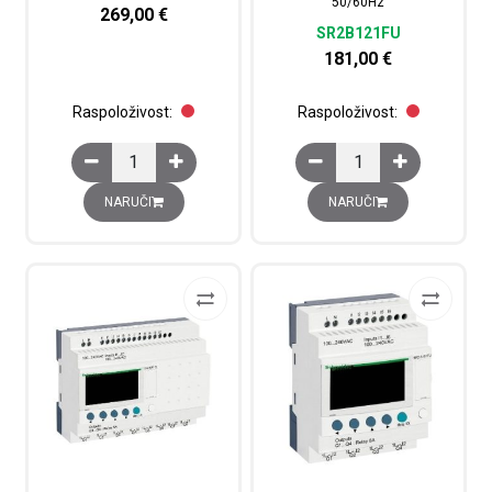
50/60Hz
269,00
€
SR2B121FU
181,00
€
Raspoloživost:
Raspoloživost:
PLC Zelio konroler, 12 x binarni ulaz 220Vac, 8x relejni 
PLC Zelio kontroler s 
NARUČI
NARUČI