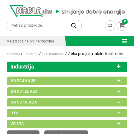
Skip to content
0
Pretraži:
Veleprodajna online trgovina
/
/
/ Zelio programabilni kontroleri
Početna
Industrija
PLC kontroleri
Industrija
NAPAJANJE
BROJ IZLAZA
BROJ ULAZA
RTC
VRSTA