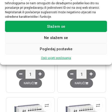
tehnologijama će nam omogućiti da obrađujemo podatke kao što su
ponašanje pri pregledavanju ili jedinstveni ID-ovi na ovoj web stranici.
Nepristanak ili povlačenje suglasnosti može negativno utjecati na
određene karakteristike i funkcije.
PLC Zelio kontroler, 6+6 x
PLC Zelio kontroler, 6+6 x
Slažem se
binarna ulaza 24V DC, 8 x
binarnih ulaza 24V DC, 8 x
relejni izlaz, napajanje 24V DC
relejni izlaz, napajanje 24V DC,
Ne slažem se
sat realnog vremena
SR2A201BD
SR2B201BD
260,00
€
Pogledaj postavke
264,00
€
Opći uvjeti poslovanja
Raspoloživost:
Raspoloživost:
PLC Zelio kontroler, 6+6 x binarna ulaza 24V DC, 8 x rele
PLC Zelio kontroler, 6+
NARUČI
NARUČI