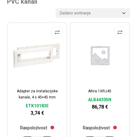
PVC kanali
Adapter za instalacijske
Altira 1XRJ45
kanale, 4 x 45×45 mm
ALB44305N
ETK10183E
86,78
€
3,74
€
Raspoloživost:
Raspoloživost: