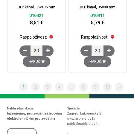
DLP kanal, 35×105 mm
DLP kanal, 35×80 mm
010421
010411
8,51
€
5,79
€
Raspoloživost:
Raspoloživost:
DLP kanal, 35x105 mm količina
DLP kanal, 35x80 mm k
NARUČI
NARUČI
1
2
3
4
…
8
9
10
→
Nabla plus d.o.o.
Sjedište
Inženjering, proizvodnja i trgovina
Zagreb, Lukoranska 2
elektrotehničkim proizvodima
www.nabla-plus.hr
nabla@nabla-plus.hr