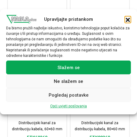
Raspoloživost:
Raspoloživost:
Upravljajte pristankom
Distribucijski kanal za distribuciju kabela, 60x25 mm kol
Distribucijski kanal za
Da bismo pružili najbolje iskustvo, koristimo tehnologije poput kolačića za
čuvanje i/ili pristup informacijama o uređaju. Suglasnost s ovim
NARUČI
NARUČI
tehnologijama će nam omogućiti da obrađujemo podatke kao što su
ponašanje pri pregledavanju ili jedinstveni ID-ovi na ovoj web stranici.
Nepristanak ili povlačenje suglasnosti može negativno utjecati na
određene karakteristike i funkcije.
Slažem se
Ne slažem se
Pogledaj postavke
Opći uvjeti poslovanja
Distribucijski kanal za
Distribucijski kanal za
distribuciju kabela, 60×60 mm
distribuciju kabela, 80×60 mm