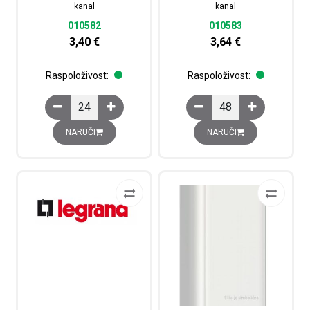
kanal
kanal
010582
010583
3,40
€
3,64
€
Raspoloživost:
Raspoloživost:
Djelomična pregarada za DLP kanal količina
Djelomična pregrada za
NARUČI
NARUČI