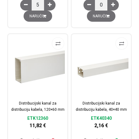
Adapter za instalacijske kanale, 4 x 45x45 mm količina
Altira 1XRJ45 količina
NARUČI
NARUČI
Distribucijski kanal za
Distribucijski kanal za
distribuciju kabela, 120×60 mm
distribuciju kabela, 40×40 mm
ETK12360
ETK40340
11,82
€
2,16
€