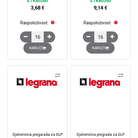
ETK60360
ETK80360
3,68
€
9,14
€
Raspoloživost:
Raspoloživost:
Distribucijski kanal za distribuciju kabela, 60x60 mm kol
Distribucijski kanal za
NARUČI
NARUČI
Djelomična pregarada za DLP
Djelomična pregrada za DLP