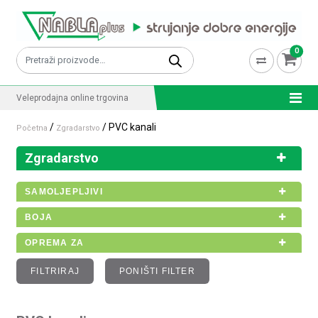
Skip to content
0
Pretraži:
Veleprodajna online trgovina
/
/ PVC kanali
Početna
Zgradarstvo
Zgradarstvo
SAMOLJEPLJIVI
BOJA
OPREMA ZA
FILTRIRAJ
PONIŠTI FILTER