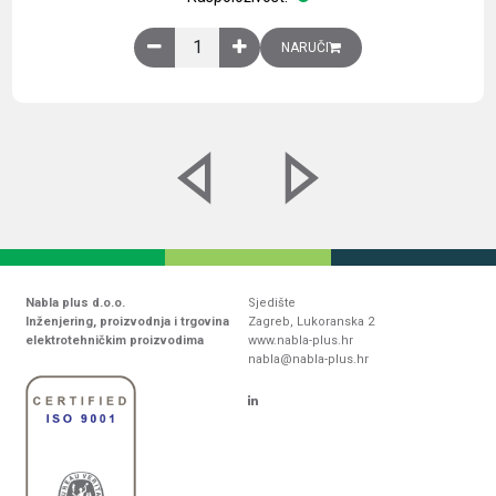
Obična montažna ploča V1000xŠ800mm, galvaniz
NARUČI
Nabla plus d.o.o.
Sjedište
Inženjering, proizvodnja i trgovina
Zagreb, Lukoranska 2
elektrotehničkim proizvodima
www.nabla-plus.hr
nabla@nabla-plus.hr