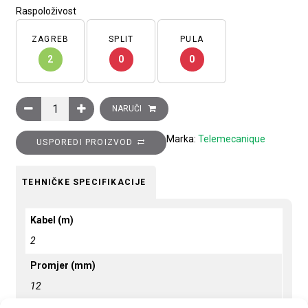
Raspoloživost
ZAGREB
SPLIT
PULA
2
0
0
Induktivni davač cilindrični metalni, promjer 12mm, osjetljivos
NARUČI
Marka:
Telemecanique
USPOREDI PROIZVOD
TEHNIČKE SPECIFIKACIJE
Kabel (m)
2
Promjer (mm)
12