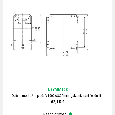
NSYMM108
Obična montažna ploča V1000xŠ800mm, galvanizirani čelični lim
62,10
€
Raspoloživost: