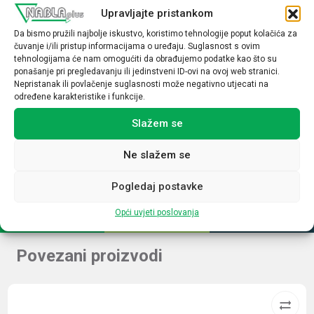
Osjetljivost
Upravljajte pristankom
4mm
Da bismo pružili najbolje iskustvo, koristimo tehnologije poput kolačića za
čuvanje i/ili pristup informacijama o uređaju. Suglasnost s ovim
Funkcija
tehnologijama će nam omogućiti da obrađujemo podatke kao što su
1M
ponašanje pri pregledavanju ili jedinstveni ID-ovi na ovoj web stranici.
Nepristanak ili povlačenje suglasnosti može negativno utjecati na
Način spajanja
određene karakteristike i funkcije.
PNP
Slažem se
Napon
Ne slažem se
12-24VDC
Pogledaj postavke
Opći uvjeti poslovanja
Povezani proizvodi