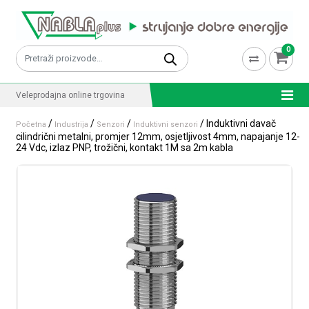
Skip to content
0
Pretraži:
Veleprodajna online trgovina
/
/
/
/ Induktivni davač
Početna
Industrija
Senzori
Induktivni senzori
cilindrični metalni, promjer 12mm, osjetljivost 4mm, napajanje 12-
24 Vdc, izlaz PNP, trožični, kontakt 1M sa 2m kabla