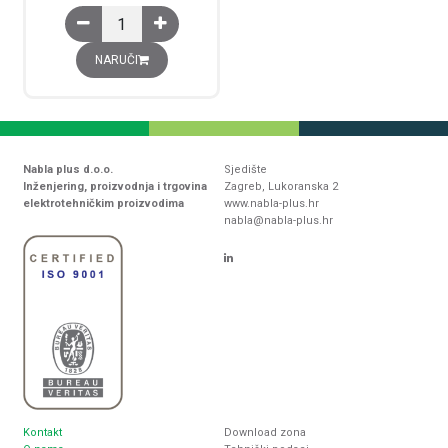
Charge Anti-tripping 3P količina
NARUČI
Nabla plus d.o.o.
Sjedište
Inženjering, proizvodnja i trgovina
Zagreb, Lukoranska 2
elektrotehničkim proizvodima
www.nabla-plus.hr
nabla@nabla-plus.hr
Kontakt
Download zona