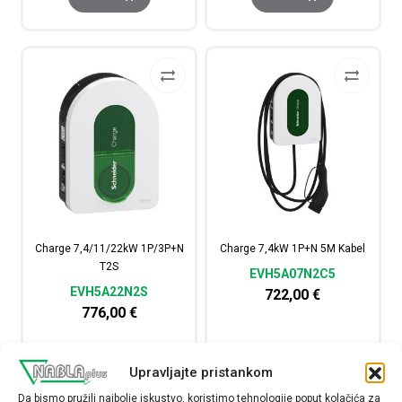
Charge 7,4/11/22kW 1P/3P+N
Charge 7,4kW 1P+N 5M Kabel
T2S
EVH5A07N2C5
EVH5A22N2S
722,00
€
776,00
€
Raspoloživost:
Raspoloživost:
Upravljajte pristankom
Charge 7,4/11/22kW 1P/3P+N T2S količina
Charge 7,4kW 1P+N 5M 
Da bismo pružili najbolje iskustvo, koristimo tehnologije poput kolačića za