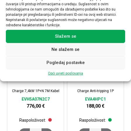
čuvanje i/ili pristup informacijama o uređaju. Suglasnost s ovim
NARUČI
NARUČI
tehnologijama će nam omogućiti da obrađujemo podatke kao što su
ponašanje pri pregledavanju ili jedinstveni ID-ovi na ovoj web stranici.
Nepristanak ili povlačenje suglasnosti može negativno utjecati na
određene karakteristike i funkcije.
Slažem se
Ne slažem se
Pogledaj postavke
Opći uvjeti poslovanja
Charge 7,4kW 1P+N 7M Kabel
Charge Anti-tripping 1P
EVH5A07N2C7
EVA4HPC1
776,00
€
188,00
€
Raspoloživost:
Raspoloživost: