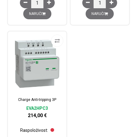
Charge 7,4kW 1P+N 7M Kabel količina
Charge Anti-tripping 1P
NARUČI
NARUČI
Charge Anti-tripping 3P
EVA2HPC3
214,00
€
Raspoloživost: