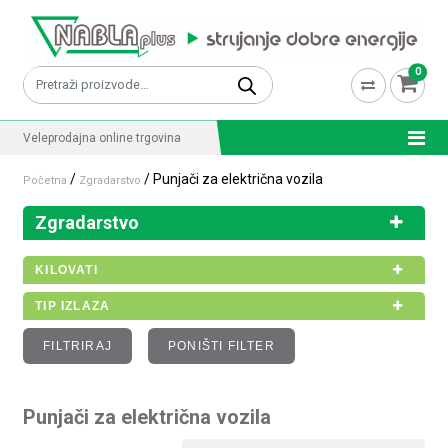
Skip to content
0
Pretraži:
Veleprodajna online trgovina
/
/ Punjači za električna vozila
Početna
Zgradarstvo
Zgradarstvo
KILOVATI
TIP IZLAZA
FILTRIRAJ
PONIŠTI FILTER
Punjači za električna vozila