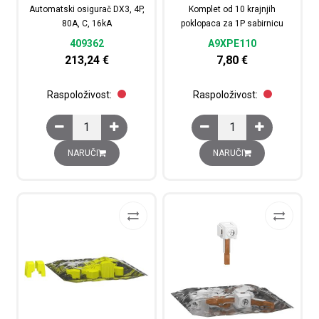
Automatski osigurač DX3, 4P,
Komplet od 10 krajnjih
80A, C, 16kA
poklopaca za 1P sabirnicu
409362
A9XPE110
213,24
€
7,80
€
Raspoloživost:
Raspoloživost:
Automatski osigurač DX3, 4P, 80A, C, 16kA količina
Komplet od 10 krajnjih
NARUČI
NARUČI