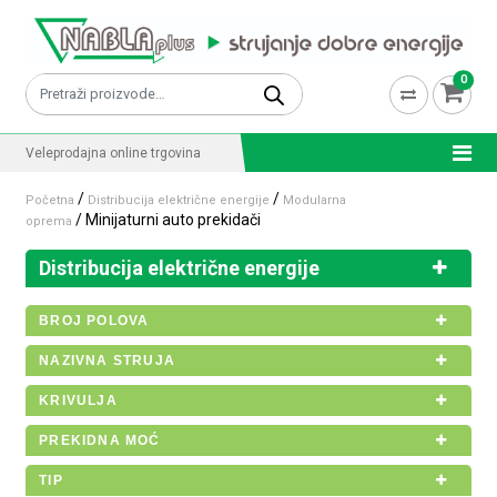
Skip to content
0
Pretraži:
Veleprodajna online trgovina
/
/
Početna
Distribucija električne energije
Modularna
/ Minijaturni auto prekidači
oprema
Distribucija električne energije
BROJ POLOVA
NAZIVNA STRUJA
KRIVULJA
PREKIDNA MOĆ
TIP