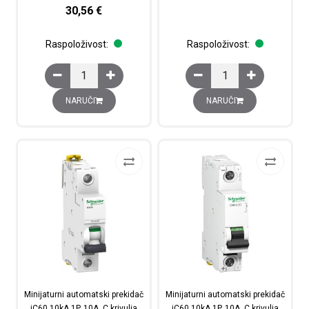
30,56
€
Raspoloživost:
Raspoloživost:
Kontakti pomoćni iOF/ SD+OF (signalizacija stanja / sign
Minijaturni automatski 
NARUČI
NARUČI
Minijaturni automatski prekidač
Minijaturni automatski prekidač
iC60 10kA,1P, 10A, C krivulja
iC60 10kA,1P, 10A, C krivulja