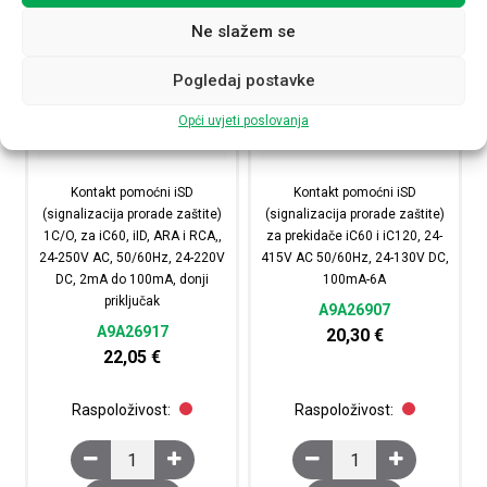
Ne slažem se
Pogledaj postavke
Opći uvjeti poslovanja
Kontakt pomoćni iSD
Kontakt pomoćni iSD
(signalizacija prorade zaštite)
(signalizacija prorade zaštite)
1C/O, za iC60, iID, ARA i RCA,,
za prekidače iC60 i iC120, 24-
24-250V AC, 50/60Hz, 24-220V
415V AC 50/60Hz, 24-130V DC,
DC, 2mA do 100mA, donji
100mA-6A
priključak
A9A26907
A9A26917
20,30
€
22,05
€
Raspoloživost:
Raspoloživost:
Kontakt pomoćni iSD (signalizacija prorade zaštite) 1C/
Kontakt pomoćni iSD (s