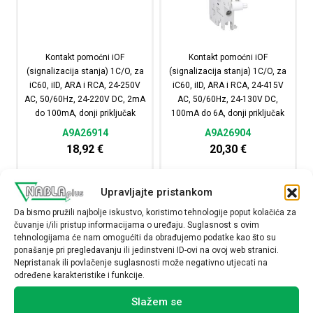
Kontakt pomoćni iOF
Kontakt pomoćni iOF
(signalizacija stanja) 1C/O, za
(signalizacija stanja) 1C/O, za
iC60, iID, ARA i RCA, 24-250V
iC60, iID, ARA i RCA, 24-415V
AC, 50/60Hz, 24-220V DC, 2mA
AC, 50/60Hz, 24-130V DC,
do 100mA, donji priključak
100mA do 6A, donji priključak
A9A26914
A9A26904
18,92
€
20,30
€
Raspoloživost:
Raspoloživost:
Upravljajte pristankom
Kontakt pomoćni iOF (signalizacija stanja) 1C/O, za iC6
Kontakt pomoćni iOF (s
Da bismo pružili najbolje iskustvo, koristimo tehnologije poput kolačića za
čuvanje i/ili pristup informacijama o uređaju. Suglasnost s ovim
tehnologijama će nam omogućiti da obrađujemo podatke kao što su
NARUČI
NARUČI
ponašanje pri pregledavanju ili jedinstveni ID-ovi na ovoj web stranici.
Nepristanak ili povlačenje suglasnosti može negativno utjecati na
određene karakteristike i funkcije.
Slažem se