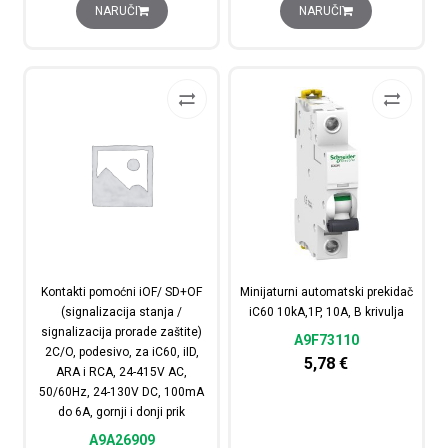
NARUČI
NARUČI
Kontakti pomoćni iOF/ SD+OF
Minijaturni automatski prekidač
(signalizacija stanja /
iC60 10kA,1P, 10A, B krivulja
signalizacija prorade zaštite)
A9F73110
2C/O, podesivo, za iC60, iID,
5,78
€
ARA i RCA, 24-415V AC,
50/60Hz, 24-130V DC, 100mA
do 6A, gornji i donji prik
A9A26909