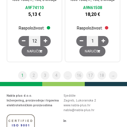
A9F74110
A9N61508
5,13
€
18,20
€
Raspoloživost:
Raspoloživost:
Minijaturni automatski prekidač iC60 10kA,1P, 10A, C kri
Minijaturni automatski 
NARUČI
NARUČI
1
2
3
4
…
16
17
18
→
Nabla plus d.o.o.
Sjedište
Inženjering, proizvodnja i trgovina
Zagreb, Lukoranska 2
elektrotehničkim proizvodima
www.nabla-plus.hr
nabla@nabla-plus.hr