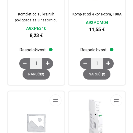
Komplet od 10 krajnjih
Komplet od 4 konektora, 100A
poklopaca za 3P sabirnicu
A9XPCM04
A9XPE310
11,55
€
8,23
€
Raspoloživost:
Raspoloživost:
Komplet od 10 krajnjih poklopaca za 3P sabirnicu količi
Komplet od 4 konektor
NARUČI
NARUČI