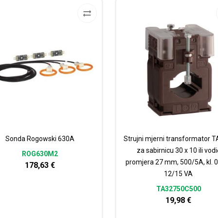
Sonda Rogowski 630A
Strujni mjerni transformator T
za sabirnicu 30 x 10 ili vodi
ROG630M2
promjera 27 mm, 500/5A, kl. 0
178,63
€
12/15 VA
TA32750C500
19,98
€