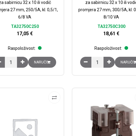
za sabirnicu 32 x 10 ili vodič
za sabirnicu 32 x 10 ili vodi
jera 27 mm, 250/5A, kl. 0,5/1,
promjera 27 mm, 300/5A, kl. 0
6/8 VA
8/10 VA
TA32750C250
TA32750C300
17,05
€
18,61
€
Raspoloživost:
Raspoloživost:
Strujni mjerni transformator TA327, za sabirnicu 32 x 10 ili vodič pro
Strujni mjerni transform
NARUČI
NARUČI