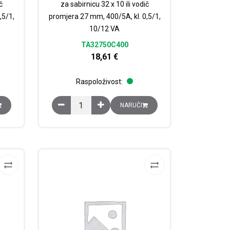
č
za sabirnicu 32 x 10 ili vodič
,5/1,
promjera 27 mm, 400/5A, kl. 0,5/1,
10/12 VA
TA32750C400
18,61
€
Raspoloživost:
mjera 27 mm, 250/5A, kl. 0,5/1, 6/8 VA količina
ator TA327, za sabirnicu 32 x 10 ili vodič promjera 27 mm, 300/5A, kl. 0
Strujni mjerni transformator TA327, za sabirnicu 3
NARUČI