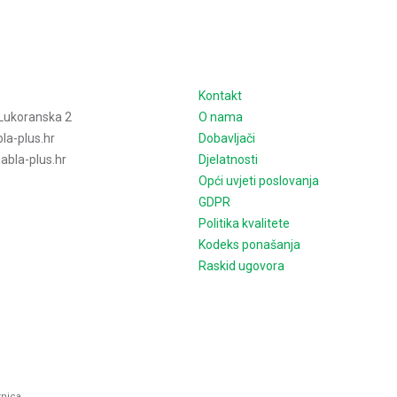
e
Kontakt
Lukoranska 2
O nama
la-plus.hr
Dobavljači
bla-plus.hr
Djelatnosti
Opći uvjeti poslovanja
GDPR
Politika kvalitete
Kodeks ponašanja
Raskid ugovora
rnica