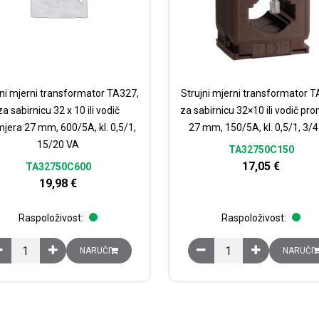
jni mjerni transformator TA327,
Strujni mjerni transformator T
za sabirnicu 32 x 10 ili vodič
za sabirnicu 32×10 ili vodič pr
jera 27 mm, 600/5A, kl. 0,5/1,
27 mm, 150/5A, kl. 0,5/1, 3/
15/20 VA
TA32750C150
17,05
€
TA32750C600
19,98
€
Raspoloživost:
Raspoloživost:
Strujni mjerni transformator TA327, za sabirnicu 32 x 10 ili vodič pro
Strujni mjerni transfor
NARUČI
NARUČI