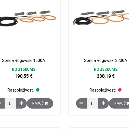
Sonda Rogowski 1600A
Sonda Rogowski 3200A
ROG1600M2
ROG3200M2
190,55
€
238,19
€
Raspoloživost:
Raspoloživost:
Sonda Rogowski 1600A količina
Sonda Rogowski 3200A 
NARUČI
NARUČI