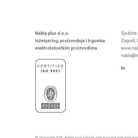
Nabla plus d.o.o.
Sjedišt
Inženjering, proizvodnja i trgovina
Zagreb, 
elektrotehničkim proizvodima
www.nab
nabla@na
© Copyright 2026. Nabla plus |
Izrada web trgovine
Virtualna tvo