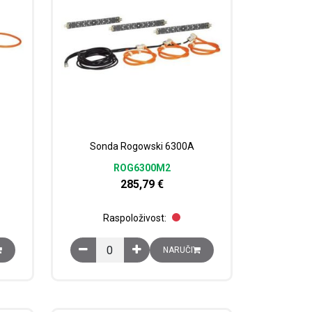
Sonda Rogowski 6300A
ROG6300M2
285,79
€
Raspoloživost:
količina
Sonda Rogowski 6300A količina
NARUČI