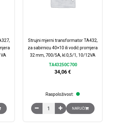
A327,
Strujni mjerni transformator TA432,
omjera
za sabirnicu 40×10 ili vodič promjera
4 VA
32 mm, 700/5A, kl.0,5/1, 10/12VA
TA43250C700
34,06
€
Raspoloživost:
mjera 27 mm, 600/5A, kl. 0,5/1, 15/20 VA količina
mator TA327, za sabirnicu 32×10 ili vodič promjera 27 mm, 150/5A, kl. 0,5
Strujni mjerni transformator TA432, za sabirnicu 
NARUČI