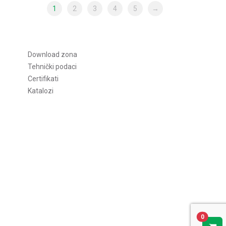
1
2
3
4
5
→
Download zona
Tehnički podaci
Certifikati
Katalozi
0