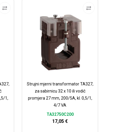
A327,
Strujni mjerni transformator TA327,
č
za sabirnicu 32 x 10 ili vodič
,5/1,
promjera 27 mm, 200/5A, kl. 0,5/1,
4/7 VA
TA32750C200
17,05
€