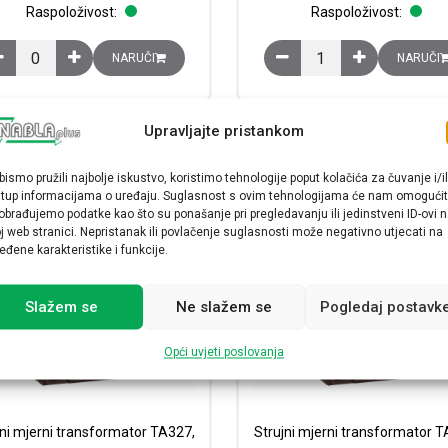
Raspoloživost:
Raspoloživost:
Sonda Rogowski 630A količina
Strujni mjerni transform
NARUČI
NARUČI
Upravljajte pristankom
bismo pružili najbolje iskustvo, koristimo tehnologije poput kolačića za čuvanje i/il
stup informacijama o uređaju. Suglasnost s ovim tehnologijama će nam omogućit
obrađujemo podatke kao što su ponašanje pri pregledavanju ili jedinstveni ID-ovi 
j web stranici. Nepristanak ili povlačenje suglasnosti može negativno utjecati na
eđene karakteristike i funkcije.
Slažem se
Ne slažem se
Pogledaj postavk
Opći uvjeti poslovanja
jni mjerni transformator TA327,
Strujni mjerni transformator T