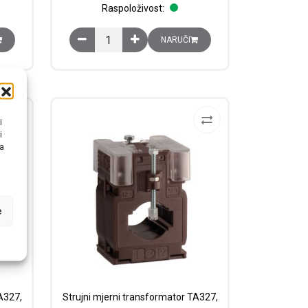
Raspoloživost:
ator TA327, za sabirnicu 30 x 10 ili vodič promjera 27 mm, 500/5A, kl. 0
Strujni mjerni transformator TA327, za sabirnicu 3
NARUČI
i
i
na
e
A327,
Strujni mjerni transformator TA327,