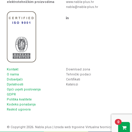
elektrotehničkim proizvodima
www.nabla-plus.hr
nabla@nabla-plus.hr
Kontakt
Download zona
O nama
Tehnički podaci
Dobavljači
Certifikati
Djelatnosti
Katalozi
Opći uvjeti poslovanja
GDPR
Politika kvalitete
Kodeks ponašanja
Raskid ugovora
0
© Copyright 2026. Nabla plus |
Izrada web trgovine
Virtualna tvornica