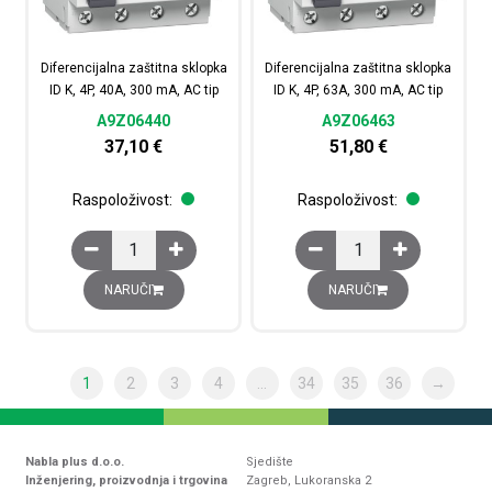
Diferencijalna zaštitna sklopka
Diferencijalna zaštitna sklopka
ID K, 4P, 40A, 300 mA, AC tip
ID K, 4P, 63A, 300 mA, AC tip
A9Z06440
A9Z06463
37,10
€
51,80
€
Raspoloživost:
Raspoloživost:
Diferencijalna zaštitna sklopka ID K, 4P, 40A, 300 mA, AC
Diferencijalna zaštitna
NARUČI
NARUČI
1
2
3
4
…
34
35
36
→
Nabla plus d.o.o.
Sjedište
Inženjering, proizvodnja i trgovina
Zagreb, Lukoranska 2