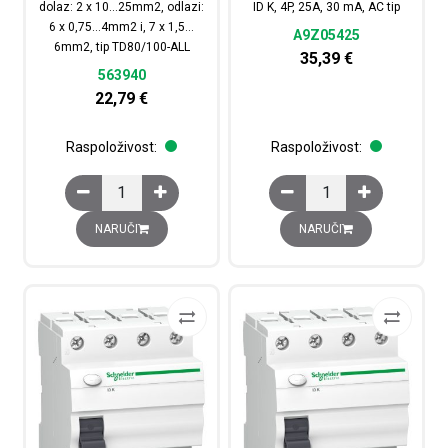
dolaz: 2 x 10…25mm2, odlazi:
ID K, 4P, 25A, 30 mA, AC tip
6 x 0,75…4mm2 i, 7 x 1,5…
A9Z05425
6mm2, tip TD80/100-ALL
35,39
€
563940
22,79
€
Raspoloživost:
Raspoloživost:
Blok distribucijski, 4P, 80A, dolaz: 2 x 10...25mm2, odlaz
Diferencijalna zaštitna
NARUČI
NARUČI