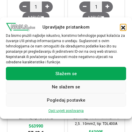
Blok distribucijski, 4P, 125A, dolaz: 1 x 10...35mm2, odl
Blok distribucijski, 4P
NARUČI
NARUČI
Upravljajte pristankom
Da bismo pružili najbolje iskustvo, koristimo tehnologije poput kolačića za
čuvanje i/ili pristup informacijama o uređaju. Suglasnost s ovim
tehnologijama će nam omogućiti da obrađujemo podatke kao što su
ponašanje pri pregledavanju ili jedinstveni ID-ovi na ovoj web stranici.
Nepristanak ili povlačenje suglasnosti može negativno utjecati na
određene karakteristike i funkcije.
Slažem se
Ne slažem se
Pogledaj postavke
Blok distribucijski, 4P, 160A,
Blok distribucijski, 4P, 400A,
dolaz: 1 × 10…50mm2, odlazi:
dolaz: 1 x 35…120mm2, odlazi:
Opći uvjeti poslovanja
8 × 1,5…6mm2 i, 3 ×10…
1 x 10…35mm2, 2 x 10…
25mm2, tip TD160AL
25mm2,, 4 x 6…16mm2 i 7 x
2,5…10mm2, tip: TDL400A
563990