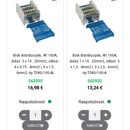
Blok distribucijski, 4P, 100A,
Blok distribucijski, 4P, 100A,
dolaz: 2 x 10…25mm2, odlazi:
dolaz:1 x 10…25mm2, odlazi: 3
4 x 0,75…4mm2 i, 5 x 1,5…
x 1,5…4mm2 i, 3 x 2,5…6mm2,
6mm2, tip TD80/100-AL
tip TD80/100-A
563930
563920
16,98
€
13,24
€
Raspoloživost:
Raspoloživost:
Blok distribucijski, 4P, 100A, dolaz: 2 x 10...25mm2, odla
Blok distribucijski, 4P
NARUČI
NARUČI