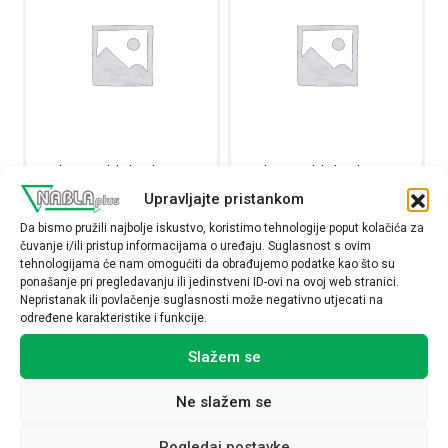
Clasia nadžbukna kutija s
Clasia nadžbukna kutija s
poklopcem IP55, 1 modul
poklopcem IP55, 3 modula
Upravljajte pristankom
27501
27503
Da bismo pružili najbolje iskustvo, koristimo tehnologije poput kolačića za
5,01
€
6,26
€
čuvanje i/ili pristup informacijama o uređaju. Suglasnost s ovim
tehnologijama će nam omogućiti da obrađujemo podatke kao što su
ponašanje pri pregledavanju ili jedinstveni ID-ovi na ovoj web stranici.
Raspoloživost:
Raspoloživost:
Nepristanak ili povlačenje suglasnosti može negativno utjecati na
određene karakteristike i funkcije.
Clasia nadžbukna kutija s poklopcem IP55, 1 modul koli
Clasia nadžbukna kutij
Slažem se
NARUČI
NARUČI
Ne slažem se
Pogledaj postavke