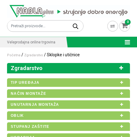
Skip to content
0
Pretraži:
Veleprodajna online trgovina
/
/ Sklopke i utičnice
Početna
Zgradarstvo
Zgradarstvo
TIP UREĐAJA
NAČIN MONTAŽE
UNUTARNJA MONTAŽA
OBLIK
STUPANJ ZAŠTITE