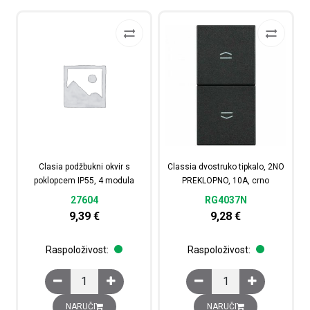
Clasia podžbukni okvir s
Classia dvostruko tipkalo, 2NO
poklopcem IP55, 4 modula
PREKLOPNO, 10A, crno
27604
RG4037N
9,39
€
9,28
€
Raspoloživost:
Raspoloživost:
Clasia podžbukni okvir s poklopcem IP55, 4 modula koli
Classia dvostruko tipk
NARUČI
NARUČI