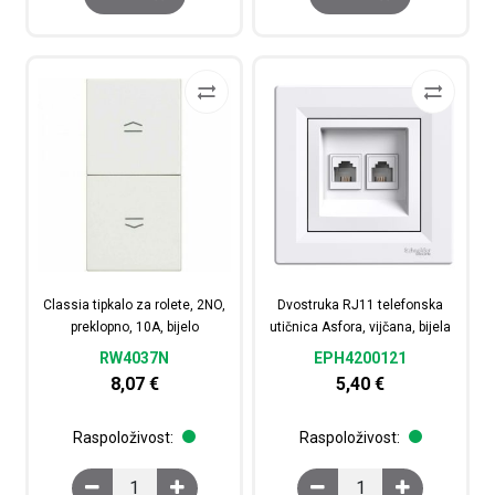
Classia tipkalo za rolete, 2NO,
Dvostruka RJ11 telefonska
preklopno, 10A, bijelo
utičnica Asfora, vijčana, bijela
RW4037N
EPH4200121
8,07
€
5,40
€
Raspoloživost:
Raspoloživost:
Classia tipkalo za rolete, 2NO, preklopno, 10A, bijelo kol
Dvostruka RJ11 telefons