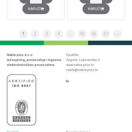
NARUČI
NARUČI
1
2
3
4
…
35
36
37
→
Nabla plus d.o.o.
Sjedište
Inženjering, proizvodnja i trgovina
Zagreb, Lukoranska 2
elektrotehničkim proizvodima
www.nabla-plus.hr
nabla@nabla-plus.hr