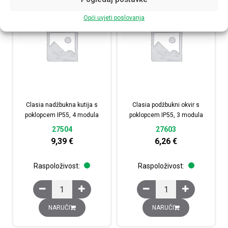
Opći uvjeti poslovanja
Clasia nadžbukna kutija s
Clasia podžbukni okvir s
poklopcem IP55, 4 modula
poklopcem IP55, 3 modula
27504
27603
9,39
€
6,26
€
Raspoloživost:
Raspoloživost:
Clasia nadžbukna kutija s poklopcem IP55, 4 modula kol
Clasia podžbukni okvir
NARUČI
NARUČI