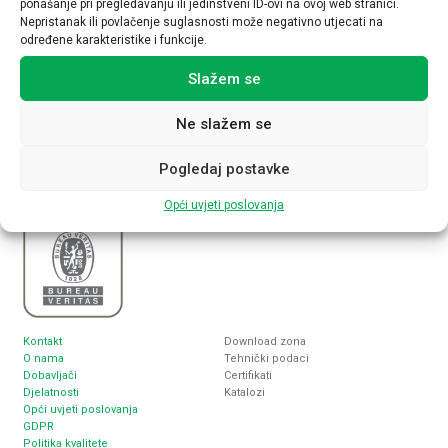
ponašanje pri pregledavanju ili jedinstveni ID-ovi na ovoj web stranici.
Nepristanak ili povlačenje suglasnosti može negativno utjecati na
određene karakteristike i funkcije.
Slažem se
Nabla plus d.o.o.
Sjedište
Inženjering, proizvodnja i trgovina
Zagreb, Lukoranska 2
elektrotehničkim proizvodima
www.nabla-plus.hr
Ne slažem se
nabla@nabla-plus.hr
Pogledaj postavke
Opći uvjeti poslovanja
Kontakt
Download zona
O nama
Tehnički podaci
Dobavljači
Certifikati
Djelatnosti
Katalozi
Opći uvjeti poslovanja
GDPR
Politika kvalitete