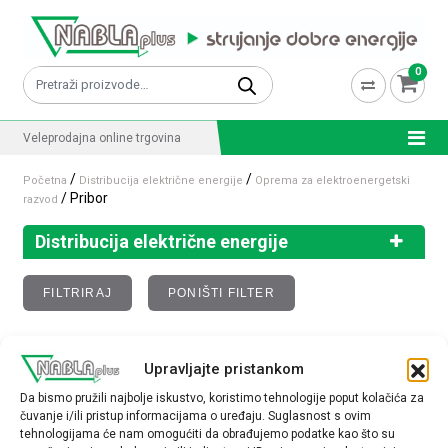
Skip to content
0
Pretraži:
Veleprodajna online trgovina
/
/
Početna
Distribucija električne energije
Oprema za elektroenergetski
/ Pribor
razvod
Distribucija električne energije
FILTRIRAJ
PONIŠTI FILTER
Pribor
Upravljajte pristankom
Da bismo pružili najbolje iskustvo, koristimo tehnologije poput kolačića za
Nisu pronađeni proizvodi koji odgovaraju vašem
čuvanje i/ili pristup informacijama o uređaju. Suglasnost s ovim
tehnologijama će nam omogućiti da obrađujemo podatke kao što su
odabiru.