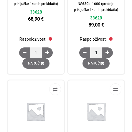
priključke fiksnih prekidača)
NS630b..1600 (prednje
priključke fiksnih prekidača)
33628
33629
68,90
€
89,00
€
Raspoloživost:
Raspoloživost:
Poklopci zaštitni dugi, 3P, za INS/INV 630b..1600 (prednj
Poklopci zaštitni dugi,
NARUČI
NARUČI