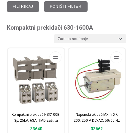
FILTRIRAJ
PONIŠTI FILTER
Kompaktni prekidači 630-1600A
Kompaktni prekidač NSX100B,
Naponski okidač MX ili XF,
3p, 25kA, 63A, TMD zaštita
200..250 V DC/AC, 50/60 Hz
33640
33662