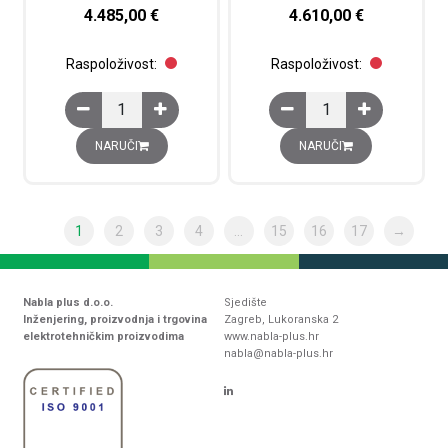
4.485,00
€
4.610,00
€
Raspoloživost:
Raspoloživost:
Prekidač fiksni ComPacT NS1000H, 3P, 1000A, prekidna mo
Prekidač fiksni ComPac
NARUČI
NARUČI
1
2
3
4
…
15
16
17
→
Nabla plus d.o.o.
Sjedište
Inženjering, proizvodnja i trgovina
Zagreb, Lukoranska 2
elektrotehničkim proizvodima
www.nabla-plus.hr
nabla@nabla-plus.hr