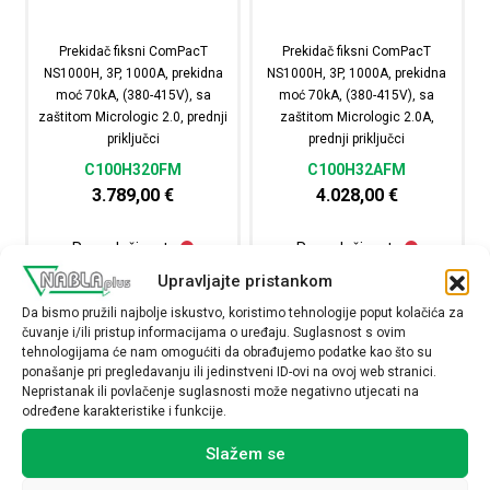
Prekidač fiksni ComPacT
Prekidač fiksni ComPacT
NS1000H, 3P, 1000A, prekidna
NS1000H, 3P, 1000A, prekidna
moć 70kA, (380-415V), sa
moć 70kA, (380-415V), sa
zaštitom Micrologic 2.0, prednji
zaštitom Micrologic 2.0A,
priključci
prednji priključci
C100H320FM
C100H32AFM
3.789,00
€
4.028,00
€
Raspoloživost:
Raspoloživost:
Upravljajte pristankom
Prekidač fiksni ComPacT NS1000H, 3P, 1000A, prekidna mo
Prekidač fiksni ComPac
Da bismo pružili najbolje iskustvo, koristimo tehnologije poput kolačića za
čuvanje i/ili pristup informacijama o uređaju. Suglasnost s ovim
NARUČI
NARUČI
tehnologijama će nam omogućiti da obrađujemo podatke kao što su
ponašanje pri pregledavanju ili jedinstveni ID-ovi na ovoj web stranici.
Nepristanak ili povlačenje suglasnosti može negativno utjecati na
određene karakteristike i funkcije.
Slažem se