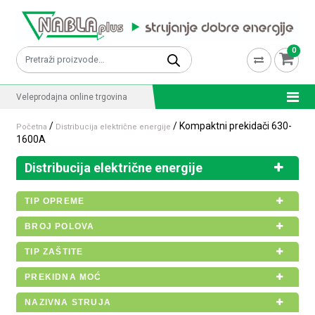
Skip to content
0
Pretraži:
Veleprodajna online trgovina
/
/ Kompaktni prekidači 630-
Početna
Distribucija električne energije
1600A
Distribucija električne energije
TIP OPREME
BROJ POLOVA
TIP ZAŠTITE
PREKIDNA MOĆ
NAZIVNA STRUJA