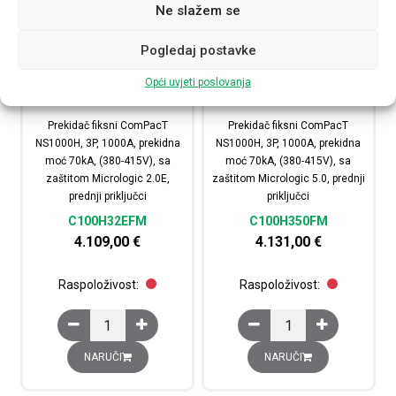
Ne slažem se
Pogledaj postavke
Opći uvjeti poslovanja
Prekidač fiksni ComPacT
Prekidač fiksni ComPacT
NS1000H, 3P, 1000A, prekidna
NS1000H, 3P, 1000A, prekidna
moć 70kA, (380-415V), sa
moć 70kA, (380-415V), sa
zaštitom Micrologic 2.0E,
zaštitom Micrologic 5.0, prednji
prednji priključci
priključci
C100H32EFM
C100H350FM
4.109,00
€
4.131,00
€
Raspoloživost:
Raspoloživost:
Prekidač fiksni ComPacT NS1000H, 3P, 1000A, prekidna m
Prekidač fiksni ComPac
NARUČI
NARUČI