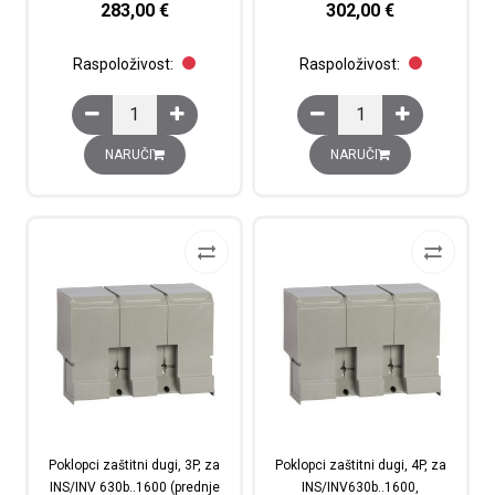
283,00
€
302,00
€
Raspoloživost:
Raspoloživost:
Kompaktni prekidač NSX100B, 3p, 25kA, 63A, TMD zašti
Naponski okidač MX ili
NARUČI
NARUČI
Poklopci zaštitni dugi, 3P, za
Poklopci zaštitni dugi, 4P, za
INS/INV 630b..1600 (prednje
INS/INV630b..1600,