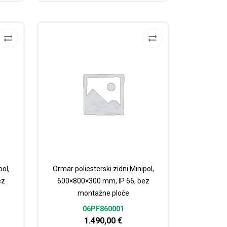
pol,
Ormar poliesterski zidni Minipol,
ez
600×800×300 mm, IP 66, bez
montažne ploče
06PF860001
1.490,00
€