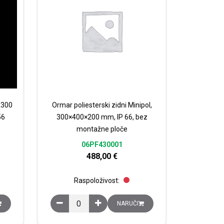
x300
Ormar poliesterski zidni Minipol,
56
300×400×200 mm, IP 66, bez
montažne ploče
06PF430001
488,00
€
Raspoloživost:
na
1000x300 (ŠxVxD), prozirna vrata, IP 56 količina
Ormar poliesterski zidni Minipol, 300x400×200 mm
NARUČI