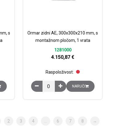
mm, s
Ormar zidni AE, 300x300x210 mm, s
ta
montažnom pločom, 1 vrata
1281000
4.150,87
€
Raspoloživost:
čina
00x210 mm, s montažnom pločom, 1 vrata količina
Ormar zidni AE, 300x300x210 mm, s montažnom pl
NARUČI
2
3
4
…
6
7
8
→