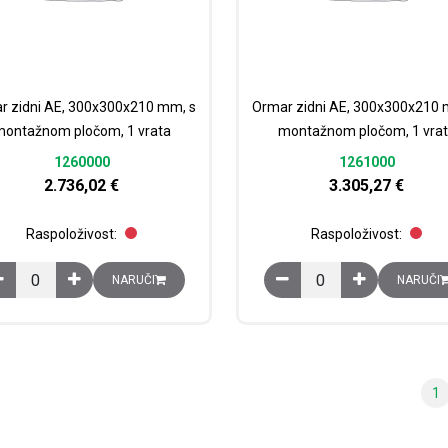
r zidni AE, 300x300x210 mm, s
Ormar zidni AE, 300x300x210 
ontažnom pločom, 1 vrata
montažnom pločom, 1 vra
1260000
1261000
2.736,02
€
3.305,27
€
Raspoloživost:
Raspoloživost:
Ormar zidni AE, 300x300x210 mm, s montažnom pločom, 1 vrata koli
Ormar zidni AE, 300x3
NARUČI
NARUČI
1