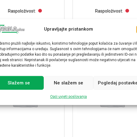
Raspoloživost:
Raspoloživost:
Ormar poliesterski zidni Minipol, 400x500×200 mm, IP 66, bez montaž
Ormar poliesterski zidn
NARUČI
NARUČI
Upravljajte pristankom
bismo pružili najbolje iskustvo, koristimo tehnologije poput kolačića za čuvanje i/il
stup informacijama o uređaju. Suglasnost s ovim tehnologijama će nam omogućit
obrađujemo podatke kao što su ponašanje pri pregledavanju ili jedinstveni ID-ovi 
j web stranici. Nepristanak ili povlačenje suglasnosti može negativno utjecati na
eđene karakteristike i funkcije.
Slažem se
Ne slažem se
Pogledaj postavk
Opći uvjeti poslovanja