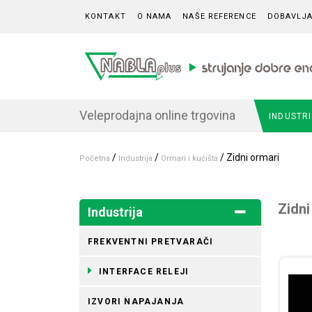
Skip to content
KONTAKT
O NAMA
NAŠE REFERENCE
DOBAVLJA
Veleprodajna online trgovina
INDUSTR
/
/
/ Zidni ormari
Početna
Industrija
Ormari i kućišta
Zidni
Industrija
FREKVENTNI PRETVARAČI
INTERFACE RELEJI
IZVORI NAPAJANJA