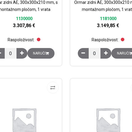
r zidni AE, 300x300x210 mm, s
Ormar zidni AE, 300x300x210 
ontažnom pločom, 1 vrata
montažnom pločom, 1 vra
1130000
1181000
3.307,86
€
3.149,85
€
Raspoloživost:
Raspoloživost:
Ormar zidni AE, 300x300x210 mm, s montažnom pločom, 1 vrata koli
Ormar zidni AE, 300x3
NARUČI
NARUČI