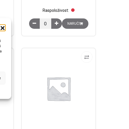
Raspoloživost:
ne ploče količina
i Minipol, 400x600×230 mm, IP 66, bez montažne ploče količina
Ormar poliesterski zidni Minipol, 600x800×300 mm
NARUČI
i
i
na
e