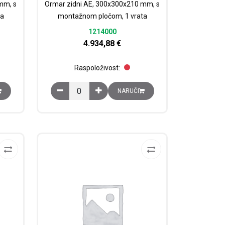
mm, s
Ormar zidni AE, 300x300x210 mm, s
ta
montažnom pločom, 1 vrata
1214000
4.934,88
€
Raspoloživost:
čina
00x210 mm, s montažnom pločom, 1 vrata količina
Ormar zidni AE, 300x300x210 mm, s montažnom pl
NARUČI