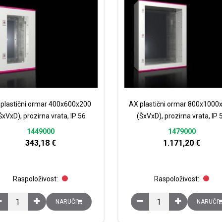
plastični ormar 400x600x200
AX plastični ormar 800x1000
ŠxVxD), prozirna vrata, IP 56
(ŠxVxD), prozirna vrata, IP 
1449000
1479000
343,18
€
1.171,20
€
Raspoloživost:
Raspoloživost:
AX plastični ormar 400x600x200 (ŠxVxD), prozirna vrata, IP 56 količi
AX plastični ormar 800x
NARUČI
NARUČI