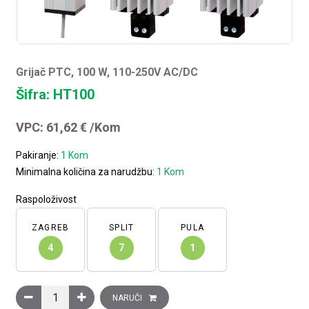
Grijač PTC, 100 W, 110-250V AC/DC
Šifra: HT100
VPC:
61,62
€
/Kom
Pakiranje:
1 Kom
Minimalna količina za narudžbu:
1 Kom
Raspoloživost
ZAGREB
SPLIT
PULA
4
7
1
Grijač PTC, 100 W, 110-250V AC/DC količina
NARUČI