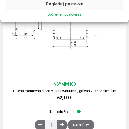
Pogledaj postavke
Opći uvjeti poslovanja
NSYMM108
Obična montažna ploča V1000xŠ800mm, galvanizirani čelični lim
62,10
€
Raspoloživost:
Obična montažna ploča V1000xŠ800mm, galvaniz
NARUČI