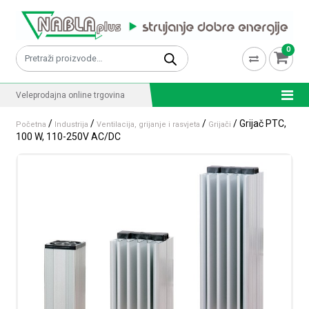
Skip to content
0
Pretraži:
Veleprodajna online trgovina
/
/
/
/ Grijač PTC,
Početna
Industrija
Ventilacija, grijanje i rasvjeta
Grijači
100 W, 110-250V AC/DC