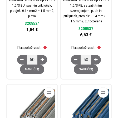
Dvokatna redna stezaljka PTTB
Dvokatna redna stezaljka PTTB
1,5/S BU, push-in priključak,
1,5/S-PE, sa zaštitnim
presjek: 0.14 mm2 – 1.5 mm2,
uzemljenjem, push-in
plava
priključak, presjek: 0.14 mm2 –
1.5 mm2, žuto-zelena
3208524
3208537
1,84
€
6,63
€
Raspoloživost:
Raspoloživost:
Dvokatna redna stezaljka PTTB 1,5/S BU, push-in priklj
Dvokatna redna stezalj
NARUČI
NARUČI