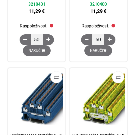
3210401
3210400
11,29
€
11,29
€
Raspoloživost:
Raspoloživost:
Dvokatna rastavna redna stezaljka PTTBS 2,5-2MTB BU, s
Dvokatna rastavna redn
NARUČI
NARUČI