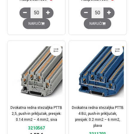
Dvokatna redna stezaljka PTTB 2,5-PE/N, sa zaštitnim u
Dvokatna redna stezalj
NARUČI
NARUČI
Dvokatna redna stezaljka PTTB
Dvokatna redna stezaljka PTTB
2,5, push-in priključak, presjek:
4 BU, push-in priključak,
0.14 mm2 – 4 mm2, siva
presjek: 0.2 mm2 – 6 mm2,
plava
3210567
3211793