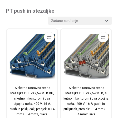
PT push in stezaljke
Dvokatna rastavna redna
Dvokatna rastavna redna
stezaljka PTTBS 2,5-2MTB BU,
stezaljka PTTBS 2,5-2MTB, s
s kutnom konturom i dva
kutnom konturom i dva otpojna
otpojna noža, 400 V, 16 A,
noža, 400 V, 16 A, push-in
push-in priključak, presjek: 0.14
priključak, presjek: 0.14 mm2 –
mm2 – 4 mm2, plava
4 mm2, siva