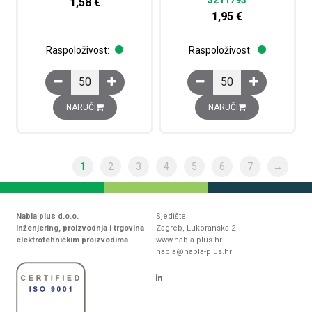
1,58
€
1,95
€
Raspoloživost:
Raspoloživost:
Dvokatna redna stezaljka PTTB 2,5, push-in priključak, 
Dvokatna redna stezalj
NARUČI
NARUČI
1
2
3
4
5
6
7
→
Nabla plus d.o.o.
Sjedište
Inženjering, proizvodnja i trgovina
Zagreb, Lukoranska 2
elektrotehničkim proizvodima
www.nabla-plus.hr
nabla@nabla-plus.hr