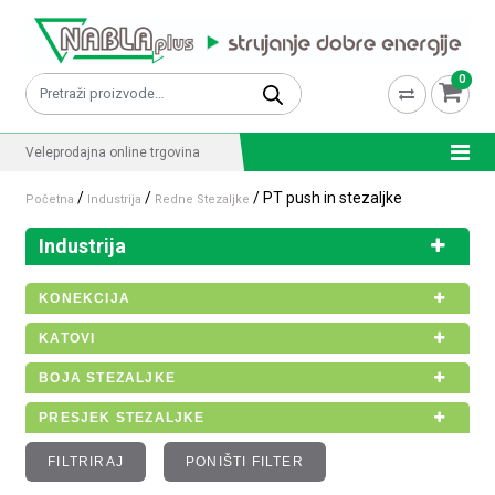
Skip to content
0
Pretraži:
Veleprodajna online trgovina
/
/
/ PT push in stezaljke
Početna
Industrija
Redne Stezaljke
Industrija
KONEKCIJA
KATOVI
BOJA STEZALJKE
PRESJEK STEZALJKE
FILTRIRAJ
PONIŠTI FILTER