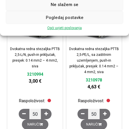
Ne slažem se
Pogledaj postavke
Opći uvjeti poslovanja
Dvokatna redna stezaljka PTTB
Dvokatna redna stezaljka PTTB
2,5-L/N, push-in priključak,
2,5-PE/L, sa zaštitnim
presjek: 0.14 mm2 – 4 mm2,
uzemljenjem, push-in
siva
priključak, presjek: 0.14 mm2 –
4 mm2, siva
3210994
3210978
3,00
€
4,63
€
Raspoloživost:
Raspoloživost:
Dvokatna redna stezaljka PTTB 2,5-L/N, push-in priključ
Dvokatna redna stezalj
NARUČI
NARUČI