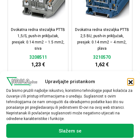
Dvokatna redna stezaljka PTTB
Dvokatna redna stezaljka PTTB
1,5/S, push-in priključak,
2,5 BU, push-in priključak,
presjek: 0.14 mm2 – 1.5 mm2,
presjek: 0.14 mm2 – 4 mm2,
siva
plava
3208511
3210570
1,23
€
1,62
€
Raspoloživost:
Raspoloživost:
Upravljajte pristankom
Da bismo pružili najbolje iskustvo, koristimo tehnologije poput kolačića za
Dvokatna redna stezaljka PTTB 1,5/S, push-in priključak
Dvokatna redna stezalj
čuvanje i/ili pristup informacijama o uređaju. Suglasnost s ovim
tehnologijama će nam omogućiti da obrađujemo podatke kao što su
NARUČI
NARUČI
ponašanje pri pregledavanju ili jedinstveni ID-ovi na ovoj web stranici.
Nepristanak ili povlačenje suglasnosti može negativno utjecati na
određene karakteristike i funkcije.
Slažem se