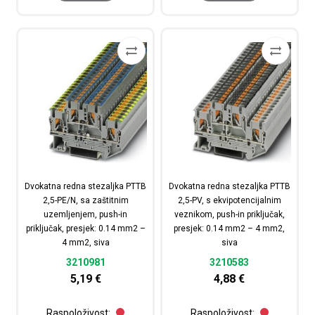
Dvokatna redna stezaljka PTTB
Dvokatna redna stezaljka PTTB
2,5-PE/N, sa zaštitnim
2,5-PV, s ekvipotencijalnim
uzemljenjem, push-in
veznikom, push-in priključak,
priključak, presjek: 0.14 mm2 –
presjek: 0.14 mm2 – 4 mm2,
4 mm2, siva
siva
3210981
3210583
5,19
€
4,88
€
Raspoloživost:
Raspoloživost: