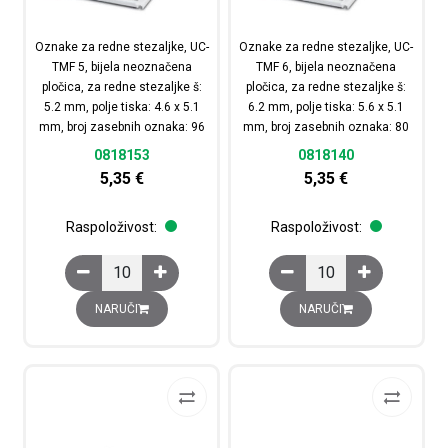
Oznake za redne stezaljke, UC-
Oznake za redne stezaljke, UC-
TMF 5, bijela neoznačena
TMF 6, bijela neoznačena
pločica, za redne stezaljke š:
pločica, za redne stezaljke š:
5.2 mm, polje tiska: 4.6 x 5.1
6.2 mm, polje tiska: 5.6 x 5.1
mm, broj zasebnih oznaka: 96
mm, broj zasebnih oznaka: 80
0818153
0818140
5,35
€
5,35
€
Raspoloživost:
Raspoloživost:
Oznake za redne stezaljke, UC-TMF 5, bijela neoznačena 
Oznake za redne stezal
NARUČI
NARUČI