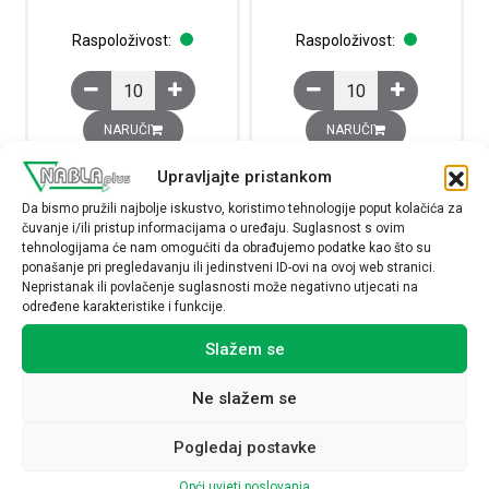
Raspoloživost:
Raspoloživost:
Oznake za redne stezaljke, UC-TM 8, bijela neoznačena p
Oznake za redne stezal
NARUČI
NARUČI
Upravljajte pristankom
Da bismo pružili najbolje iskustvo, koristimo tehnologije poput kolačića za
čuvanje i/ili pristup informacijama o uređaju. Suglasnost s ovim
tehnologijama će nam omogućiti da obrađujemo podatke kao što su
ponašanje pri pregledavanju ili jedinstveni ID-ovi na ovoj web stranici.
Nepristanak ili povlačenje suglasnosti može negativno utjecati na
određene karakteristike i funkcije.
Slažem se
Ne slažem se
Oznake za redne stezaljke, UC-
Oznake za redne stezaljke, UC-
Pogledaj postavke
TMF 12, bijela neoznačena
TMF 16, bijela neoznačena
pločica, za redne stezaljke š:
pločica, za redne stezaljke š:
Opći uvjeti poslovanja