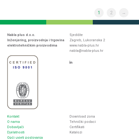
1
2
→
Nabla plus d.o.o.
Sjedište
Inženjering, proizvodnja i trgovina
Zagreb, Lukoranska 2
elektrotehničkim proizvodima
www.nabla-plus.hr
nabla@nabla-plus.hr
Kontakt
Download zona
O nama
Tehnički podaci
Dobavljači
Certifikati
Djelatnosti
Katalozi
Opći uvjeti poslovanja