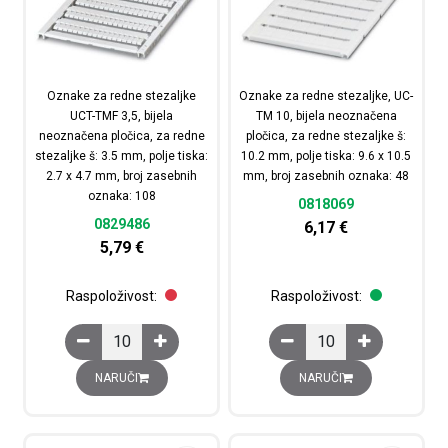
Oznake za redne stezaljke
Oznake za redne stezaljke, UC-
UCT-TMF 3,5, bijela
TM 10, bijela neoznačena
neoznačena pločica, za redne
pločica, za redne stezaljke š:
stezaljke š: 3.5 mm, polje tiska:
10.2 mm, polje tiska: 9.6 x 10.5
2.7 x 4.7 mm, broj zasebnih
mm, broj zasebnih oznaka: 48
oznaka: 108
0818069
0829486
6,17
€
5,79
€
Raspoloživost:
Raspoloživost:
Oznake za redne stezaljke UCT-TMF 3,5, bijela neoznačen
Oznake za redne stezal
NARUČI
NARUČI