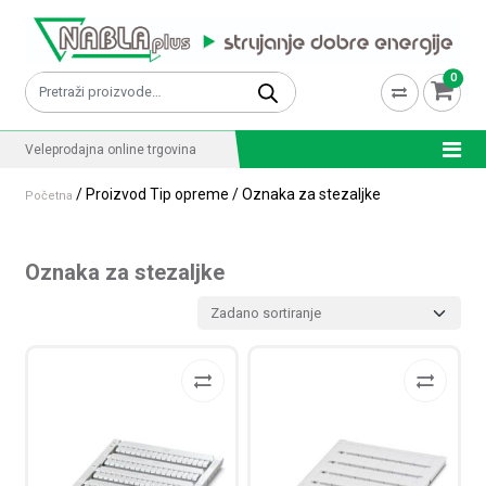
Skip to content
0
Pretraži:
Veleprodajna online trgovina
/ Proizvod Tip opreme / Oznaka za stezaljke
Početna
Oznaka za stezaljke