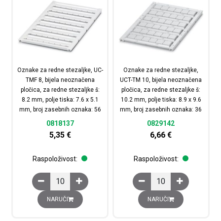
Oznake za redne stezaljke, UC-
Oznake za redne stezaljke,
TMF 8, bijela neoznačena
UCT-TM 10, bijela neoznačena
pločica, za redne stezaljke š:
pločica, za redne stezaljke š:
8.2 mm, polje tiska: 7.6 x 5.1
10.2 mm, polje tiska: 8.9 x 9.6
mm, broj zasebnih oznaka: 56
mm, broj zasebnih oznaka: 36
0818137
0829142
5,35
€
6,66
€
Raspoloživost:
Raspoloživost:
Oznake za redne stezaljke, UC-TMF 8, bijela neoznačena 
Oznake za redne stezal
NARUČI
NARUČI