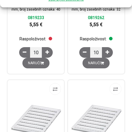
12 mm, polje tiska: 11.45 x 5.1
16 mm, polje tiska: 15.45 x 5.1
mm, broj zasebnih oznaka: 40
mm, broj zasebnih oznaka: 32
0819233
0819262
5,55
€
5,55
€
Raspoloživost:
Raspoloživost:
Oznake za redne stezaljke, UC-TMF 12, bijela neoznačena
Oznake za redne stezal
NARUČI
NARUČI