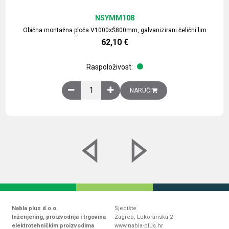
NSYMM108
Obična montažna ploča V1000xŠ800mm, galvanizirani čelični lim
62,10
€
Raspoloživost:
Obična montažna ploča V1000xŠ800mm, galvaniz
NARUČI
Nabla plus d.o.o.
Sjedište
Inženjering, proizvodnja i trgovina
Zagreb, Lukoranska 2
elektrotehničkim proizvodima
www.nabla-plus.hr