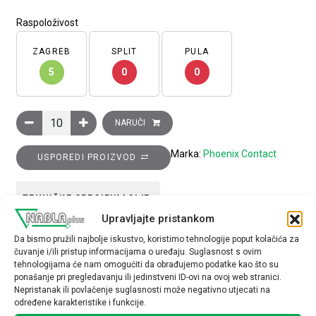
Raspoloživost
ZAGREB
SPLIT
PULA
5
0
0
Oznake za redne stezaljke, UC-TMF 10, bijela neoznačena pločic
NARUČI
Marka:
Phoenix Contact
USPOREDI PROIZVOD
TEHNIČKE SPECIFIKACIJE
Upravljajte pristankom
Tip opreme
Da bismo pružili najbolje iskustvo, koristimo tehnologije poput kolačića za
čuvanje i/ili pristup informacijama o uređaju. Suglasnost s ovim
Oznaka za stezaljke
tehnologijama će nam omogućiti da obrađujemo podatke kao što su
ponašanje pri pregledavanju ili jedinstveni ID-ovi na ovoj web stranici.
Nepristanak ili povlačenje suglasnosti može negativno utjecati na
određene karakteristike i funkcije.