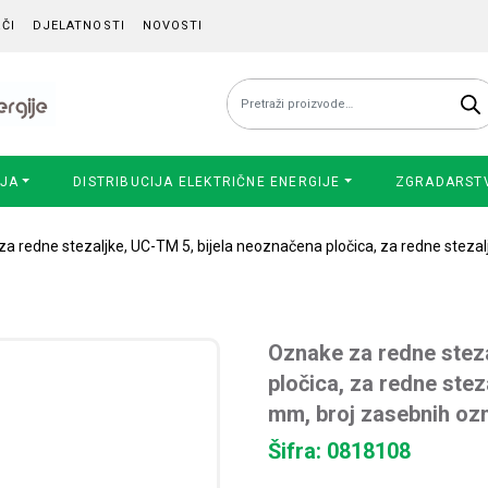
ČI
DJELATNOSTI
NOVOSTI
Pretraži:
IJA
DISTRIBUCIJA ELEKTRIČNE ENERGIJE
ZGRADARST
a redne stezaljke, UC-TM 5, bijela neoznačena pločica, za redne stezaljk
Oznake za redne steza
pločica, za redne steza
mm, broj zasebnih oz
Šifra: 0818108