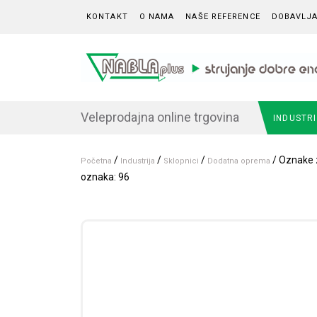
Skip to content
KONTAKT
O NAMA
NAŠE REFERENCE
DOBAVLJA
Veleprodajna online trgovina
INDUSTR
/
/
/
/ Oznake z
Početna
Industrija
Sklopnici
Dodatna oprema
oznaka: 96