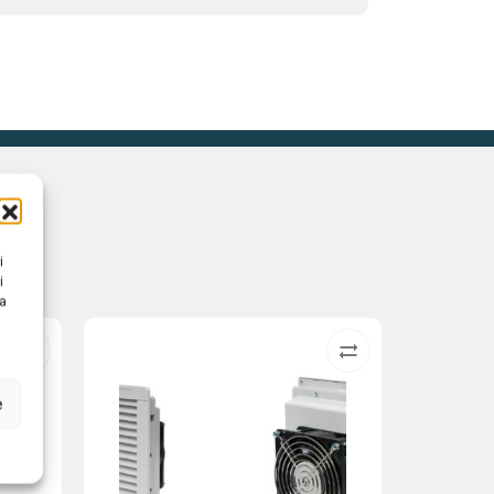
i
i
na
e