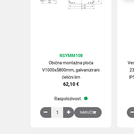
NSYMM108
Obična montažna ploča
Ven
V1000xŠ800mm, galvanizirani
23
čelični lim
IP
62,10
€
Raspoloživost:
Obična montažna ploča V1000xŠ800mm, galvan
NARUČI