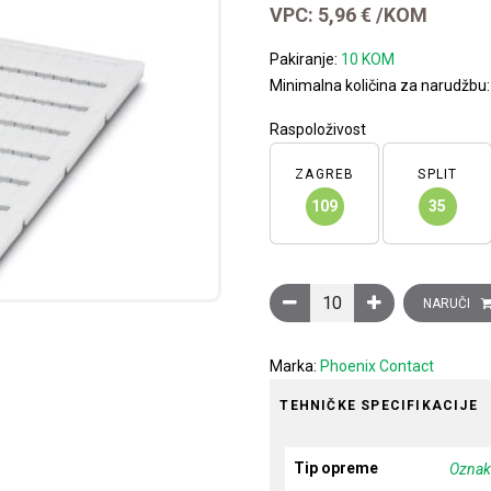
VPC:
5,96
€
/KOM
Pakiranje:
10 KOM
Minimalna količina za narudžbu
Raspoloživost
ZAGREB
SPLIT
109
35
Oznake za redne stezaljke,
NARUČI
Marka:
Phoenix Contact
TEHNIČKE SPECIFIKACIJE
Tip opreme
Oznaka