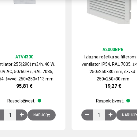
A2000BPB
ATV4300
Izlazna rešetka sa filterom
tilator 255(290) m3/h, 40 W,
ventilator, IP54, RAL 7035, š×
0V AC, 50/60 Hz, RAL 7035,
250×250×30 mm, š×v×d:
54, š×v×d: 250×250×113 mm
250×250×30 mm
95,81
€
19,27
€
Raspoloživost:
Raspoloživost:
izirani čelični lim količina
Ventilator 255(290) m3/h, 40 W, 230V AC, 50/60 Hz, RAL 7035, IP54,
Izlazna rešetka sa fil
NARUČI
NARUČI