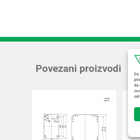
Povezani proizvodi
Da 
pri
da 
ovo
odr