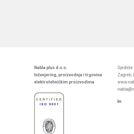
Nabla plus d.o.o.
Sjedišt
Inženjering, proizvodnja i trgovina
Zagreb, 
elektrotehničkim proizvodima
www.nab
nabla@na