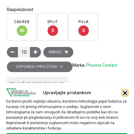
Raspoloživost
ZAGREB
SPLIT
PULA
40
0
0
Oznake za redne stezaljke, UC-TMF 5, bijela neoznačena pločica
NARUČI
Marka:
Phoenix Contact
USPOREDI PROIZVOD
TEHNIČKE SPECIFIKACIJE
Upravljajte pristankom
Tip opreme
Da bismo pružili najbolje iskustvo, koristimo tehnologije poput kolačića za
čuvanje i/ili pristup informacijama o uređaju. Suglasnost s ovim
Oznaka za stezaljke
tehnologijama će nam omogućiti da obrađujemo podatke kao što su
ponašanje pri pregledavanju ili jedinstveni ID-ovi na ovoj web stranici.
Nepristanak ili povlačenje suglasnosti može negativno utjecati na
određene karakteristike i funkcije.