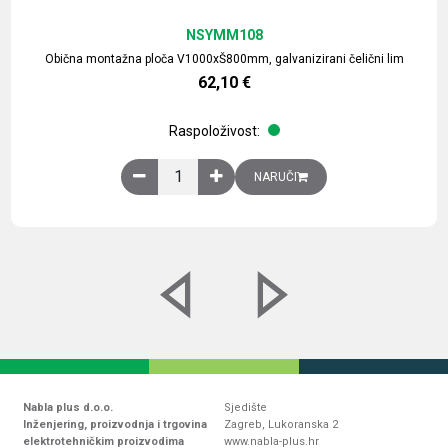
NSYMM108
Obična montažna ploča V1000xŠ800mm, galvanizirani čelični lim
62,10
€
Raspoloživost:
Obična montažna ploča V1000xŠ800mm, galvaniz
NARUČI
Nabla plus d.o.o.
Sjedište
Inženjering, proizvodnja i trgovina
Zagreb, Lukoranska 2
elektrotehničkim proizvodima
www.nabla-plus.hr