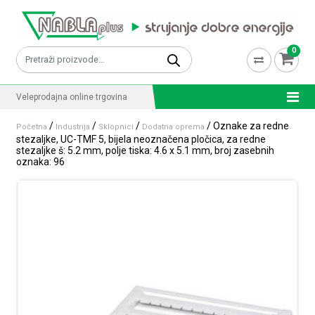
Skip to content
0
Pretraži:
Veleprodajna online trgovina
/
/
/
/ Oznake za redne
Početna
Industrija
Sklopnici
Dodatna oprema
stezaljke, UC-TMF 5, bijela neoznačena pločica, za redne
stezaljke š: 5.2 mm, polje tiska: 4.6 x 5.1 mm, broj zasebnih
oznaka: 96