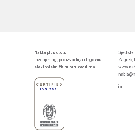
Nabla plus d.o.o.
Sjedišt
Inženjering, proizvodnja i trgovina
Zagreb, 
elektrotehničkim proizvodima
www.nab
nabla@na