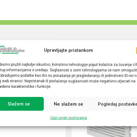
Upravljajte pristankom
bismo pružili najbolje iskustvo, koristimo tehnologije poput kolačića za čuvanje i/il
stup informacijama o uređaju. Suglasnost s ovim tehnologijama će nam omogućit
obrađujemo podatke kao što su ponašanje pri pregledavanju ili jedinstveni ID-ovi 
j web stranici. Nepristanak ili povlačenje suglasnosti može negativno utjecati na
eđene karakteristike i funkcije.
Slažem se
Ne slažem se
Pogledaj postavk
Opći uvjeti poslovanja