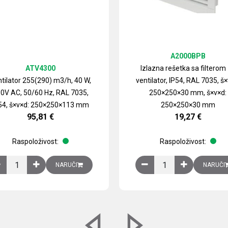
A2000BPB
ATV4300
Izlazna rešetka sa filterom
tilator 255(290) m3/h, 40 W,
ventilator, IP54, RAL 7035, š×
0V AC, 50/60 Hz, RAL 7035,
250×250×30 mm, š×v×d:
54, š×v×d: 250×250×113 mm
250×250×30 mm
95,81
€
19,27
€
Raspoloživost:
Raspoloživost:
izirani čelični lim količina
Ventilator 255(290) m3/h, 40 W, 230V AC, 50/60 Hz, RAL 7035, IP54,
Izlazna rešetka sa fil
NARUČI
NARUČI