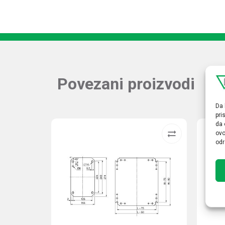
Povezani proizvodi
Da 
pri
da 
ovo
odr