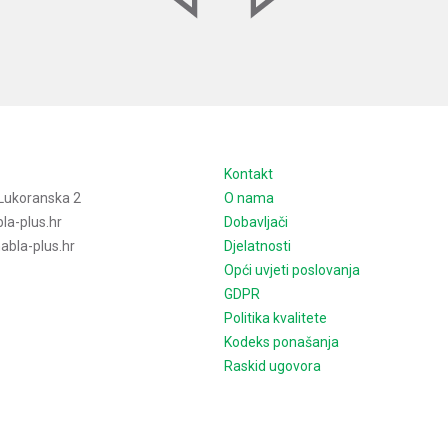
e
Kontakt
Lukoranska 2
O nama
la-plus.hr
Dobavljači
bla-plus.hr
Djelatnosti
Opći uvjeti poslovanja
GDPR
Politika kvalitete
Kodeks ponašanja
Raskid ugovora