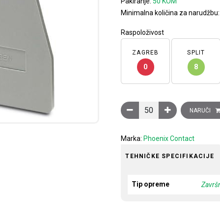
Pakiranje:
50 KOM
Minimalna količina za narudžbu
Raspoloživost
ZAGREB
SPLIT
0
8
Završna pločica, d: 61 mm,
NARUČI
Marka:
Phoenix Contact
TEHNIČKE SPECIFIKACIJE
Tip opreme
Završ