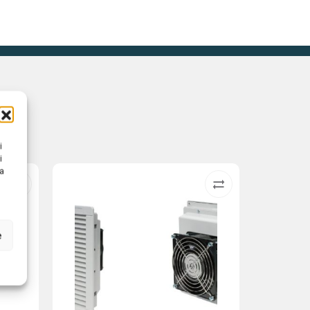
i
i
na
e