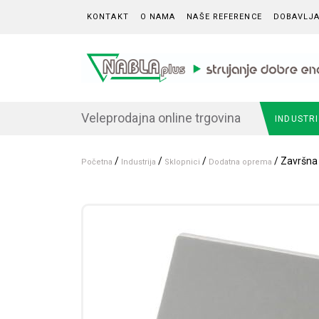
Skip to content
KONTAKT
O NAMA
NAŠE REFERENCE
DOBAVLJA
Veleprodajna online trgovina
INDUSTR
/
/
/
/ Završna 
Početna
Industrija
Sklopnici
Dodatna oprema