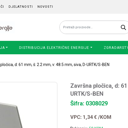
ČI
DJELATNOSTI
NOVOSTI
Pretraži:
IJA
DISTRIBUCIJA ELEKTRIČNE ENERGIJE
ZGRADARST
pločica, d: 61 mm, š: 2.2 mm, v: 48.5 mm, siva, D-URTK/S-BEN
Završna pločica, d: 61
URTK/S-BEN
Šifra: 0308029
VPC:
1,34
€
/KOM