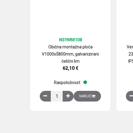
NSYMM108
Obična montažna ploča
Ven
V1000xŠ800mm, galvanizirani
23
čelični lim
IP
62,10
€
Raspoloživost:
Obična montažna ploča V1000xŠ800mm, galvan
NARUČI