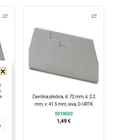
i
i
 2.2
Završna pločica, d: 72 mm, š: 2.2
na
K/S-
mm, v: 41.5 mm, siva, D-URTK
0310020
1,49
€
e