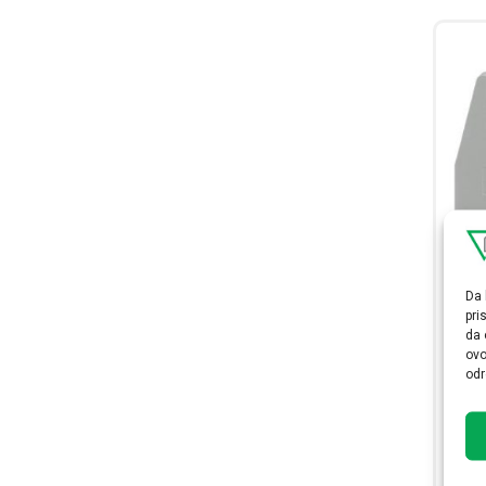
Da 
pri
Zav
da 
ovo
m
odr