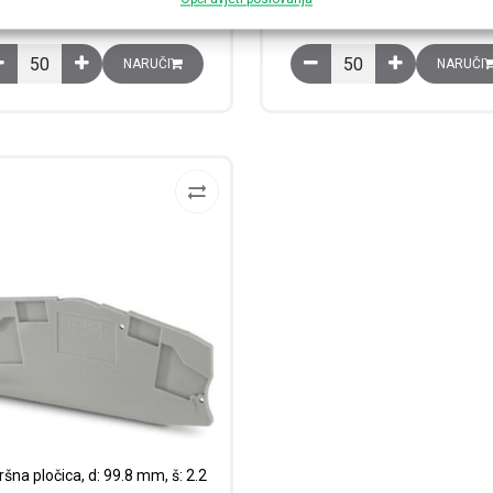
Raspoloživost:
Raspoloživost:
Završna pločica, d: 61 mm, š: 2.2 mm, v: 41.5 mm, siva, D-UGSK količi
Završna pločica, d: 61 
NARUČI
NARUČI
šna pločica, d: 99.8 mm, š: 2.2