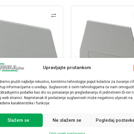
Upravljajte pristankom
bismo pružili najbolje iskustvo, koristimo tehnologije poput kolačića za čuvanje i/il
stup informacijama o uređaju. Suglasnost s ovim tehnologijama će nam omogućit
ršna pločica, d: 61 mm, š: 2.2
Završna pločica, d: 61 mm, š:
obrađujemo podatke kao što su ponašanje pri pregledavanju ili jedinstveni ID-ovi 
j web stranici. Nepristanak ili povlačenje suglasnosti može negativno utjecati na
m, v: 41.5 mm, siva, D-UGSK
mm, v: 48.5 mm, siva, D-URT
eđene karakteristike i funkcije.
BEN
0304023
1,12
€
0308029
Slažem se
Ne slažem se
Pogledaj postavk
1,34
€
Opći uvjeti poslovanja