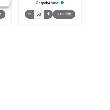
Raspoloživost:
na
mm, š: 2.2 mm, v: 48.5 mm, siva, D-URTK/S-BEN količina
Završna pločica, d: 72 mm, š: 2.2 mm, v: 41.5 mm, 
NARUČI