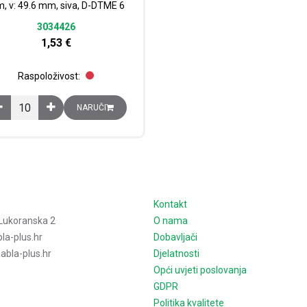
, v: 49.6 mm, siva, D-DTME 6
3034426
1,53
€
Raspoloživost:
Završna pločica, d: 99.8 mm, š: 2.2 mm, v: 49.6 mm, siva, D-DTME 6 ko
NARUČI
e
Kontakt
Lukoranska 2
O nama
la-plus.hr
Dobavljači
bla-plus.hr
Djelatnosti
Opći uvjeti poslovanja
GDPR
Politika kvalitete