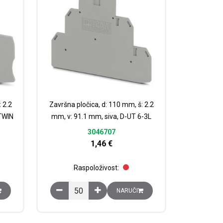
 2.2
Završna pločica, d: 110 mm, š: 2.2
TWIN
mm, v: 91.1 mm, siva, D-UT 6-3L
3046707
1,46
€
Raspoloživost:
oličina
 mm, š: 2.2 mm, v: 44 mm, siva, D-ST 16-TWIN količina
Završna pločica, d: 110 mm, š: 2.2 mm, v: 91.1 mm,
NARUČI