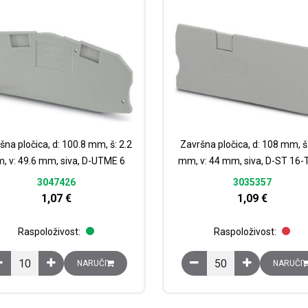
šna pločica, d: 100.8 mm, š: 2.2
Završna pločica, d: 108 mm, š:
, v: 49.6 mm, siva, D-UTME 6
mm, v: 44 mm, siva, D-ST 16-
3047426
3035357
1,07
€
1,09
€
Raspoloživost:
Raspoloživost:
Završna pločica, d: 100.8 mm, š: 2.2 mm, v: 49.6 mm, siva, D-UTME 6 k
Završna pločica, d: 108
NARUČI
NARUČI