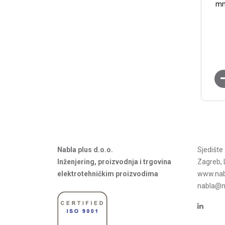
mm
Nabla plus d.o.o.
Sjedišt
Inženjering, proizvodnja i trgovina
Zagreb, 
elektrotehničkim proizvodima
www.nab
nabla@na