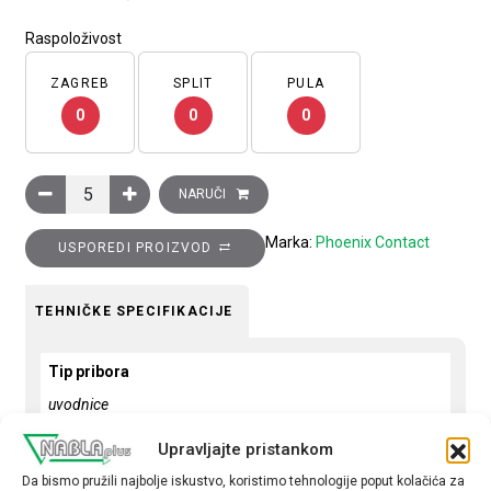
Raspoloživost
ZAGREB
SPLIT
PULA
0
0
0
Uvodnica kabelska polyamid, PG16, promjer vanjskog kabla 10.
NARUČI
Marka:
Phoenix Contact
USPOREDI PROIZVOD
TEHNIČKE SPECIFIKACIJE
Tip pribora
uvodnice
Boja
Upravljajte pristankom
siva
Da bismo pružili najbolje iskustvo, koristimo tehnologije poput kolačića za