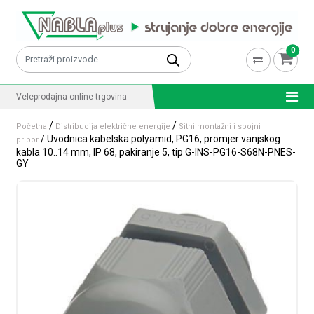
Skip to content
0
Pretraži:
Veleprodajna online trgovina
/
/
Početna
Distribucija električne energije
Sitni montažni i spojni
/ Uvodnica kabelska polyamid, PG16, promjer vanjskog
pribor
kabla 10..14 mm, IP 68, pakiranje 5, tip G-INS-PG16-S68N-PNES-
GY