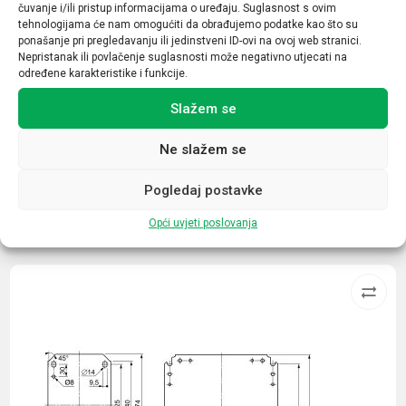
čuvanje i/ili pristup informacijama o uređaju. Suglasnost s ovim
materijal
tehnologijama će nam omogućiti da obrađujemo podatke kao što su
ponašanje pri pregledavanju ili jedinstveni ID-ovi na ovoj web stranici.
polyamid
Nepristanak ili povlačenje suglasnosti može negativno utjecati na
određene karakteristike i funkcije.
Veličina navoja
Slažem se
PG16
Ne slažem se
Pogledaj postavke
Povezani proizvodi
Opći uvjeti poslovanja