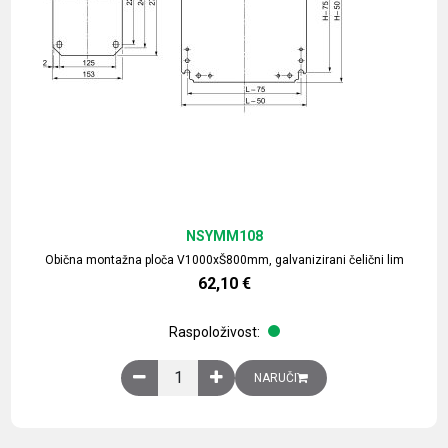
NSYMM108
Obična montažna ploča V1000xŠ800mm, galvanizirani čelični lim
62,10
€
Raspoloživost:
Obična montažna ploča V1000xŠ800mm, galvaniz
NARUČI