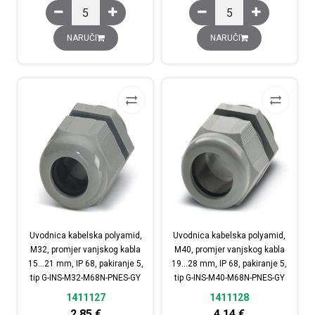
Umetak za brtvljenje polyamid, za uvodnicu M63, IP 68,
Uvodnica kabelska poly
NARUČI
NARUČI
Uvodnica kabelska polyamid,
Uvodnica kabelska polyamid,
M32, promjer vanjskog kabla
M40, promjer vanjskog kabla
15…21 mm, IP 68, pakiranje 5,
19…28 mm, IP 68, pakiranje 5,
tip G-INS-M32-M68N-PNES-GY
tip G-INS-M40-M68N-PNES-GY
1411127
1411128
2,85
€
4,14
€