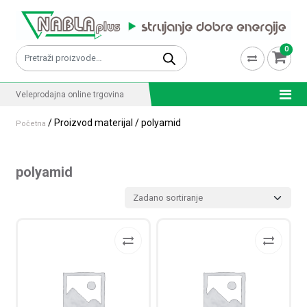
Skip to content
0
Pretraži:
Veleprodajna online trgovina
/ Proizvod materijal / polyamid
Početna
polyamid