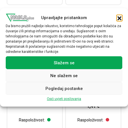
Upravljajte pristankom
Da bismo pružili najbolje iskustvo, koristimo tehnologije poput kolačića za
čuvanje i/ili pristup informacijama o uređaju. Suglasnost s ovim
tehnologijama će nam omogućiti da obrađujemo podatke kao što su
ponašanje pri pregledavanju ili jedinstveni ID-ovi na ovoj web stranici.
Nepristanak ili povlačenje suglasnosti može negativno utjecati na
određene karakteristike i funkcije.
Slažem se
Umetak za brtvljenje polyamid,
Uvodnica kabelska polyamid,
Ne slažem se
za uvodnicu M63, IP 68, RAL
M25, promjer vanjskog kabla
7035
11…17 mm, IP 68, pakiranje 5,
Pogledaj postavke
tip G-INS-M25-M68N-PNES-GY
WJ-DM 63-VPA
Opći uvjeti poslovanja
1411126
1,37
€
1,41
€
Raspoloživost:
Raspoloživost: