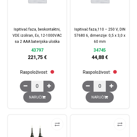
Ispitivač faza, beskontaktni,
Ispitivač faza,110 – 250 V, DIN
VDE izoliran, Ex, 12-1000VAC
57680 6, dimenzije: 0,5 x 3,0 x
sa 2 AAA baterijska uloška
60 mm
43797
34745
221,75
€
44,88
€
Raspoloživost:
Raspoloživost:
Ispitivač faza, beskontaktni, VDE izoliran, Ex, 12-1000V
Ispitivač faza,110 - 25
NARUČI
NARUČI