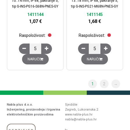
10..14 mm, IP 68, pakiranje 5,
13..18 mm, IP 68, pakiranje 5,
tip G-INS-PG16-S68N-PNES-GY
tip G-INS-PG21-M68N-PNES-GY
1411144
1411145
1,07
€
1,68
€
Raspoloživost:
Raspoloživost:
Uvodnica kabelska polyamid, PG16, promjer vanjskog ka
Uvodnica kabelska pol
NARUČI
NARUČI
1
2
→
Nabla plus d.o.o.
Sjedište
Inženjering, proizvodnja i trgovina
Zagreb, Lukoranska 2
elektrotehničkim proizvodima
www.nabla-plus.hr
nabla@nabla-plus.hr