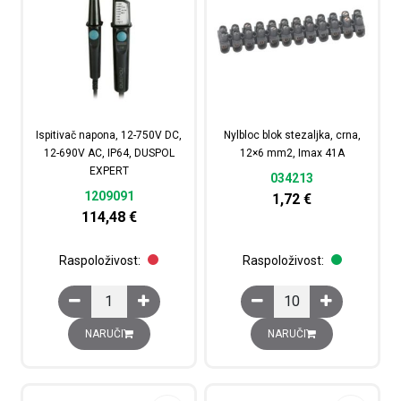
Ispitivač napona, 12-750V DC,
Nylbloc blok stezaljka, crna,
12-690V AC, IP64, DUSPOL
12×6 mm2, Imax 41A
EXPERT
034213
1209091
1,72
€
114,48
€
Raspoloživost:
Raspoloživost:
Ispitivač napona, 12-750V DC, 12-690V AC, IP64, DUSP
Nylbloc blok stezaljka
NARUČI
NARUČI