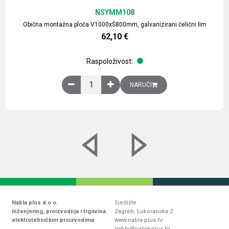
NSYMM108
Obična montažna ploča V1000xŠ800mm, galvanizirani čelični lim
62,10
€
Raspoloživost:
Obična montažna ploča V1000xŠ800mm, galvaniz
NARUČI
Nabla plus d.o.o.
Sjedište
Inženjering, proizvodnja i trgovina
Zagreb, Lukoranska 2
elektrotehničkim proizvodima
www.nabla-plus.hr
nabla@nabla-plus.hr