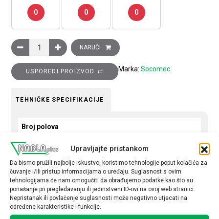
0
0
0
Teretna sklopka, SIRCO M, 4P, 250A količina
NARUČI
Marka:
Socomec
USPOREDI PROIZVOD
TEHNIČKE SPECIFIKACIJE
Broj polova
4P
Upravljajte pristankom
Nazivna struja
Da bismo pružili najbolje iskustvo, koristimo tehnologije poput kolačića za
čuvanje i/ili pristup informacijama o uređaju. Suglasnost s ovim
250 A
tehnologijama će nam omogućiti da obrađujemo podatke kao što su
ponašanje pri pregledavanju ili jedinstveni ID-ovi na ovoj web stranici.
Nepristanak ili povlačenje suglasnosti može negativno utjecati na
određene karakteristike i funkcije.