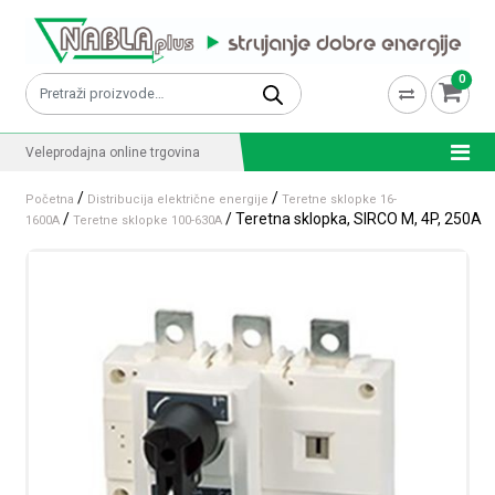
Skip to content
0
Pretraži:
Veleprodajna online trgovina
/
/
Početna
Distribucija električne energije
Teretne sklopke 16-
/
/ Teretna sklopka, SIRCO M, 4P, 250A
1600A
Teretne sklopke 100-630A