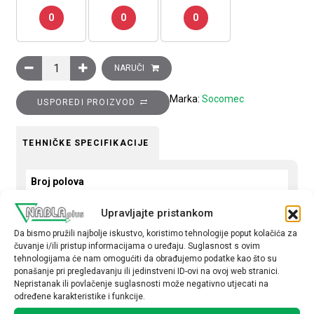
0
0
0
Teretna sklopka, SIRCO M, 4P, 160A količina
NARUČI
Marka:
Socomec
USPOREDI PROIZVOD
TEHNIČKE SPECIFIKACIJE
Broj polova
4P
Upravljajte pristankom
Nazivna struja
Da bismo pružili najbolje iskustvo, koristimo tehnologije poput kolačića za
čuvanje i/ili pristup informacijama o uređaju. Suglasnost s ovim
160 A
tehnologijama će nam omogućiti da obrađujemo podatke kao što su
ponašanje pri pregledavanju ili jedinstveni ID-ovi na ovoj web stranici.
Nepristanak ili povlačenje suglasnosti može negativno utjecati na
određene karakteristike i funkcije.