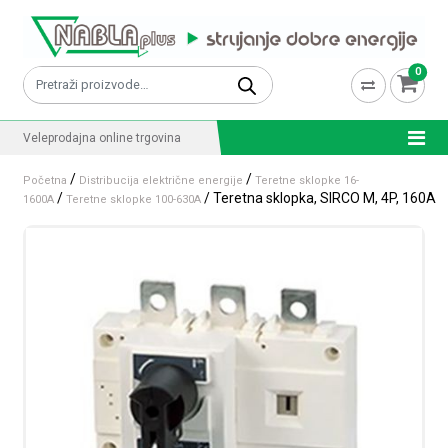
Skip to content
0
Pretraži:
Veleprodajna online trgovina
/
/
Početna
Distribucija električne energije
Teretne sklopke 16-
/
/ Teretna sklopka, SIRCO M, 4P, 160A
1600A
Teretne sklopke 100-630A