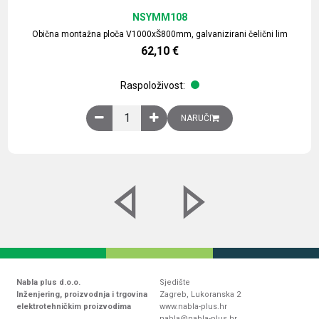
NSYMM108
Obična montažna ploča V1000xŠ800mm, galvanizirani čelični lim
62,10
€
Raspoloživost:
Obična montažna ploča V1000xŠ800mm, galvaniz
NARUČI
Nabla plus d.o.o.
Sjedište
Inženjering, proizvodnja i trgovina
Zagreb, Lukoranska 2
elektrotehničkim proizvodima
www.nabla-plus.hr
nabla@nabla-plus.hr