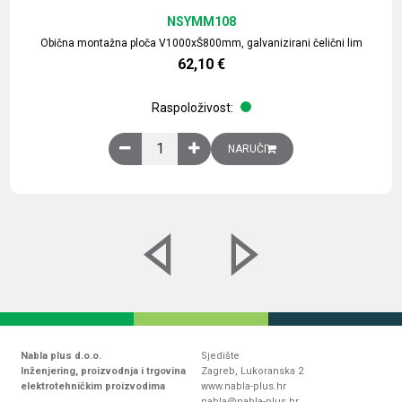
NSYMM108
Obična montažna ploča V1000xŠ800mm, galvanizirani čelični lim
62,10
€
Raspoloživost:
Obična montažna ploča V1000xŠ800mm, galvaniz
NARUČI
Nabla plus d.o.o.
Sjedište
Inženjering, proizvodnja i trgovina
Zagreb, Lukoranska 2
elektrotehničkim proizvodima
www.nabla-plus.hr
nabla@nabla-plus.hr