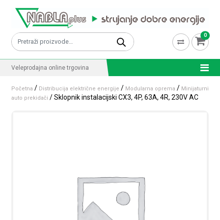
Skip to content
0
Pretraži:
Veleprodajna online trgovina
/
/
/
Početna
Distribucija električne energije
Modularna oprema
Minijaturni
/ Sklopnik instalacijski CX3, 4P, 63A, 4R, 230V AC
auto prekidači