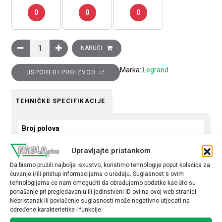
0
0
0
Sklopnik instalacijski CX3, 4P, 63A, 4R, 230V AC količina
NARUČI
Marka:
Legrand
USPOREDI PROIZVOD
TEHNIČKE SPECIFIKACIJE
Broj polova
4P
Upravljajte pristankom
Nazivna struja
Da bismo pružili najbolje iskustvo, koristimo tehnologije poput kolačića za
čuvanje i/ili pristup informacijama o uređaju. Suglasnost s ovim
63A
tehnologijama će nam omogućiti da obrađujemo podatke kao što su
ponašanje pri pregledavanju ili jedinstveni ID-ovi na ovoj web stranici.
Nepristanak ili povlačenje suglasnosti može negativno utjecati na
određene karakteristike i funkcije.