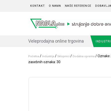
Skip to content
KONTAKT
O NAMA
NAŠE REFERENCE
DOBAVLJA
Veleprodajna online trgovina
INDUSTR
/
/
/
/ Oznake z
Početna
Industrija
Sklopnici
Dodatna oprema
zasebnih oznaka: 30