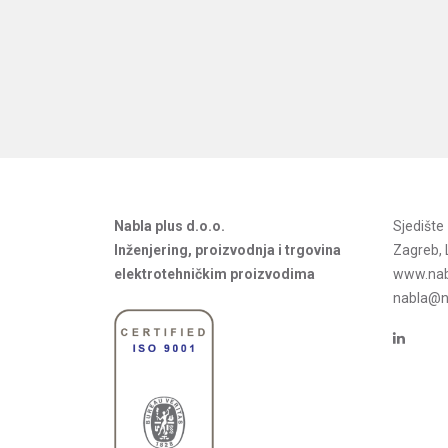
Nabla plus d.o.o.
Sjedišt
Inženjering, proizvodnja i trgovina
Zagreb, 
elektrotehničkim proizvodima
www.nab
nabla@na