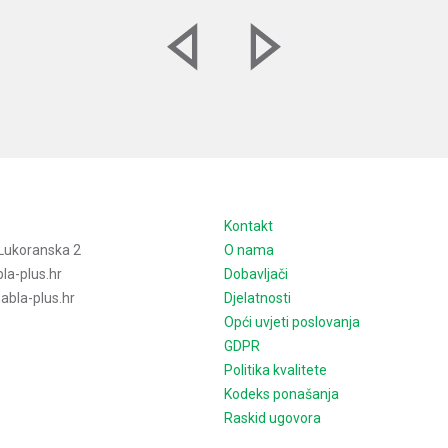
e
Kontakt
Lukoranska 2
O nama
la-plus.hr
Dobavljači
bla-plus.hr
Djelatnosti
Opći uvjeti poslovanja
GDPR
Politika kvalitete
Kodeks ponašanja
Raskid ugovora