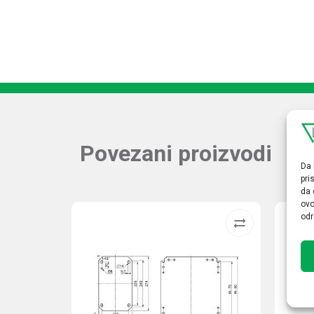
Povezani proizvodi
Da 
pri
da 
ovo
odr