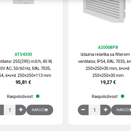
A2000BPB
ATV4300
Izlazna rešetka sa filterom
tilator 255(290) m3/h, 40 W,
ventilator, IP54, RAL 7035, š×
0V AC, 50/60 Hz, RAL 7035,
250×250×30 mm, š×v×d:
54, š×v×d: 250×250×113 mm
250×250×30 mm
95,81
€
19,27
€
Raspoloživost:
Raspoloživost:
izirani čelični lim količina
Ventilator 255(290) m3/h, 40 W, 230V AC, 50/60 Hz, RAL 7035, IP54,
Izlazna rešetka sa fil
NARUČI
NARUČI