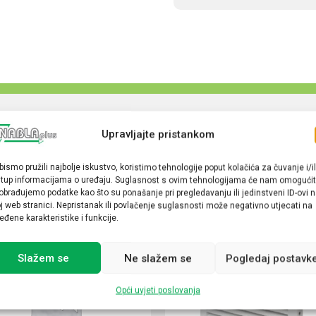
Upravljajte pristankom
bismo pružili najbolje iskustvo, koristimo tehnologije poput kolačića za čuvanje i/il
stup informacijama o uređaju. Suglasnost s ovim tehnologijama će nam omogućit
obrađujemo podatke kao što su ponašanje pri pregledavanju ili jedinstveni ID-ovi 
j web stranici. Nepristanak ili povlačenje suglasnosti može negativno utjecati na
eđene karakteristike i funkcije.
Slažem se
Ne slažem se
Pogledaj postavk
Opći uvjeti poslovanja