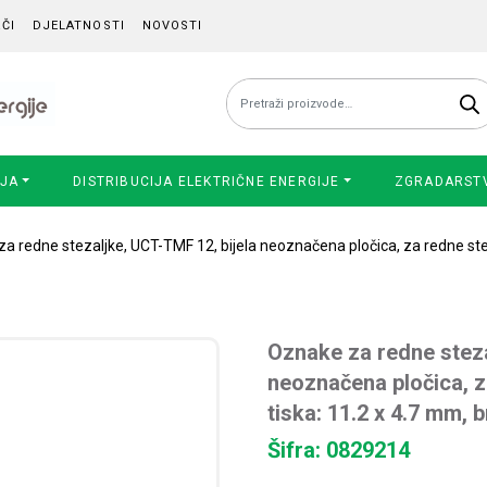
ČI
DJELATNOSTI
NOVOSTI
Pretraži:
IJA
DISTRIBUCIJA ELEKTRIČNE ENERGIJE
ZGRADARST
a redne stezaljke, UCT-TMF 12, bijela neoznačena pločica, za redne steza
Oznake za redne steza
neoznačena pločica, z
tiska: 11.2 x 4.7 mm, 
Šifra: 0829214