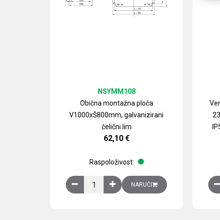
NSYMM108
Obična montažna ploča
Ven
V1000xŠ800mm, galvanizirani
23
čelični lim
IP
62,10
€
Raspoloživost:
Obična montažna ploča V1000xŠ800mm, galvan
NARUČI