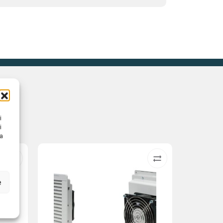
i
i
na
e