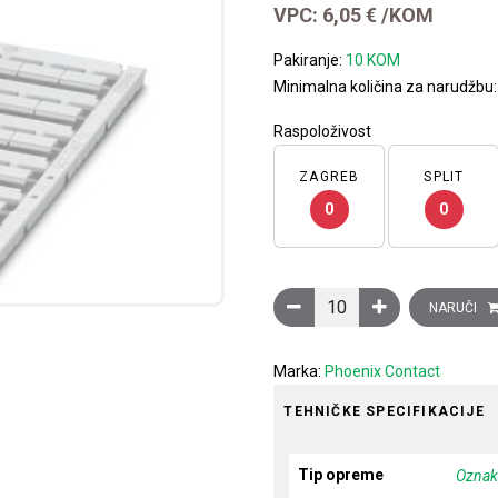
VPC:
6,05
€
/KOM
Pakiranje:
10 KOM
Minimalna količina za narudžbu
Raspoloživost
ZAGREB
SPLIT
0
0
Oznake za redne stezaljke,
NARUČI
Marka:
Phoenix Contact
TEHNIČKE SPECIFIKACIJE
Tip opreme
Oznaka