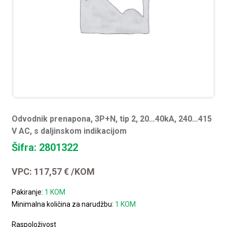
Odvodnik prenapona, 3P+N, tip 2, 20…40kA, 240…415
V AC, s daljinskom indikacijom
Šifra: 2801322
VPC:
117,57
€
/KOM
Pakiranje:
1 KOM
Minimalna količina za narudžbu:
1 KOM
Raspoloživost