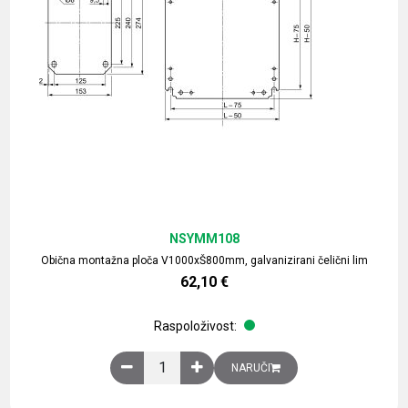
NSYMM108
Obična montažna ploča V1000xŠ800mm, galvanizirani čelični lim
62,10
€
Raspoloživost:
Obična montažna ploča V1000xŠ800mm, galvaniz
NARUČI