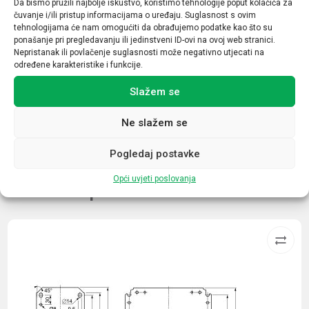
Da bismo pružili najbolje iskustvo, koristimo tehnologije poput kolačića za
20/40
čuvanje i/ili pristup informacijama o uređaju. Suglasnost s ovim
tehnologijama će nam omogućiti da obrađujemo podatke kao što su
Tip
ponašanje pri pregledavanju ili jedinstveni ID-ovi na ovoj web stranici.
Nepristanak ili povlačenje suglasnosti može negativno utjecati na
2
određene karakteristike i funkcije.
Daljinska indikacija
Slažem se
DA
Ne slažem se
Pogledaj postavke
Opći uvjeti poslovanja
Povezani proizvodi