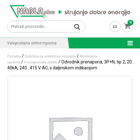
Skip to content
0
Pretraži:
Veleprodajna online trgovina
/
/
Početna
Distribucija električne energije
Modularna
/
/ Odvodnik prenapona, 3P+N, tip 2, 20…
oprema
Prenaponska zaštita
40kA, 240…415 V AC, s daljinskom indikacijom