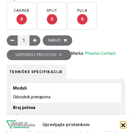
ZAGREB
SPLIT
PULA
0
0
0
Odvodnik prenapona, 3P+N, tip 2, 20…40kA, 240...415 V AC, s d
NARUČI
Marka:
Phoenix Contact
USPOREDI PROIZVOD
TEHNIČKE SPECIFIKACIJE
Moduli
Odvodnik prenapona
Broj polova
4P
Upravljajte pristankom
Prekidna moć - kA