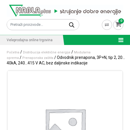
Skip to content
0
Pretraži:
Veleprodajna online trgovina
/
/
Početna
Distribucija električne energije
Modularna
/
/ Odvodnik prenapona, 3P+N, tip 2, 20…
oprema
Prenaponska zaštita
40kA, 240…415 V AC, bez daljinske indikacije