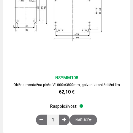
NSYMM108
Obična montažna ploča V1000xŠ800mm, galvanizirani čelični lim
62,10
€
Raspoloživost:
Obična montažna ploča V1000xŠ800mm, galvaniz
NARUČI