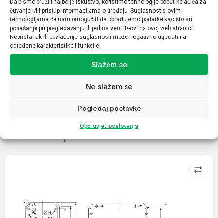
Da bismo pružili najbolje iskustvo, koristimo tehnologije poput kolačića za
25/40
čuvanje i/ili pristup informacijama o uređaju. Suglasnost s ovim
tehnologijama će nam omogućiti da obrađujemo podatke kao što su
Tip
ponašanje pri pregledavanju ili jedinstveni ID-ovi na ovoj web stranici.
Nepristanak ili povlačenje suglasnosti može negativno utjecati na
2
određene karakteristike i funkcije.
Daljinska indikacija
Slažem se
NE
Ne slažem se
Pogledaj postavke
Opći uvjeti poslovanja
Povezani proizvodi