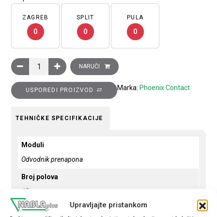
ZAGREB
SPLIT
PULA
0
0
0
Odvodnik prenapona, 3P+N, tip 2, 20…40kA, 240...415 V AC, bez 
NARUČI
Marka:
Phoenix Contact
USPOREDI PROIZVOD
TEHNIČKE SPECIFIKACIJE
Moduli
Odvodnik prenapona
Broj polova
4P
Upravljajte pristankom
Prekidna moć - kA