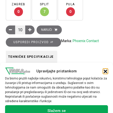
ZAGREB
SPLIT
PULA
0
7
0
Kratkospojnik, 3-polni, razmak: 8 mm, srebrni, FBI 3- 8 količina
NARUČI
Marka:
Phoenix Contact
USPOREDI PROIZVOD
TEHNIČKE SPECIFIKACIJE
Tip opreme
Upravljajte pristankom
Kratkospojnik
Da bismo pružili najbolje iskustvo, koristimo tehnologije poput kolačića za
čuvanje i/ili pristup informacijama o uređaju. Suglasnost s ovim
tehnologijama će nam omogućiti da obrađujemo podatke kao što su
ponašanje pri pregledavanju ili jedinstveni ID-ovi na ovoj web stranici.
Nepristanak ili povlačenje suglasnosti može negativno utjecati na
određene karakteristike i funkcije.
Povezani proizvodi
Slažem se