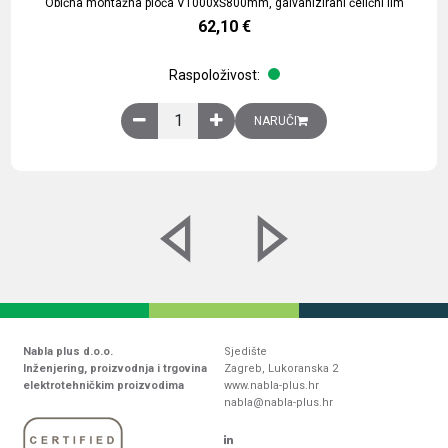
Obična montažna ploča V1000xŠ800mm, galvanizirani čelični lim
62,10
€
Raspoloživost:
Obična montažna ploča V1000xŠ800mm, galvaniz
NARUČI
Nabla plus d.o.o.
Sjedište
Inženjering, proizvodnja i trgovina
Zagreb, Lukoranska 2
elektrotehničkim proizvodima
www.nabla-plus.hr
nabla@nabla-plus.hr