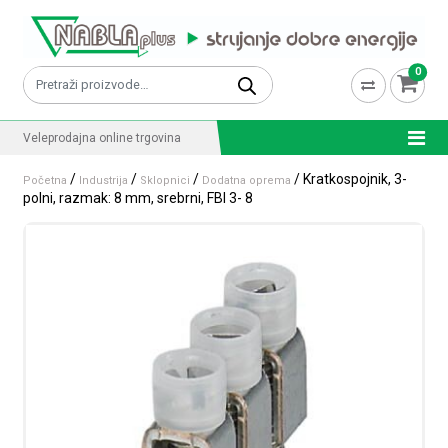
Skip to content
0
Pretraži:
Veleprodajna online trgovina
/
/
/
/ Kratkospojnik, 3-
Početna
Industrija
Sklopnici
Dodatna oprema
polni, razmak: 8 mm, srebrni, FBI 3- 8