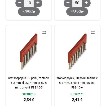
Kratkospojnik, 10-polni, razmak: 11.1 mm, sivi, EB 10- O
Kratkospojnik, 10-polni
NARUČI
NARUČI
Kratkospojnik, 10-polni, razmak:
Kratkospojnik, 10-polni, razmak:
5.2 mm, d: 22.7 mm, š: 50.6
6.2 mm, š: 60.3 mm, crveni,
mm, crveni, FBS 10-5
FBS 10-6
3030213
3030271
2,34
€
2,41
€