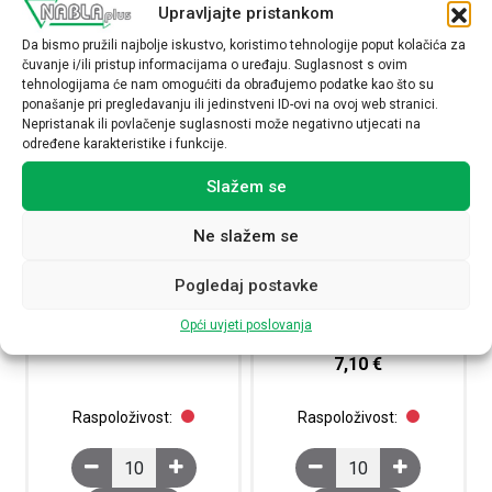
Upravljajte pristankom
Da bismo pružili najbolje iskustvo, koristimo tehnologije poput kolačića za
čuvanje i/ili pristup informacijama o uređaju. Suglasnost s ovim
tehnologijama će nam omogućiti da obrađujemo podatke kao što su
ponašanje pri pregledavanju ili jedinstveni ID-ovi na ovoj web stranici.
Nepristanak ili povlačenje suglasnosti može negativno utjecati na
određene karakteristike i funkcije.
Slažem se
Ne slažem se
Kratkojspojnik, 3-polni, razmak:
Kratkospojnik izolacijski, 10-
Pogledaj postavke
36 mm, sivi, EB 3-36/UKH
polni, razmak: 8.2 mm, srebrni,
SCBI 10-8,15 ISO
0201414
Opći uvjeti poslovanja
3000417
31,70
€
7,10
€
Raspoloživost:
Raspoloživost:
Kratkojspojnik, 3-polni, razmak: 36 mm, sivi, EB 3-36/UK
Kratkospojnik izolacijs