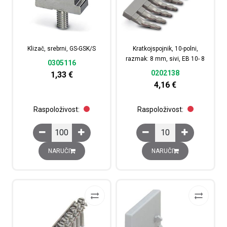
Klizač, srebrni, GS-GSK/S
Kratkojspojnik, 10-polni,
razmak: 8 mm, sivi, EB 10- 8
0305116
0202138
1,33
€
4,16
€
Raspoloživost:
Raspoloživost:
Klizač, srebrni, GS-GSK/S količina
Kratkojspojnik, 10-poln
NARUČI
NARUČI