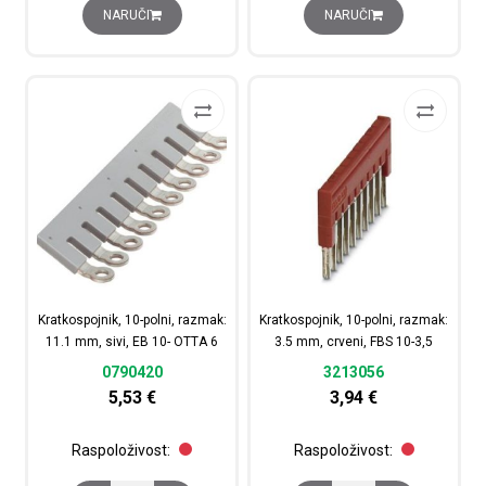
NARUČI
NARUČI
Kratkospojnik, 10-polni, razmak:
Kratkospojnik, 10-polni, razmak:
11.1 mm, sivi, EB 10- OTTA 6
3.5 mm, crveni, FBS 10-3,5
0790420
3213056
5,53
€
3,94
€
Raspoloživost:
Raspoloživost: