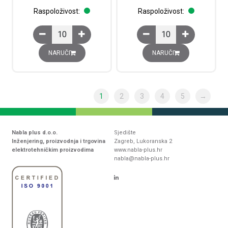
Raspoloživost:
Raspoloživost:
Kratkospojnik, 10-polni, razmak: 5.2 mm, d: 22.7 mm, š:
Kratkospojnik, 10-polni
NARUČI
NARUČI
1
2
3
4
5
→
Nabla plus d.o.o.
Sjedište
Inženjering, proizvodnja i trgovina
Zagreb, Lukoranska 2
elektrotehničkim proizvodima
www.nabla-plus.hr
nabla@nabla-plus.hr