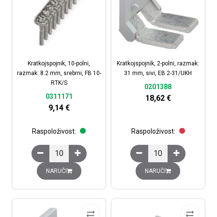
Kratkojspojnik, 10-polni,
Kratkojspojnik, 2-polni, razmak:
razmak: 8.2 mm, srebrni, FB 10-
31 mm, sivi, EB 2-31/UKH
RTK/S
0201388
0311171
18,62
€
9,14
€
Raspoloživost:
Raspoloživost:
Kratkojspojnik, 10-polni, razmak: 8.2 mm, srebrni, FB 10
Kratkojspojnik, 2-polni
NARUČI
NARUČI