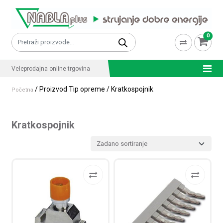
Skip to content
0
Pretraži:
Veleprodajna online trgovina
/ Proizvod Tip opreme / Kratkospojnik
Početna
Kratkospojnik