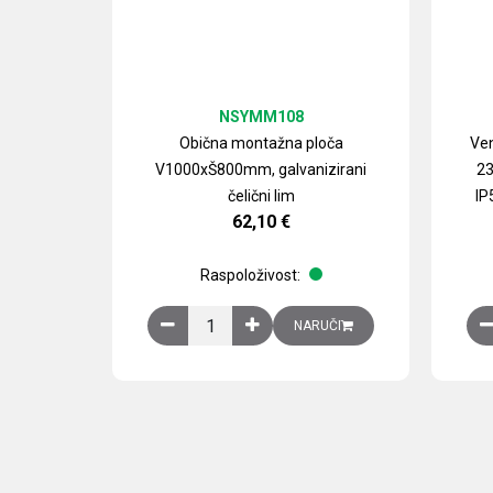
NSYMM108
Obična montažna ploča
Ven
V1000xŠ800mm, galvanizirani
23
čelični lim
IP
62,10
€
Raspoloživost:
Obična montažna ploča V1000xŠ800mm, galvan
NARUČI