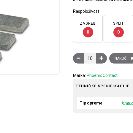
Raspoloživost
ZAGREB
SPLIT
0
0
Kratkospojnik, 3-polni, ra
NARUČI
Marka:
Phoenix Contact
TEHNIČKE SPECIFIKACIJE
Tip opreme
Kratk