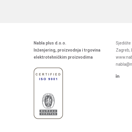
Nabla plus d.o.o.
Sjedišt
Inženjering, proizvodnja i trgovina
Zagreb, 
elektrotehničkim proizvodima
www.nab
nabla@na