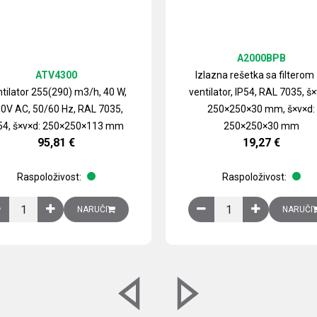
A2000BPB
ATV4300
Izlazna rešetka sa filterom
tilator 255(290) m3/h, 40 W,
ventilator, IP54, RAL 7035, š×
0V AC, 50/60 Hz, RAL 7035,
250×250×30 mm, š×v×d:
54, š×v×d: 250×250×113 mm
250×250×30 mm
95,81
€
19,27
€
Raspoloživost:
Raspoloživost:
izirani čelični lim količina
Ventilator 255(290) m3/h, 40 W, 230V AC, 50/60 Hz, RAL 7035, IP54,
Izlazna rešetka sa fil
NARUČI
NARUČI