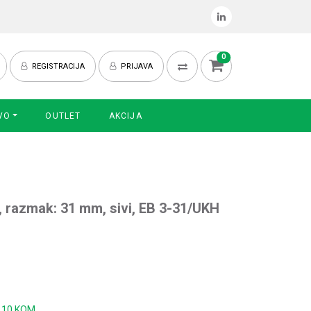
0
REGISTRACIJA
PRIJAVA
VO
OUTLET
AKCIJA
i, razmak: 31 mm, sivi, EB 3-31/UKH
:
10 KOM