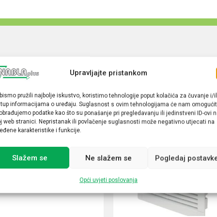
Upravljajte pristankom
bismo pružili najbolje iskustvo, koristimo tehnologije poput kolačića za čuvanje i/il
stup informacijama o uređaju. Suglasnost s ovim tehnologijama će nam omogućit
obrađujemo podatke kao što su ponašanje pri pregledavanju ili jedinstveni ID-ovi 
j web stranici. Nepristanak ili povlačenje suglasnosti može negativno utjecati na
eđene karakteristike i funkcije.
Slažem se
Ne slažem se
Pogledaj postavk
Opći uvjeti poslovanja