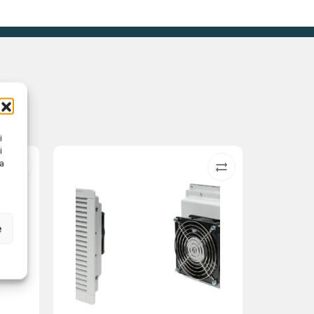
i
i
na
e