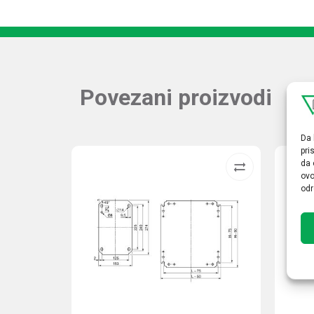
Povezani proizvodi
Da 
pri
da 
ovo
odr