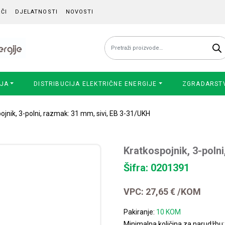
ČI
DJELATNOSTI
NOVOSTI
Pretraži:
IJA
DISTRIBUCIJA ELEKTRIČNE ENERGIJE
ZGRADARST
ojnik, 3-polni, razmak: 31 mm, sivi, EB 3-31/UKH
Kratkospojnik, 3-poln
Šifra: 0201391
VPC:
27,65
€
/KOM
Pakiranje:
10 KOM
Minimalna količina za narudžbu