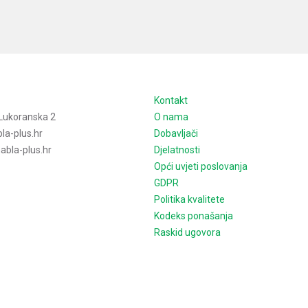
e
Kontakt
Lukoranska 2
O nama
la-plus.hr
Dobavljači
bla-plus.hr
Djelatnosti
Opći uvjeti poslovanja
GDPR
Politika kvalitete
Kodeks ponašanja
Raskid ugovora