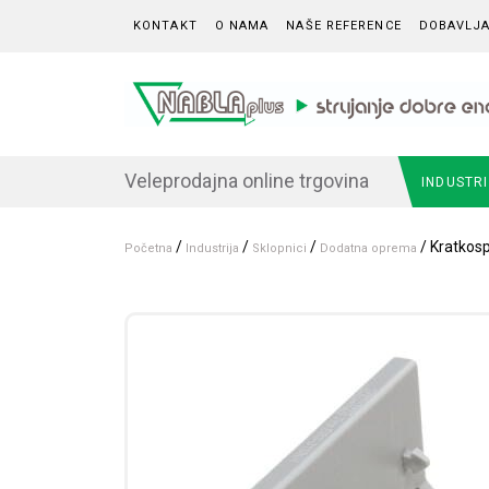
Skip to content
KONTAKT
O NAMA
NAŠE REFERENCE
DOBAVLJA
Veleprodajna online trgovina
INDUSTR
/
/
/
/ Kratkosp
Početna
Industrija
Sklopnici
Dodatna oprema