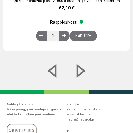
Obična montažna ploča V1000xŠ800mm, galvanizirani čelični lim
62,10
€
Raspoloživost:
Obična montažna ploča V1000xŠ800mm, galvaniz
NARUČI
Nabla plus d.o.o.
Sjedište
Inženjering, proizvodnja i trgovina
Zagreb, Lukoranska 2
elektrotehničkim proizvodima
www.nabla-plus.hr
nabla@nabla-plus.hr