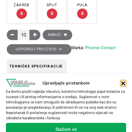
ZAGREB
SPLIT
PULA
0
0
0
Kratkospojnik, 10-polni, razmak: 8.2 mm, srebrni, FB 10- URTK
NARUČI
Marka:
Phoenix Contact
USPOREDI PROIZVOD
TEHNIČKE SPECIFIKACIJE
Tip opreme
Upravljajte pristankom
Kratkospojnik
Da bismo pružili najbolje iskustvo, koristimo tehnologije poput kolačića za
čuvanje i/ili pristup informacijama o uređaju. Suglasnost s ovim
tehnologijama će nam omogućiti da obrađujemo podatke kao što su
ponašanje pri pregledavanju ili jedinstveni ID-ovi na ovoj web stranici.
Nepristanak ili povlačenje suglasnosti može negativno utjecati na
određene karakteristike i funkcije.
Povezani proizvodi
Slažem se