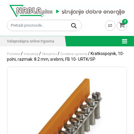
Skip to content
0
Pretraži:
Veleprodajna online trgovina
/
/
/
/ Kratkospojnik, 10-
Početna
Industrija
Sklopnici
Dodatna oprema
polni, razmak: 8.2 mm, srebrni, FB 10- URTK/SP