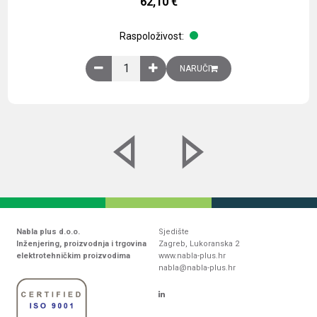
62,10
€
Raspoloživost:
Obična montažna ploča V1000xŠ800mm, galvaniz
NARUČI
Nabla plus d.o.o.
Sjedište
Inženjering, proizvodnja i trgovina
Zagreb, Lukoranska 2
elektrotehničkim proizvodima
www.nabla-plus.hr
nabla@nabla-plus.hr