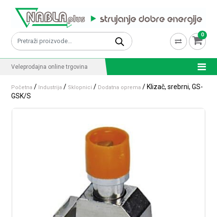
Skip to content
0
Pretraži:
Veleprodajna online trgovina
/
/
/
/ Klizač, srebrni, GS-
Početna
Industrija
Sklopnici
Dodatna oprema
GSK/S