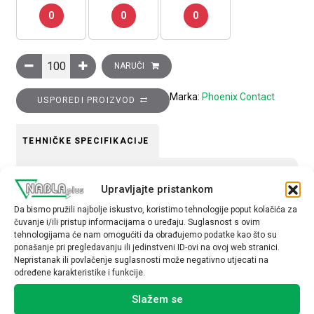
0
0
0
Klizač, srebrni, GS-GSK/S količina
NARUČI
Marka:
Phoenix Contact
USPOREDI PROIZVOD
TEHNIČKE SPECIFIKACIJE
Tip opreme
Upravljajte pristankom
Kratkospojnik
Da bismo pružili najbolje iskustvo, koristimo tehnologije poput kolačića za
čuvanje i/ili pristup informacijama o uređaju. Suglasnost s ovim
tehnologijama će nam omogućiti da obrađujemo podatke kao što su
ponašanje pri pregledavanju ili jedinstveni ID-ovi na ovoj web stranici.
Nepristanak ili povlačenje suglasnosti može negativno utjecati na
određene karakteristike i funkcije.
Povezani proizvodi
Slažem se