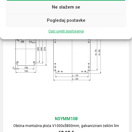
Ne slažem se
Pogledaj postavke
Opći uvjeti poslovanja
NSYMM108
Obična montažna ploča V1000xŠ800mm, galvanizirani čelični lim