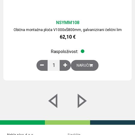
NSYMM108
Obična montažna ploča V1000xŠ800mm, galvanizirani čelični lim
62,10
€
Raspoloživost:
Obična montažna ploča V1000xŠ800mm, galvaniz
NARUČI
Nabla plus d.o.o.
Sjedište