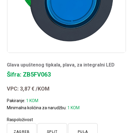
Glava upuštenog tipkala, plava, za integralni LED
Šifra: ZB5FV063
VPC:
3,87
€
/KOM
Pakiranje:
1 KOM
Minimalna količina za narudžbu:
1 KOM
Raspoloživost
ZAGREB
SPLIT
PULA