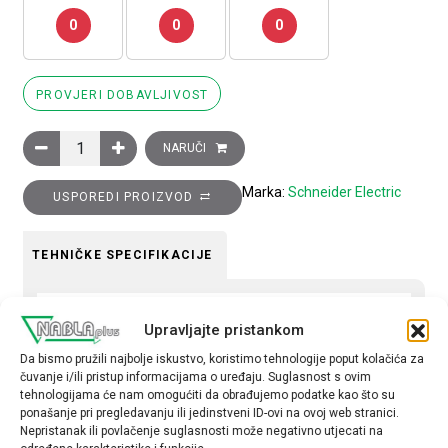
0
0
0
PROVJERI DOBAVLJIVOST
Glava upuštenog tipkala, plava, za integralni LED količina
NARUČI
Marka:
Schneider Electric
USPOREDI PROIZVOD
TEHNIČKE SPECIFIKACIJE
Boja
Upravljajte pristankom
plava
Da bismo pružili najbolje iskustvo, koristimo tehnologije poput kolačića za
Tip opreme
čuvanje i/ili pristup informacijama o uređaju. Suglasnost s ovim
tehnologijama će nam omogućiti da obrađujemo podatke kao što su
glava tipkala
ponašanje pri pregledavanju ili jedinstveni ID-ovi na ovoj web stranici.
Nepristanak ili povlačenje suglasnosti može negativno utjecati na