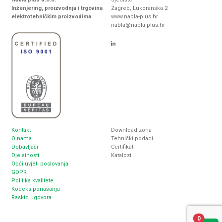
Inženjering, proizvodnja i trgovina
Zagreb, Lukoranska 2
elektrotehničkim proizvodima
www.nabla-plus.hr
nabla@nabla-plus.hr
Kontakt
Download zona
O nama
Tehnički podaci
Dobavljači
Certifikati
Djelatnosti
Katalozi
Opći uvjeti poslovanja
GDPR
Politika kvalitete
Kodeks ponašanja
Raskid ugovora
0