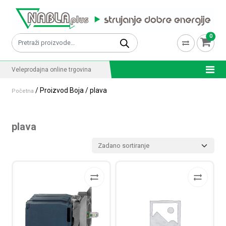
Skip to content
0
Pretraži:
Veleprodajna online trgovina
/ Proizvod Boja / plava
Početna
plava