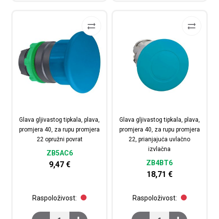
Glava gljivastog tipkala, plava,
Glava gljivastog tipkala, plava,
promjera 40, za rupu promjera
promjera 40, za rupu promjera
22 opružni povrat
22, prianjajuća uvlačno
izvlačna
ZB5AC6
ZB4BT6
9,47
€
18,71
€
Raspoloživost:
Raspoloživost:
Glava gljivastog tipkala, plava, promjera 40, za rupu pr
Glava gljivastog tipkal