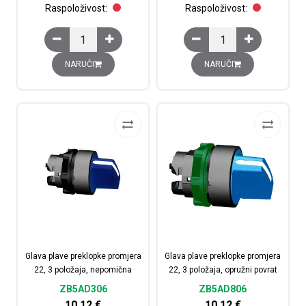
Raspoloživost:
Raspoloživost:
Glava gljivastog tipkala, plava, promjera 60, za rupu pro
Glava plave preklopke 
NARUČI
NARUČI
Glava plave preklopke promjera
Glava plave preklopke promjera
22, 3 položaja, nepomična
22, 3 položaja, opružni povrat
ZB5AD306
ZB5AD806
10,12
€
10,12
€