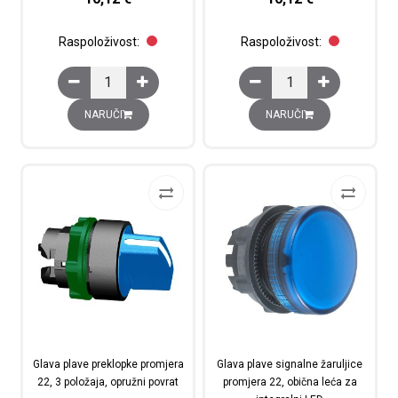
Raspoloživost:
Raspoloživost:
Glava plave preklopke promjera 22, 3 položaja, nepomič
Glava plave preklopke p
NARUČI
NARUČI
Glava plave preklopke promjera
Glava plave signalne žaruljice
22, 3 položaja, opružni povrat
promjera 22, obična leća za