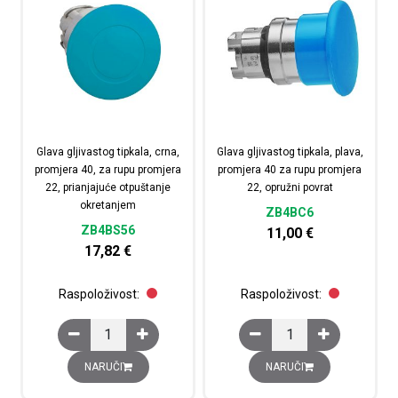
Glava gljivastog tipkala, crna,
Glava gljivastog tipkala, plava,
promjera 40, za rupu promjera
promjera 40 za rupu promjera
22, prianjajuće otpuštanje
22, opružni povrat
okretanjem
ZB4BC6
ZB4BS56
11,00
€
17,82
€
Raspoloživost:
Raspoloživost:
Glava gljivastog tipkala, crna, promjera 40, za rupu pro
Glava gljivastog tipkal
NARUČI
NARUČI