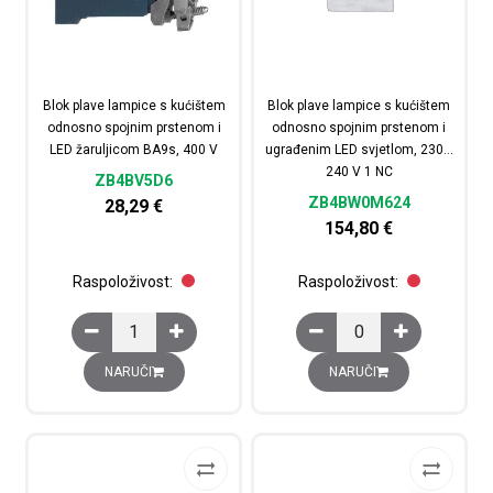
Blok plave lampice s kućištem
Blok plave lampice s kućištem
odnosno spojnim prstenom i
odnosno spojnim prstenom i
LED žaruljicom BA9s, 400 V
ugrađenim LED svjetlom, 230…
240 V 1 NC
ZB4BV5D6
ZB4BW0M624
28,29
€
154,80
€
Raspoloživost:
Raspoloživost:
Blok plave lampice s kućištem odnosno spojnim prsteno
Blok plave lampice s k
NARUČI
NARUČI