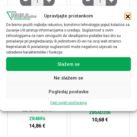
NARUČI
NARUČI
Upravljajte pristankom
Da bismo pružili najbolje iskustvo, koristimo tehnologije poput kolačića za
čuvanje i/ili pristup informacijama o uređaju. Suglasnost s ovim
tehnologijama će nam omogućiti da obrađujemo podatke kao što su
ponašanje pri pregledavanju ili jedinstveni ID-ovi na ovoj web stranici.
Nepristanak ili povlačenje suglasnosti može negativno utjecati na
određene karakteristike i funkcije.
Slažem se
Ne slažem se
Pogledaj postavke
Glava gljivastog tipkala, plava,
Glava plave preklopke promjera
Opći uvjeti poslovanja
promjera 60, za rupu promjera
22, 2 položaja, nepomična
22, opružni povrat
ZB5AD206
ZB4BR6
10,68
€
14,86
€