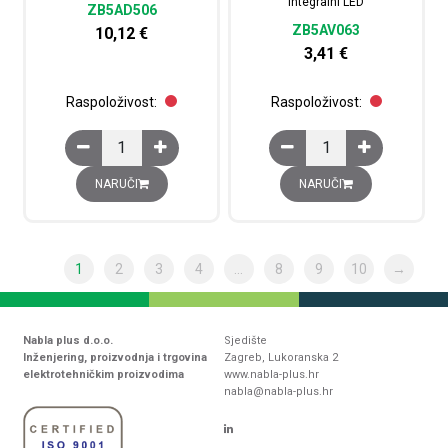
integralni LED
ZB5AD506
ZB5AV063
10,12
€
3,41
€
Raspoloživost:
Raspoloživost:
Glava plave preklopke promjera 22, 3 položaja, opružni p
Glava plave signalne ža
NARUČI
NARUČI
1
2
3
4
…
8
9
10
→
Nabla plus d.o.o.
Sjedište
Inženjering, proizvodnja i trgovina
Zagreb, Lukoranska 2
elektrotehničkim proizvodima
www.nabla-plus.hr
nabla@nabla-plus.hr