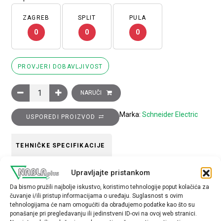
ZAGREB
SPLIT
PULA
0
0
0
PROVJERI DOBAVLJIVOST
Glava plavog istaknutog svjetlećeg tipkala promjera 22, potisn
NARUČI
Marka:
Schneider Electric
USPOREDI PROIZVOD
TEHNIČKE SPECIFIKACIJE
Upravljajte pristankom
Boja
Da bismo pružili najbolje iskustvo, koristimo tehnologije poput kolačića za
plava
čuvanje i/ili pristup informacijama o uređaju. Suglasnost s ovim
tehnologijama će nam omogućiti da obrađujemo podatke kao što su
Tip opreme
ponašanje pri pregledavanju ili jedinstveni ID-ovi na ovoj web stranici.
glava tipkala