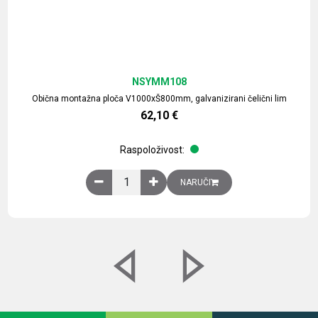
NSYMM108
Obična montažna ploča V1000xŠ800mm, galvanizirani čelični lim
62,10
€
Raspoloživost:
Obična montažna ploča V1000xŠ800mm, galvaniz
NARUČI