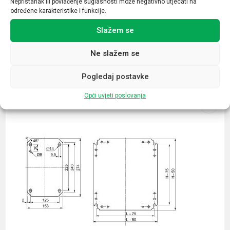
Nepristanak ili povlačenje suglasnosti može negativno utjecati na
određene karakteristike i funkcije.
Slažem se
Ne slažem se
Povezani proizvodi
Pogledaj postavke
Opći uvjeti poslovanja