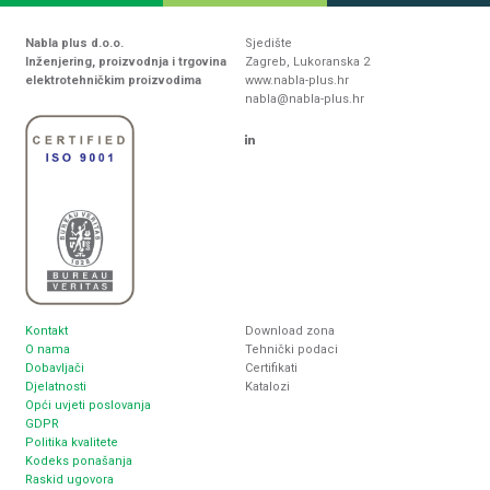
Nabla plus d.o.o.
Sjedište
Inženjering, proizvodnja i trgovina
Zagreb, Lukoranska 2
elektrotehničkim proizvodima
www.nabla-plus.hr
nabla@nabla-plus.hr
Kontakt
Download zona
O nama
Tehnički podaci
Dobavljači
Certifikati
Djelatnosti
Katalozi
Opći uvjeti poslovanja
GDPR
Politika kvalitete
Kodeks ponašanja
Raskid ugovora