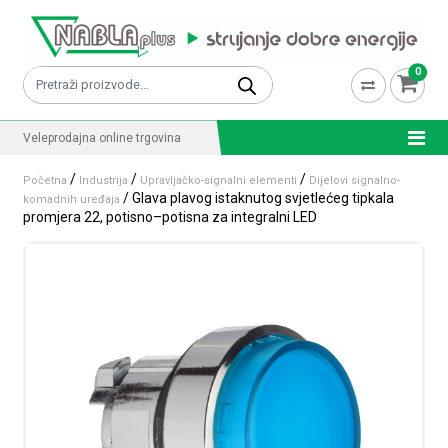
Skip to content
0
Pretraži:
Veleprodajna online trgovina
/
/
/
Početna
Industrija
Upravljačko-signalni elementi
Dijelovi signalno-
/ Glava plavog istaknutog svjetlećeg tipkala
komadnih uređaja
promjera 22, potisno–potisna za integralni LED