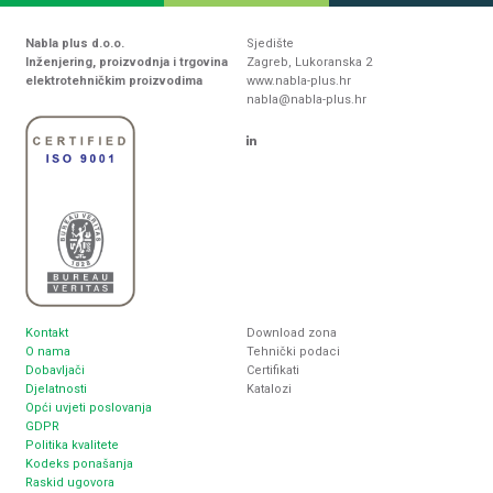
Nabla plus d.o.o.
Sjedište
Inženjering, proizvodnja i trgovina
Zagreb, Lukoranska 2
elektrotehničkim proizvodima
www.nabla-plus.hr
nabla@nabla-plus.hr
Kontakt
Download zona
O nama
Tehnički podaci
Dobavljači
Certifikati
Djelatnosti
Katalozi
Opći uvjeti poslovanja
GDPR
Politika kvalitete
Kodeks ponašanja
Raskid ugovora