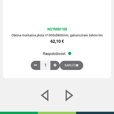
NSYMM108
Obična montažna ploča V1000xŠ800mm, galvanizirani čelični lim
62,10
€
Raspoloživost:
Obična montažna ploča V1000xŠ800mm, galvaniz
NARUČI