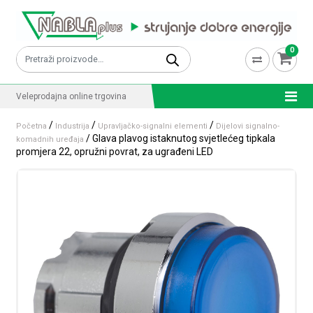
Skip to content
0
Pretraži:
Veleprodajna online trgovina
/
/
/
Početna
Industrija
Upravljačko-signalni elementi
Dijelovi signalno-
/ Glava plavog istaknutog svjetlećeg tipkala
komadnih uređaja
promjera 22, opružni povrat, za ugrađeni LED