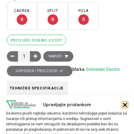
ZAGREB
SPLIT
PULA
0
0
0
PROVJERI DOBAVLJIVOST
Glava plavog istaknutog svjetlećeg tipkala promjera 22, opružn
NARUČI
Marka:
Schneider Electric
USPOREDI PROIZVOD
TEHNIČKE SPECIFIKACIJE
Upravljajte pristankom
Boja
Da bismo pružili najbolje iskustvo, koristimo tehnologije poput kolačića za
plava
čuvanje i/ili pristup informacijama o uređaju. Suglasnost s ovim
tehnologijama će nam omogućiti da obrađujemo podatke kao što su
Tip opreme
ponašanje pri pregledavanju ili jedinstveni ID-ovi na ovoj web stranici.
glava tipkala