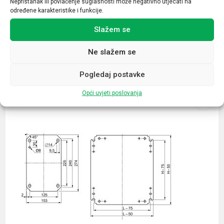
Nepristanak ili povlačenje suglasnosti može negativno utjecati na
određene karakteristike i funkcije.
Slažem se
Ne slažem se
Povezani proizvodi
Pogledaj postavke
Opći uvjeti poslovanja