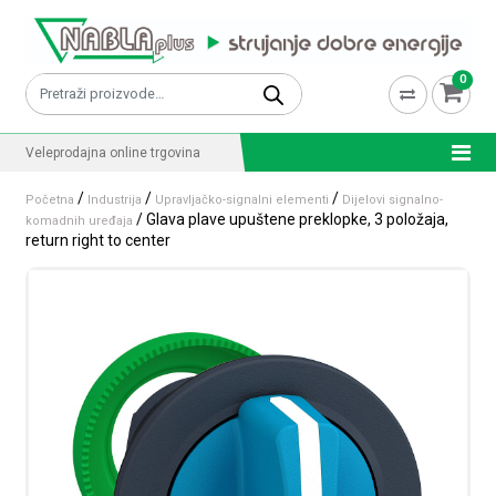
Skip to content
0
Pretraži:
Veleprodajna online trgovina
/
/
/
Početna
Industrija
Upravljačko-signalni elementi
Dijelovi signalno-
/ Glava plave upuštene preklopke, 3 položaja,
komadnih uređaja
return right to center