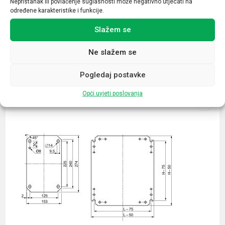
Nepristanak ili povlačenje suglasnosti može negativno utjecati na
određene karakteristike i funkcije.
Slažem se
Ne slažem se
Povezani proizvodi
Pogledaj postavke
Opći uvjeti poslovanja