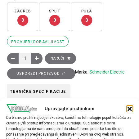
ZAGREB
SPLIT
PULA
0
0
0
PROVJERI DOBAVLJIVOST
Glava plave upuštene preklopke, 3 položaja, return right to cen
NARUČI
Marka:
Schneider Electric
USPOREDI PROIZVOD
TEHNIČKE SPECIFIKACIJE
Upravljajte pristankom
Boja
Da bismo pružili najbolje iskustvo, koristimo tehnologije poput kolačića za
plava
čuvanje i/ili pristup informacijama o uređaju. Suglasnost s ovim
tehnologijama će nam omogućiti da obrađujemo podatke kao što su
Tip opreme
ponašanje pri pregledavanju ili jedinstveni ID-ovi na ovoj web stranici.
glava preklopke