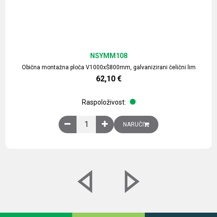
NSYMM108
Obična montažna ploča V1000xŠ800mm, galvanizirani čelični lim
62,10
€
Raspoloživost:
Obična montažna ploča V1000xŠ800mm, galvaniz
NARUČI