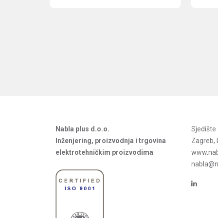
Nabla plus d.o.o.
Sjedišt
Inženjering, proizvodnja i trgovina
Zagreb, 
elektrotehničkim proizvodima
www.nab
nabla@na