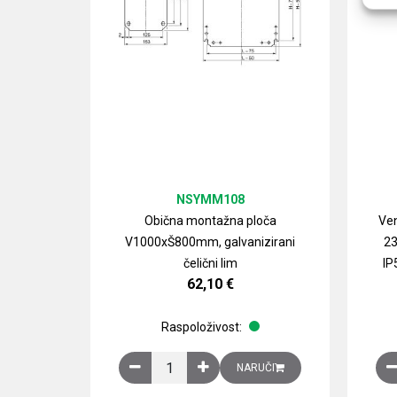
NSYMM108
Obična montažna ploča
Ven
V1000xŠ800mm, galvanizirani
23
čelični lim
IP
62,10
€
Raspoloživost:
Obična montažna ploča V1000xŠ800mm, galvan
NARUČI