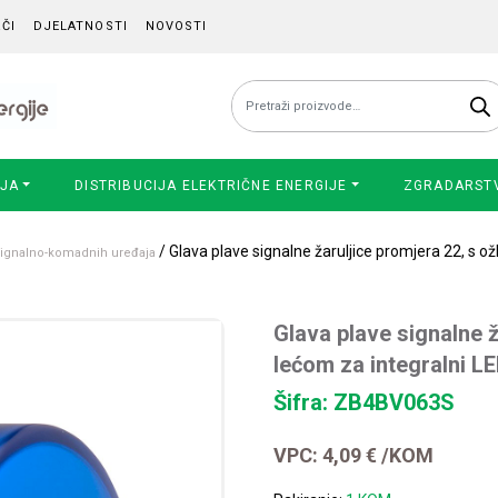
ČI
DJELATNOSTI
NOVOSTI
Pretraži:
IJA
DISTRIBUCIJA ELEKTRIČNE ENERGIJE
ZGRADARST
/ Glava plave signalne žaruljice promjera 22, s o
 signalno-komadnih uređaja
Glava plave signalne ž
lećom za integralni L
Šifra: ZB4BV063S
VPC:
4,09
€
/KOM