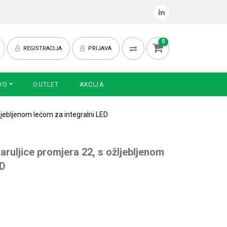
0
REGISTRACIJA
PRIJAVA
VO
OUTLET
AKCIJA
žljebljenom lećom za integralni LED
aruljice promjera 22, s ožljebljenom
ED