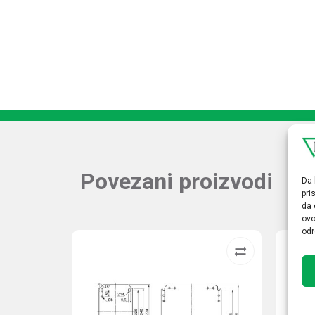
Povezani proizvodi
Da 
pri
da 
ovo
odr