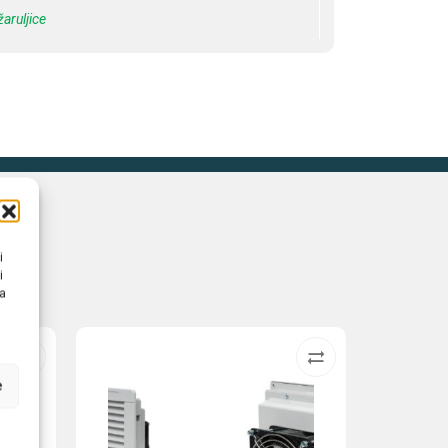
žaruljice
i
i
na
e