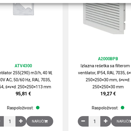
A2000BPB
ATV4300
Izlazna rešetka sa filterom
tilator 255(290) m3/h, 40 W,
ventilator, IP54, RAL 7035, š×
0V AC, 50/60 Hz, RAL 7035,
250×250×30 mm, š×v×d:
54, š×v×d: 250×250×113 mm
250×250×30 mm
95,81
€
19,27
€
Raspoloživost:
Raspoloživost:
izirani čelični lim količina
Ventilator 255(290) m3/h, 40 W, 230V AC, 50/60 Hz, RAL 7035, IP54,
Izlazna rešetka sa fil
NARUČI
NARUČI