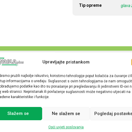
Tip opreme
glava 
Upravljajte pristankom
bismo pružili najbolje iskustvo, koristimo tehnologije poput kolačića za čuvanje i/il
stup informacijama o uređaju. Suglasnost s ovim tehnologijama će nam omogućit
obrađujemo podatke kao što su ponašanje pri pregledavanju ili jedinstveni ID-ovi 
j web stranici. Nepristanak ili povlačenje suglasnosti može negativno utjecati na
eđene karakteristike i funkcije.
Slažem se
Ne slažem se
Pogledaj postavk
Opći uvjeti poslovanja