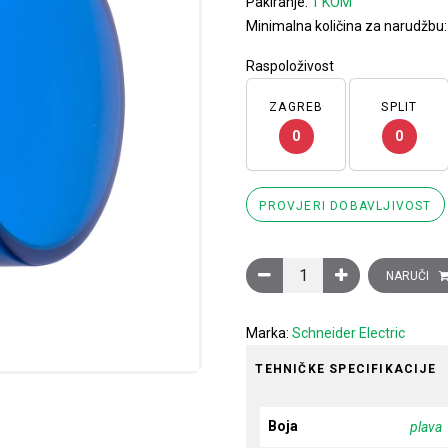
Pakiranje:
1 KOM
Minimalna količina za narudžbu
Raspoloživost
ZAGREB
SPLIT
0
0
PROVJERI DOBAVLJIVOST
Glava plave signalne žarul
NARUČI
Marka:
Schneider Electric
TEHNIČKE SPECIFIKACIJE
Boja
plava