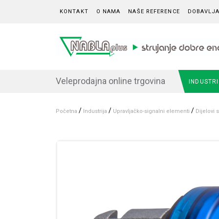
Skip to content
KONTAKT
O NAMA
NAŠE REFERENCE
DOBAVLJA
Veleprodajna online trgovina
INDUSTR
/
/
/
Početna
Industrija
Upravljačko-signalni elementi
Dijelovi