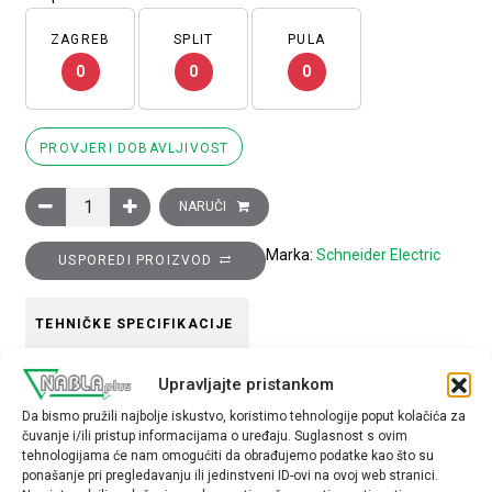
ZAGREB
SPLIT
PULA
0
0
0
PROVJERI DOBAVLJIVOST
Glava plave preklopke promjera 22, 2 položaja, nepomična koli
NARUČI
Marka:
Schneider Electric
USPOREDI PROIZVOD
TEHNIČKE SPECIFIKACIJE
Upravljajte pristankom
Boja
Da bismo pružili najbolje iskustvo, koristimo tehnologije poput kolačića za
plava
čuvanje i/ili pristup informacijama o uređaju. Suglasnost s ovim
tehnologijama će nam omogućiti da obrađujemo podatke kao što su
Tip opreme
ponašanje pri pregledavanju ili jedinstveni ID-ovi na ovoj web stranici.
glava preklopke