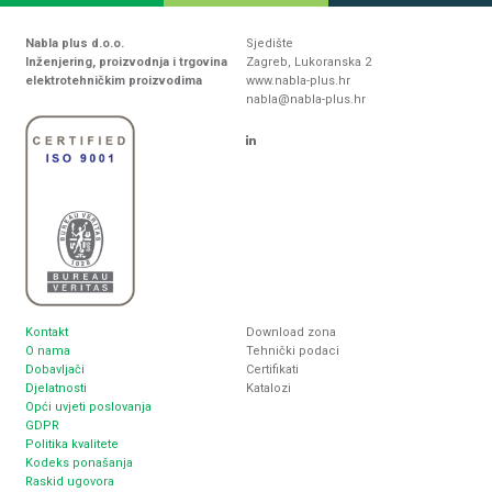
Nabla plus d.o.o.
Sjedište
Inženjering, proizvodnja i trgovina
Zagreb, Lukoranska 2
elektrotehničkim proizvodima
www.nabla-plus.hr
nabla@nabla-plus.hr
Kontakt
Download zona
O nama
Tehnički podaci
Dobavljači
Certifikati
Djelatnosti
Katalozi
Opći uvjeti poslovanja
GDPR
Politika kvalitete
Kodeks ponašanja
Raskid ugovora