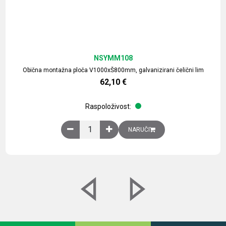
NSYMM108
Obična montažna ploča V1000xŠ800mm, galvanizirani čelični lim
62,10
€
Raspoloživost:
Obična montažna ploča V1000xŠ800mm, galvaniz
NARUČI