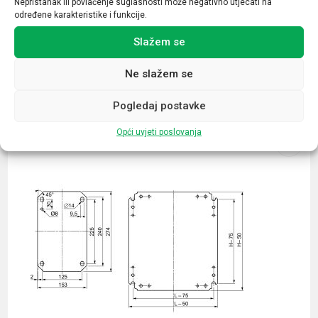
Nepristanak ili povlačenje suglasnosti može negativno utjecati na
određene karakteristike i funkcije.
Slažem se
Ne slažem se
Povezani proizvodi
Pogledaj postavke
Opći uvjeti poslovanja