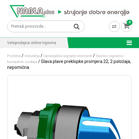
Skip to content
0
Pretraži:
Veleprodajna online trgovina
/
/
/
Početna
Industrija
Upravljačko-signalni elementi
Dijelovi signalno-
/ Glava plave preklopke promjera 22, 2 položaja,
komadnih uređaja
nepomična