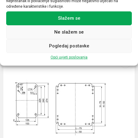
Nepristanak ili povlačenje suglasnosti može negativno utjecati na
određene karakteristike i funkcije.
Slažem se
Ne slažem se
Povezani proizvodi
Pogledaj postavke
Opći uvjeti poslovanja