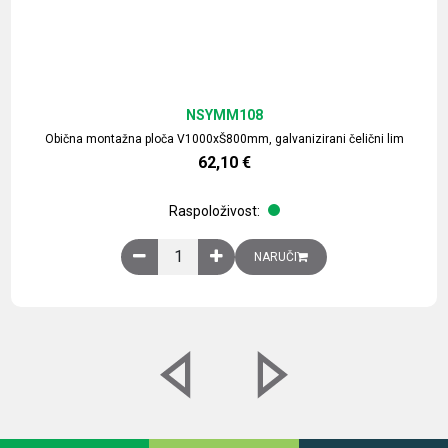
NSYMM108
Obična montažna ploča V1000xŠ800mm, galvanizirani čelični lim
62,10
€
Raspoloživost:
Obična montažna ploča V1000xŠ800mm, galvaniz
NARUČI