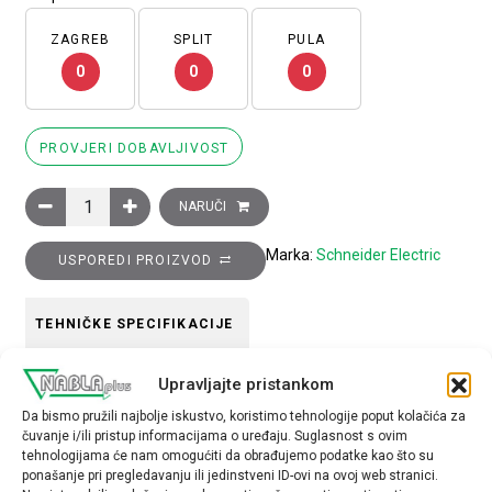
ZAGREB
SPLIT
PULA
0
0
0
PROVJERI DOBAVLJIVOST
Glava narančastog upuštenog svjetlećeg tipkala promjera 22, op
NARUČI
Marka:
Schneider Electric
USPOREDI PROIZVOD
TEHNIČKE SPECIFIKACIJE
Upravljajte pristankom
Boja
Da bismo pružili najbolje iskustvo, koristimo tehnologije poput kolačića za
narančasta
čuvanje i/ili pristup informacijama o uređaju. Suglasnost s ovim
tehnologijama će nam omogućiti da obrađujemo podatke kao što su
Tip opreme
ponašanje pri pregledavanju ili jedinstveni ID-ovi na ovoj web stranici.
glava tipkala