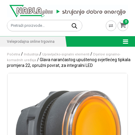
Skip to content
0
Pretraži:
Veleprodajna online trgovina
/
/
/
Početna
Industrija
Upravljačko-signalni elementi
Dijelovi signalno-
/ Glava narančastog upuštenog svjetlećeg tipkala
komadnih uređaja
promjera 22, opružni povrat, za integralni LED