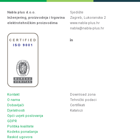
Nabla plus d.o.o.
Sjedište
Inženjering, proizvodnja i trgovina
Zagreb, Lukoranska 2
elektrotehničkim proizvodima
www.nabla-plus.hr
nabla@nabla-plus.hr
Kontakt
Download zona
O nama
Tehnički podaci
Dobavljači
Certifikati
Djelatnosti
Katalozi
Opći uvjeti poslovanja
GDPR
Politika kvalitete
Kodeks ponašanja
Raskid ugovora